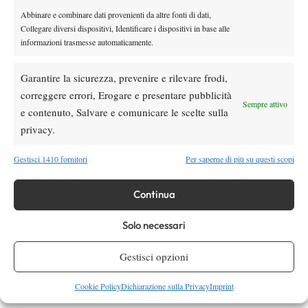
Fery, Arthur GBR 114
Abbinare e combinare dati provenienti da altre fonti di dati,
Opelka, Reilly USA 115
Collegare diversi dispositivi, Identificare i dispositivi in base alle
O’Connell, Christopher AUS 124
informazioni trasmesse automaticamente.
McDonald, Mackenzie USA 145
Bolt, Alex AUS 152
Garantire la sicurezza, prevenire e rilevare frodi,
ALTERNATES
correggere errori, Erogare e presentare pubblicità
Sempre attivo
IN Lajovic,Dusan (1) SRB 153
e contenuto, Salvare e comunicare le scelte sulla
IN Harris,Billy (1) GBR 155
privacy.
IN Echargui,Moez (1) TUN 157
IN Draxl,Liam (1) CAN 158
Gestisci 1410 fornitori
Per saperne di più su questi scopi
OUT Cina,Federico (1) ITA 174
6 Bertola,Remy (1) SUI 187
Continua
IN Ymer,Elias (1) SWE 188
Solo necessari
IN McCabe,James (1) AUS 207
OUT Noguchi,Rio (1) JPN 213
Gestisci opzioni
IN Coppejans,Kimmer (2) BEL 222
IN Dougaz, Aziz TUN 227 PR
Cookie Policy
Dichiarazione sulla Privacy
Imprint
IN Illagan, Andre USA 263