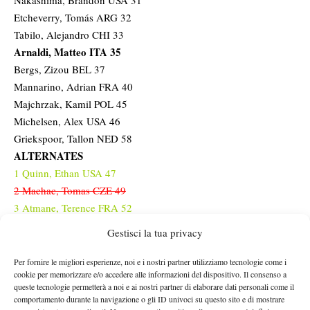
Nakashima, Brandon USA 31
Etcheverry, Tomás ARG 32
Tabilo, Alejandro CHI 33
Arnaldi, Matteo ITA 35
Bergs, Zizou BEL 37
Mannarino, Adrian FRA 40
Majchrzak, Kamil POL 45
Michelsen, Alex USA 46
Griekspoor, Tallon NED 58
ALTERNATES
1 Quinn, Ethan USA 47
2 Machac, Tomas CZE 49
3 Atmane, Terence FRA 52
4 Shang, Juncheng CHN 274 (PR 56)
Gestisci la tua privacy
5 Altmaier, Daniel GER 61
6 Korda, Sebastian USA 63
Per fornire le migliori esperienze, noi e i nostri partner utilizziamo tecnologie come i
cookie per memorizzare e/o accedere alle informazioni del dispositivo. Il consenso a
7 Svajda, Zachary USA 66
queste tecnologie permetterà a noi e ai nostri partner di elaborare dati personali come il
8 Bellucci, Mattia ITA 67
comportamento durante la navigazione o gli ID univoci su questo sito e di mostrare