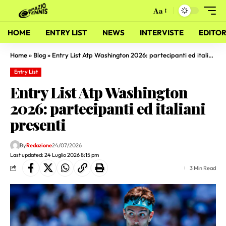
Aa
HOME
ENTRY LIST
NEWS
INTERVISTE
EDITOR
Home
»
Blog
»
Entry List Atp Washington 2026: partecipanti ed italiani presenti
Entry List
Entry List Atp Washington
2026: partecipanti ed italiani
presenti
By
Redazione
24/07/2026
Last updated: 24 Luglio 2026 8:15 pm
3 Min Read