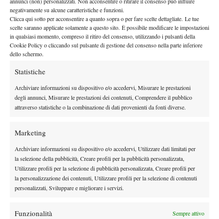
9 Medjedovic, Hamad SRB 68
annunci (non) personalizzati. Non acconsentire o ritirare il consenso può influire
negativamente su alcune caratteristiche e funzioni.
10 Sonego, Lorenzo ITA 69
Clicca qui sotto per acconsentire a quanto sopra o per fare scelte dettagliate. Le tue
QUALIFICAZIONI
scelte saranno applicate solamente a questo sito. È possibile modificare le impostazioni
in qualsiasi momento, compreso il ritiro del consenso, utilizzando i pulsanti della
Quinn, Ethan USA 47
Cookie Policy o cliccando sul pulsante di gestione del consenso nella parte inferiore
Atmane, Terence FRA 52
dello schermo.
Shang, Juncheng CHN PR 56
Statistiche
Korda, Sebastian USA 63
Svajda, Zachary USA 66
Archiviare informazioni su dispositivo e/o accedervi, Misurare le prestazioni
degli annunci, Misurare le prestazioni dei contenuti, Comprendere il pubblico
Bellucci, Mattia ITA 67
attraverso statistiche o la combinazione di dati provenienti da fonti diverse.
Van Assche, Luca FRA 80
Walton, Adam AUS 85
Marketing
Shimabukuro, Sho JPN 90
Giron, Marcos USA 92
Archiviare informazioni su dispositivo e/o accedervi, Utilizzare dati limitati per
la selezione della pubblicità, Creare profili per la pubblicità personalizzata,
Spizzirri, Eliot USA 97
Utilizzare profili per la selezione di pubblicità personalizzata, Creare profili per
Wu, Yibing CHN 102
la personalizzazione dei contenuti, Utilizzare profili per la selezione di contenuti
Vukic, Aleksandar AUS 104
personalizzati, Sviluppare e migliorare i servizi.
Damm, Martin USA 106
Bu, Yunchaokete CHN 107
Funzionalità
Sempre attivo