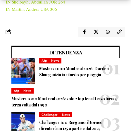
IN Shelbayh, Abdullah JOR 264
IN Martin, Andres USA 306
DI TENDENZA
Atp
News
Masters 1000 Montreal 2026: Darderi
Shang inizia in ritardo per pioggia
Atp
News
Masters 1000 Montreal 2026: solo 2 top ten al terzo turno,
terza volta dal 1990
Challenger
News
Challenger 100 Bergamo: il torneo
diventerà un 125 a partire dal 2027