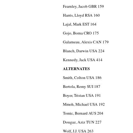
Fearnley, Jacob GBR 159
Harris, Lloyd RSA 160
Lajal, Mark EST 164
Gojo, Borna CRO 175
Galarneau, Alexis CAN 179
Blanch, Darwin USA 224
Kennedy, Jack USA 414
ALTERNATES
Smith, Colton USA 186
Bertola, Remy SUI 187
Boyer, Tristan USA 191
Mmoh, Michael USA 192
Tomic, Bernard AUS 204
Dougaz, Aziz TUN 227
Wolf, J.J. USA 263