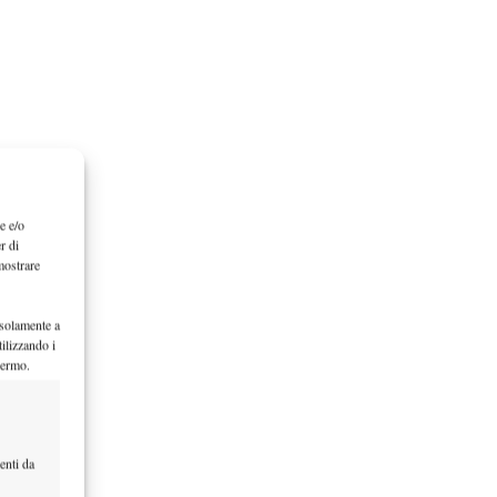
e e/o
r di
mostrare
 solamente a
ilizzando i
hermo.
enti da