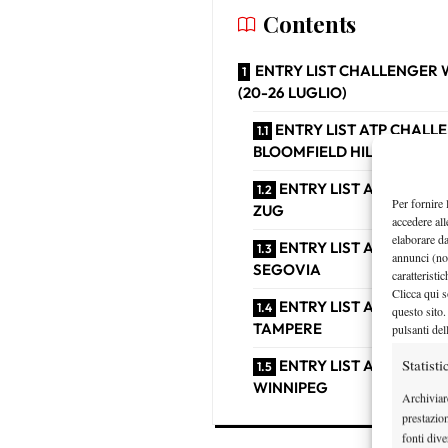
Contents
ENTRY LIST CHALLENGER 
(20-26 LUGLIO)
ENTRY LIST ATP CHALL
BLOOMFIELD HILLS
ENTRY LIST ATP CHALL
Per fornire 
ZUG
accedere all
elaborare d
ENTRY LIST ATP CHALL
annunci (no
SEGOVIA
caratteristi
Clicca qui s
ENTRY LIST ATP CHALL
questo sito.
TAMPERE
pulsanti del
Statisti
ENTRY LIST ATP CHALL
WINNIPEG
Archiviar
prestazio
fonti dive