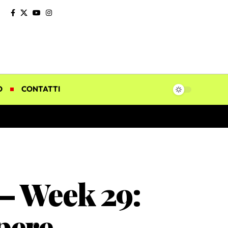
O
CONTATTI
 – Week 29:
pere,