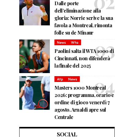
Dalle porte
dell’eliminazione alla
gloria: Norrie scrive la sua
favola a Montreal, rimonta
folle su de Minaur
News
Wta
Paolini salta il WTA 1000 di
Cincinnati, non difenderà
la finale del 2025
Atp
News
Masters 1000 Montreal
2026: programma, orario e
ordine di gioco venerdì 7
agosto. Arnaldi apre sul
Centrale
SOCIAL