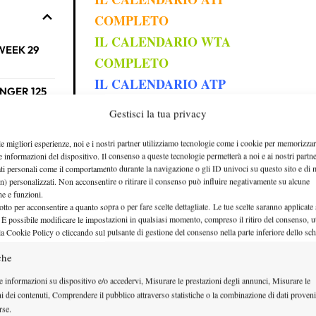
COMPLETO
IL CALENDARIO WTA
WEEK 29
COMPLETO
IL CALENDARIO ATP
ENGER 125
CHALLENGER
Gestisci la tua privacy
TUTTE LE ENTRY LIST
ENGER 125
le migliori esperienze, noi e i nostri partner utilizziamo tecnologie come i cookie per memorizzar
COMPLETE DEL 2026
e informazioni del dispositivo. Il consenso a queste tecnologie permetterà a noi e ai nostri partne
ENTRY LIST
ati personali come il comportamento durante la navigazione o gli ID univoci su questo sito e di 
ENGER 75
n) personalizzati. Non acconsentire o ritirare il consenso può influire negativamente su alcune
CHALLENGER
che e funzioni.
otto per acconsentire a quanto sopra o per fare scelte dettagliate. Le tue scelte saranno applicate
WEEK 29 (20-26
ENGER 75
 È possibile modificare le impostazioni in qualsiasi momento, compreso il ritiro del consenso, ut
la Cookie Policy o cliccando sul pulsante di gestione del consenso nella parte inferiore dello sc
LUGLIO
)
che
ENGER 75
ENTRY LIST ATP
e informazioni su dispositivo e/o accedervi, Misurare le prestazioni degli annunci, Misurare le
CHALLENGER 125
ni dei contenuti, Comprendere il pubblico attraverso statistiche o la combinazione di dati proveni
rse.