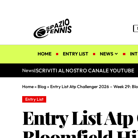
HOME
ENTRY LIST
NEWS
INT
ISCRIVITI AL NOSTRO CANALE YOUTUBE
News
Home
»
Blog
»
Entry List Atp Challenger 2026 – Week 29: Blo
Entry List
Entry List Atp
Bloomfield Hi