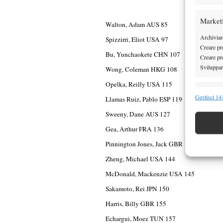
Market
Walton, Adam AUS 85
Archiviare
Spizzirri, Eliot USA 97
Creare pro
Bu, Yunchaokete CHN 107
Creare pro
Sviluppare
Wong, Coleman HKG 108
Opelka, Reilly USA 115
Funzion
Gestisci 141
Llamas Ruiz, Pablo ESP 119
Abbinare e
Sweeny, Dane AUS 127
Identifica
Gea, Arthur FRA 136
Pinnington Jones, Jack GBR 138
Garanti
Erogare
Zheng, Michael USA 144
scelte 
McDonald, Mackenzie USA 145
Sakamoto, Rei JPN 150
Harris, Billy GBR 155
Echargui, Moez TUN 157