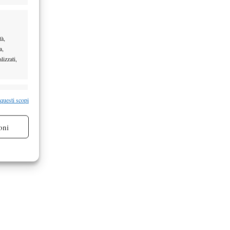
tà,
a,
lizzati,
re attivo
 questi scopi
oni
re attivo