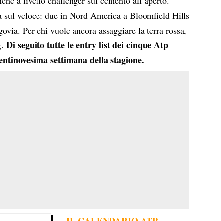
nche a livello challenger sul cemento all’aperto.
a sul veloce: due in Nord America a Bloomfield Hills
via. Per chi vuole ancora assaggiare la terra rossa,
Di seguito tutte le entry list dei cinque Atp
g.
ntinovesima settimana della stagione.
IL CALENDARIO ATP