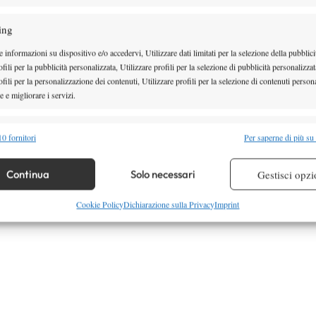
BLOOMFIELD HILLS
ing
 informazioni su dispositivo e/o accedervi, Utilizzare dati limitati per la selezione della pubblici
fili per la pubblicità personalizzata, Utilizzare profili per la selezione di pubblicità personalizzat
fili per la personalizzazione dei contenuti, Utilizzare profili per la selezione di contenuti persona
 e migliorare i servizi.
alità
Semp
0 fornitori
Per saperne di più su
 combinare dati provenienti da altre fonti di dati, Collegare diversi dispositivi,
re i dispositivi in base alle informazioni trasmesse automaticamente.
Continua
Solo necessari
Gestisci opzi
re la sicurezza, prevenire e rilevare frodi, correggere errori,
Cookie Policy
Dichiarazione sulla Privacy
Imprint
 e presentare pubblicità e contenuto, Salvare e comunicare le
Semp
sulla privacy.