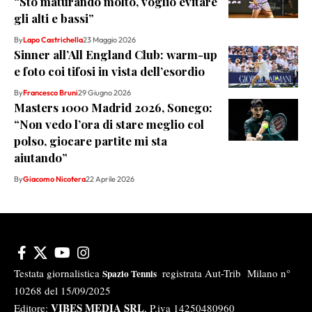
“Sto maturando molto, voglio evitare
gli alti e bassi”
By
Lapo Castrichella
23 Maggio 2026
Sinner all’All England Club: warm-up
e foto coi tifosi in vista dell’esordio
By
Francesco Bruni
29 Giugno 2026
Masters 1000 Madrid 2026, Sonego:
“Non vedo l’ora di stare meglio col
polso, giocare partite mi sta
aiutando”
By
Giacomo Nicotera
22 Aprile 2026
Testata giornalistica
registrata Aut-Trib Milano n°
Spazio Tennis
10268 del 15/09/2025
VIBES MEDIA SRL
Editore:
, P.iva 14250480960