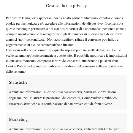
Gestisci la tua privacy
Per fornire le migliori esperienze, noi e i nostri partner utilizziamo tecnologie come i
cookie per memorizzare e/o accedere alle informazioni del dispositivo. Il consenso a
queste tecnologie permetterà a noi e ai nostri partner di elaborare dati personali come il
Quarti di finale
comportamento durante la navigazione o gli ID univoci su questo sito e di mostrare
annunci (non) personalizzati. Non acconsentire o ritirare il consenso può influire
Italia (1)
– Cina
negativamente su alcune caratteristiche e funzioni.
Clicca qui sotto per acconsentire a quanto sopra o per fare scelte dettagliate. Le tue
Ucraina (3) – Belgio
scelte saranno applicate solamente a questo sito. È possibile modificare le impostazioni
Kazakistan – Spagna (4)
in qualsiasi momento, compreso il ritiro del consenso, utilizzando i pulsanti della
Cechia – Gran Bretagna (3)
Cookie Policy o cliccando sul pulsante di gestione del consenso nella parte inferiore
dello schermo.
Statistiche
Archiviare informazioni su dispositivo e/o accedervi, Misurare le prestazioni
degli annunci, Misurare le prestazioni dei contenuti, Comprendere il pubblico
attraverso statistiche o la combinazione di dati provenienti da fonti diverse.
DI TENDENZA
Marketing
News
Masters 1000 Cincinnati 2026: forfait di
Archiviare informazioni su dispositivo e/o accedervi, Utilizzare dati limitati per
Quinn, Sonego entra nel tabellone