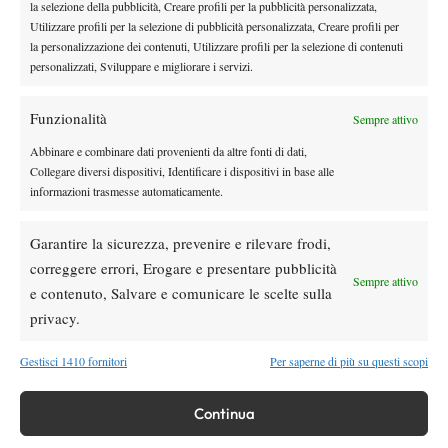
la selezione della pubblicità, Creare profili per la pubblicità personalizzata,
Utilizzare profili per la selezione di pubblicità personalizzata, Creare profili per
la personalizzazione dei contenuti, Utilizzare profili per la selezione di contenuti
Tennis in TV
personalizzati, Sviluppare e migliorare i servizi.
Masters 1000 Cincinnati 2026: a che ora e
dove vedere il sorteggio del tabellone
Funzionalità
Sempre attivo
Abbinare e combinare dati provenienti da altre fonti di dati,
News
Collegare diversi dispositivi, Identificare i dispositivi in base alle
Rusedski sul futuro di Alcaraz: “Non
informazioni trasmesse automaticamente.
giocherà lo US Open, forse non lo vedremo
più nel 2026”
Garantire la sicurezza, prevenire e rilevare frodi,
Atp
News
correggere errori, Erogare e presentare pubblicità
Sempre attivo
Masters 1000 Montreal 2026, Musetti: “Mi
e contenuto, Salvare e comunicare le scelte sulla
manca ancora la costanza, fa male rivivere
privacy.
sempre le stesse sensazioni”
Gestisci 1410 fornitori
Per saperne di più su questi scopi
SOCIAL
Continua
Facebook