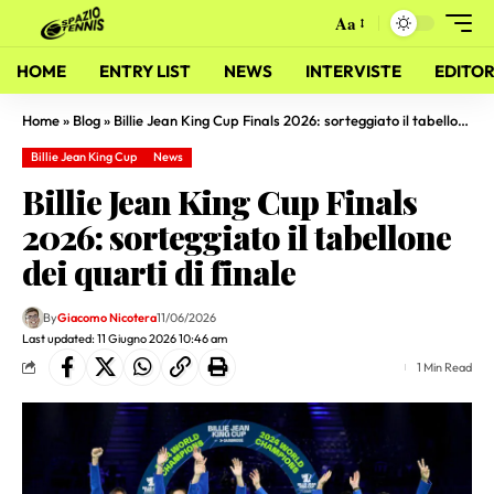
Aa
HOME
ENTRY LIST
NEWS
INTERVISTE
EDITOR
Home
»
Blog
»
Billie Jean King Cup Finals 2026: sorteggiato il tabellone dei quarti di finale
Billie Jean King Cup
News
Billie Jean King Cup Finals
2026: sorteggiato il tabellone
dei quarti di finale
By
Giacomo Nicotera
11/06/2026
Last updated: 11 Giugno 2026 10:46 am
1 Min Read