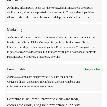
Archiviare informazioni su dispositivo e/o accedervi, Misurare le prestazioni
degli annunci, Misurare le prestazioni dei contenuti, Comprendere il pubblico
attraverso statistiche o la combinazione di dati provenienti da fonti diverse.
Marketing
Archiviare informazioni su dispositivo e/o accedervi, Utilizzare dati limitati per
la selezione della pubblicità, Creare profili per la pubblicità personalizzata,
Utilizzare profili per la selezione di pubblicità personalizzata, Creare profili per
la personalizzazione dei contenuti, Utilizzare profili per la selezione di contenuti
DI TENDENZA
personalizzati, Sviluppare e migliorare i servizi.
Atp
News
Funzionalità
Sempre attivo
Masters 1000 Montreal 2026: programma,
orario e ordine di gioco venerdì 7 agosto.
Abbinare e combinare dati provenienti da altre fonti di dati,
Arnaldi apre sul Centrale
Collegare diversi dispositivi, Identificare i dispositivi in base alle
informazioni trasmesse automaticamente.
Atp
News
Masters 1000 Montreal 2026: Darderi
Garantire la sicurezza, prevenire e rilevare frodi,
rimonta Shang e vola agli ottavi
correggere errori, Erogare e presentare pubblicità