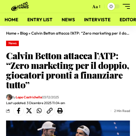
Aa
HOME
ENTRY LIST
NEWS
INTERVISTE
EDITOR
Home
»
Blog
»
Calvin Betton attacca l’ATP: “Zero marketing per il doppio, giocatori pronti a finanziare tutto”
News
Calvin Betton attacca l’ATP:
“Zero marketing per il doppio,
giocatori pronti a finanziare
tutto”
By
Lapo Castrichella
03/12/2025
Last updated: 3 Dicembre 2025 11:04 am
2 Min Read