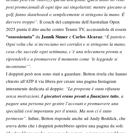
post promozionali di ogni tipo sui singolaristi: mentre giocano a
golf, fanno skateboard o semplicemente si stringono la mano. È
davvero troppo”.
Il coach del campione dell’Australian Open
2025 punta il dito anche contro Tennis TV, accusandola di essere
“ossessionata”
Jannik Sinner
Carlos Alcaraz
da
e
: “
È patetico.
Ogni volta che si incrociano nei corridoi e si stringono la mano,
cosa che succede ogni settimana, c’è una telecamera pronta a
riprenderli e a promuovere il momento come ‘le leggende si
incontrano’”.
I doppisti però non sono stati a guardare. Betton rivela che hanno
chiesto all’ATP il via libera per creare una pagina Instagram
interamente dedicata al doppio:
“La proposta è stata rifiutata
senza motivazioni.
I giocatori erano pronti a finanziare tutto
, a
pagare una persona per gestire l’account e promuovere una
specialità così importante per il tennis. Ma non ci è stato
permesso”.
Infine, Betton risponde anche ad Andy Roddick, che
aveva detto che i doppisti potrebbero aprirsi una pagina da soli:
“Lo farebbero anche, ma senza le autorizzazioni non avrebbero