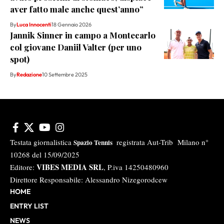
aver fatto male anche quest’anno”
By
Luca Innocenti
18 Gennaio 2026
Jannik Sinner in campo a Montecarlo
col giovane Daniil Valter (per uno
spot)
By
Redazione
10 Settembre 2025
Testata giornalistica
registrata Aut-Trib Milano n°
Spazio Tennis
10268 del 15/09/2025
VIBES MEDIA SRL
Editore:
, P.iva 14250480960
Direttore Responsabile: Alessandro Nizegorodcew
HOME
ENTRY LIST
NEWS