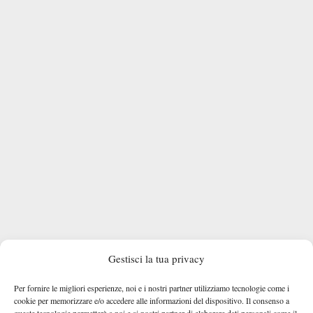
Gestisci la tua privacy
Per fornire le migliori esperienze, noi e i nostri partner utilizziamo tecnologie come i
Challenger 125 di Ilkley
Reduce dalla sconfitta al debutto nel
, la
cookie per memorizzare e/o accedere alle informazioni del dispositivo. Il consenso a
queste tecnologie permetterà a noi e ai nostri partner di elaborare dati personali come il