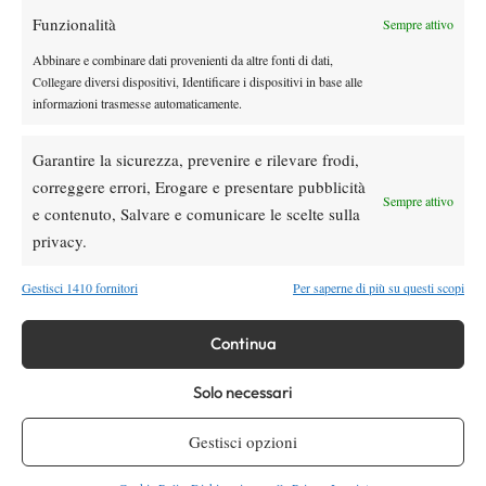
Masters 1000 Cincinnati 2026: a che ora e
Funzionalità
Sempre attivo
dove vedere il sorteggio del tabellone
Abbinare e combinare dati provenienti da altre fonti di dati,
Collegare diversi dispositivi, Identificare i dispositivi in base alle
News
informazioni trasmesse automaticamente.
Rusedski sul futuro di Alcaraz: “Non
giocherà lo US Open, forse non lo vedremo
Garantire la sicurezza, prevenire e rilevare frodi,
più nel 2026”
correggere errori, Erogare e presentare pubblicità
Sempre attivo
e contenuto, Salvare e comunicare le scelte sulla
SOCIAL
privacy.
Gestisci 1410 fornitori
Per saperne di più su questi scopi
Facebook
Continua
X
Solo necessari
Gestisci opzioni
Instagram