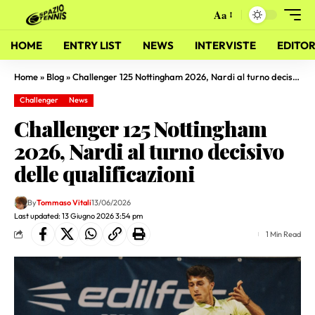
Aa
HOME
ENTRY LIST
NEWS
INTERVISTE
EDITOR
Home
»
Blog
»
Challenger 125 Nottingham 2026, Nardi al turno decisivo delle qualificazioni
Challenger
News
Challenger 125 Nottingham
2026, Nardi al turno decisivo
delle qualificazioni
By
Tommaso Vitali
13/06/2026
Last updated: 13 Giugno 2026 3:54 pm
1 Min Read