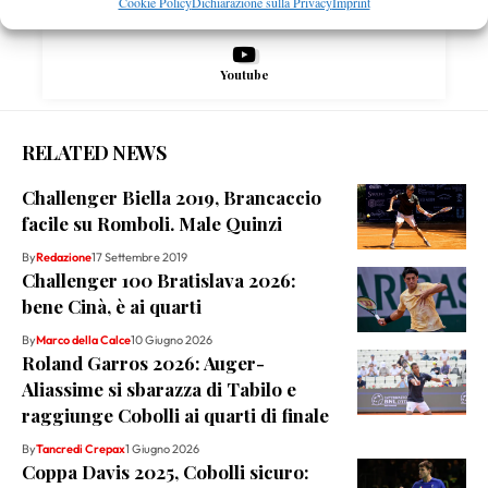
Cookie Policy
Dichiarazione sulla Privacy
Imprint
Youtube
RELATED NEWS
Challenger Biella 2019, Brancaccio
facile su Romboli. Male Quinzi
By
Redazione
17 Settembre 2019
Challenger 100 Bratislava 2026:
bene Cinà, è ai quarti
By
Marco della Calce
10 Giugno 2026
Roland Garros 2026: Auger-
Aliassime si sbarazza di Tabilo e
raggiunge Cobolli ai quarti di finale
By
Tancredi Crepax
1 Giugno 2026
Coppa Davis 2025, Cobolli sicuro: