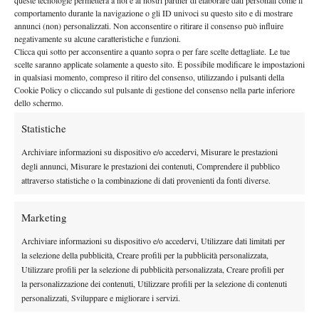
testa di serie numero due del tabellone cadetto se la vedrà con il
comportamento durante la navigazione o gli ID univoci su questo sito e di mostrare
Brady-Hussey
vincitore del derby britannico
per conquistare un
annunci (non) personalizzati. Non acconsentire o ritirare il consenso può influire
posto in main draw.
negativamente su alcune caratteristiche e funzioni.
Clicca qui sotto per acconsentire a quanto sopra o per fare scelte dettagliate. Le tue
scelte saranno applicate solamente a questo sito. È possibile modificare le impostazioni
in qualsiasi momento, compreso il ritiro del consenso, utilizzando i pulsanti della
Cookie Policy o cliccando sul pulsante di gestione del consenso nella parte inferiore
dello schermo.
Statistiche
DI TENDENZA
Archiviare informazioni su dispositivo e/o accedervi, Misurare le prestazioni
Atp
News
degli annunci, Misurare le prestazioni dei contenuti, Comprendere il pubblico
attraverso statistiche o la combinazione di dati provenienti da fonti diverse.
Masters 1000 Montreal 2026:
Bolelli/Vavassori fuori al primo turno
Marketing
News
Archiviare informazioni su dispositivo e/o accedervi, Utilizzare dati limitati per
la selezione della pubblicità, Creare profili per la pubblicità personalizzata,
Masters 1000 Cincinnati 2026: forfait di
Utilizzare profili per la selezione di pubblicità personalizzata, Creare profili per
Quinn, Sonego entra nel tabellone
la personalizzazione dei contenuti, Utilizzare profili per la selezione di contenuti
personalizzati, Sviluppare e migliorare i servizi.
Tennis in TV