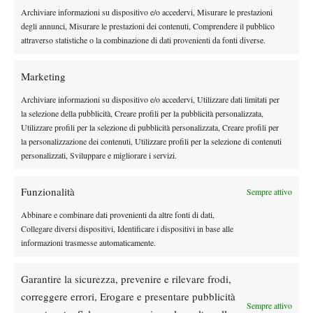
spesso ci incrociavamo al suo circolo.
Sta facendo un percorso
Archiviare informazioni su dispositivo e/o accedervi, Misurare le prestazioni
bellissimo e l’idea di affrontarci mi incuriosisce”.
degli annunci, Misurare le prestazioni dei contenuti, Comprendere il pubblico
attraverso statistiche o la combinazione di dati provenienti da fonti diverse.
A completare il quadro degli italiani nel torneo umbro nella
Luca Nardi
serata di giovedì 4 giugno sono i match di
, che se la
Andrea Pellegrino
Marketing
vedrà con Remy Bertola, e proprio
, in campo
contro lo spagnolo Carballes Baena.
Archiviare informazioni su dispositivo e/o accedervi, Utilizzare dati limitati per
la selezione della pubblicità, Creare profili per la pubblicità personalizzata,
Utilizzare profili per la selezione di pubblicità personalizzata, Creare profili per
la personalizzazione dei contenuti, Utilizzare profili per la selezione di contenuti
personalizzati, Sviluppare e migliorare i servizi.
Funzionalità
Sempre attivo
DI TENDENZA
Abbinare e combinare dati provenienti da altre fonti di dati,
Atp
News
Collegare diversi dispositivi, Identificare i dispositivi in base alle
Ritiro Alcaraz da Cincinnati, US Open a
informazioni trasmesse automaticamente.
rischio?
Garantire la sicurezza, prevenire e rilevare frodi,
Atp
News
correggere errori, Erogare e presentare pubblicità
Sempre attivo
Masters 1000 Montreal 2026: cade un altro