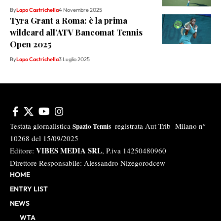
By
Lapo Castrichella
4 Novembre 2025
Tyra Grant a Roma: è la prima
wildcard all’ATV Bancomat Tennis
Open 2025
By
Lapo Castrichella
3 Luglio 2025
Testata giornalistica
registrata Aut-Trib Milano n°
Spazio Tennis
10268 del 15/09/2025
VIBES MEDIA SRL
Editore:
, P.iva 14250480960
Direttore Responsabile: Alessandro Nizegorodcew
HOME
ENTRY LIST
NEWS
WTA