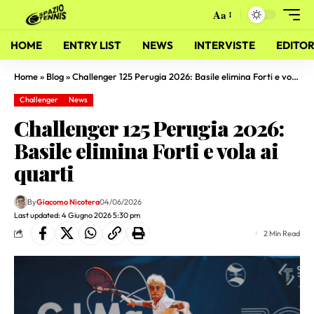
Aa
HOME
ENTRY LIST
NEWS
INTERVISTE
EDITOR
Home
»
Blog
»
Challenger 125 Perugia 2026: Basile elimina Forti e vola ai quarti
Challenger
News
Challenger 125 Perugia 2026:
Basile elimina Forti e vola ai
quarti
By
Giacomo Nicotera
04/06/2026
Last updated: 4 Giugno 2026 5:30 pm
2 Min Read