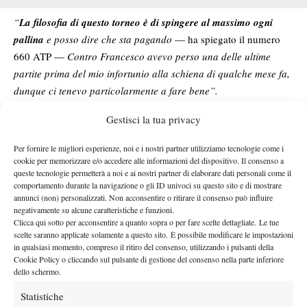
“
La filosofia di questo torneo è di spingere al massimo ogni
pallina
e posso dire che sta pagando
— ha spiegato il numero
660 ATP —
Contro Francesco avevo perso una delle ultime
partite prima del mio infortunio alla schiena di qualche mese fa,
dunque ci tenevo particolarmente a fare bene”.
E, in un 2026 condizionato dal lungo stop per l’infortunio alla
Gestisci la tua privacy
schiena, per ‘Pigi’ non c’è tempo da perdere:
“Nel mio periodo
di stop sono dovuto rimanere diversi giorni a letto e poi tornare
Per fornire le migliori esperienze, noi e i nostri partner utilizziamo tecnologie come i
a giocare gradualmente. Nel frattempo ho disegnato, letto libri e
cookie per memorizzare e/o accedere alle informazioni del dispositivo. Il consenso a
queste tecnologie permetterà a noi e ai nostri partner di elaborare dati personali come il
tanti fumetti.
Qualche settimana fa ho avuto il piacere di
comportamento durante la navigazione o gli ID univoci su questo sito e di mostrare
allenarmi con Matteo Berrettini
; non sapevo se fossi pronto, ma
annunci (non) personalizzati. Non acconsentire o ritirare il consenso può influire
devo dire che è andata bene”.
negativamente su alcune caratteristiche e funzioni.
Clicca qui sotto per acconsentire a quanto sopra o per fare scelte dettagliate. Le tue
Per eguagliare la semifinale raggiunta nella passata edizione, il
scelte saranno applicate solamente a questo sito. È possibile modificare le impostazioni
nativo di Martina Franca se la vedrà con il vincente della sfida tra
in qualsiasi momento, compreso il ritiro del consenso, utilizzando i pulsanti della
Cookie Policy o cliccando sul pulsante di gestione del consenso nella parte inferiore
Roberto Carballes Baena
e il suo compaesano
Andrea Pellegrino
:
dello schermo.
“Mi piacerebbe molto sfidare “Pelle”.
Proprio qualche giorno
Statistiche
fa ho ritrovato una fotografia con lui di quando ero piccolo;