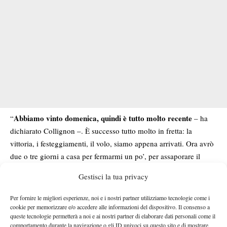
Abbiamo vinto domenica, quindi è tutto molto recente
“
– ha
dichiarato Collignon –. È successo tutto molto in fretta: la
vittoria, i festeggiamenti, il volo, siamo appena arrivati. Ora avrò
due o tre giorni a casa per fermarmi un po’, per assaporare il
momento, e poi cercare di portare questa energia agli allenamenti
Gestisci la tua privacy
che iniziano giovedì e ai tornei che stanno per arrivare”.
Domenica, sul cemento di Perth, Collignon ha messo la firma sul
Per fornire le migliori esperienze, noi e i nostri partner utilizziamo tecnologie come i
punto decisivo (dopo aver battuto De Minaur nella prima
cookie per memorizzare e/o accedere alle informazioni del dispositivo. Il consenso a
queste tecnologie permetterà a noi e ai nostri partner di elaborare dati personali come il
giornata) che ha permesso al Belgio di battere a sorpresa i
comportamento durante la navigazione o gli ID univoci su questo sito e di mostrare