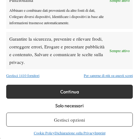
Funzionalità
Sempre attivo
Abbinare e combinare dati provenienti da altre fonti di dati,
Collegare diversi dispositivi, Identificare i dispositivi in base alle
informazioni trasmesse automaticamente.
Garantire la sicurezza, prevenire e rilevare frodi,
DI TENDENZA
correggere errori, Erogare e presentare pubblicità
Sempre attivo
News
e contenuto, Salvare e comunicare le scelte sulla
Marco Panichi: “Sinner e Djokovic? Due
privacy.
ragazzi normalissimi, ossessionati dal
tennis”
Gestisci 1410 fornitori
Per saperne di più su questi scopi
News
Masters 1000 Montreal, Fonseca verso
Continua
Shelton: “Mi sento più solido”
Solo necessari
Atp
News
Gestisci opzioni
Masters 1000 | Montreal amara per l’Italia:
Arnaldi ko, Darderi resta l’ultima speranza
Cookie Policy
Dichiarazione sulla Privacy
Imprint
azzurra