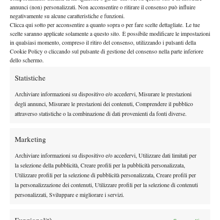
padroni di casa, regalando alla sua squadra l’accesso alle Finals
annunci (non) personalizzati. Non acconsentire o ritirare il consenso può influire
negativamente su alcune caratteristiche e funzioni.
di novembre a Bologna. Un trionfo che resterà nella sua
Clicca qui sotto per acconsentire a quanto sopra o per fare scelte dettagliate. Le tue
È stato il giorno più bello della mia vita
memoria: “
. Vincere
scelte saranno applicate solamente a questo sito. È possibile modificare le impostazioni
così, in trasferta, contro l’Australia, e con quella atmosfera… è
in qualsiasi momento, compreso il ritiro del consenso, utilizzando i pulsanti della
Cookie Policy o cliccando sul pulsante di gestione del consenso nella parte inferiore
stato incredibile. Ho ricevuto tantissimi messaggi, anche da
dello schermo.
persone che non sentivo da tempo”.
Statistiche
Nella stessa occasione, il belga ha espresso entusiasmo per la
Bruxelles merita un
nascita del nuovo torneo nella capitale: “
Archiviare informazioni su dispositivo e/o accedervi, Misurare le prestazioni
evento di questo livello
. Il tennis belga ha una grande tradizione,
degli annunci, Misurare le prestazioni dei contenuti, Comprendere il pubblico
attraverso statistiche o la combinazione di dati provenienti da fonti diverse.
e credo che questo torneo possa contribuire a ispirare la nuova
generazione”.
Marketing
Giovane e ancora poco conosciuto al grande pubblico, Collignon
ha dimostrato sangue freddo, personalità e un tennis solido nei
Archiviare informazioni su dispositivo e/o accedervi, Utilizzare dati limitati per
momenti che contano. Dopo essere entrato nella storia della
la selezione della pubblicità, Creare profili per la pubblicità personalizzata,
Utilizzare profili per la selezione di pubblicità personalizzata, Creare profili per
Coppa Davis belga, il suo prossimo obiettivo è quello di
la personalizzazione dei contenuti, Utilizzare profili per la selezione di contenuti
stabilirsi nel circuito maggiore. Ma per ora, come ha ammesso
personalizzati, Sviluppare e migliorare i servizi.
mi prendo qualche giorno per
lui stesso con il sorriso, “
godermi tutto questo
”.