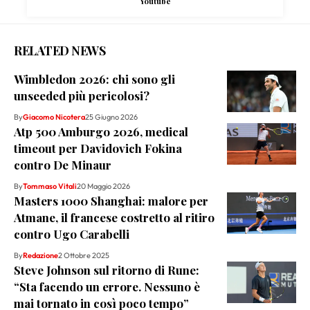
Youtube
RELATED NEWS
Wimbledon 2026: chi sono gli
unseeded più pericolosi?
By
Giacomo Nicotera
25 Giugno 2026
Atp 500 Amburgo 2026, medical
timeout per Davidovich Fokina
contro De Minaur
By
Tommaso Vitali
20 Maggio 2026
Masters 1000 Shanghai: malore per
Atmane, il francese costretto al ritiro
contro Ugo Carabelli
By
Redazione
2 Ottobre 2025
Steve Johnson sul ritorno di Rune:
“Sta facendo un errore. Nessuno è
mai tornato in così poco tempo”