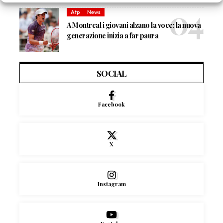
Atp
News
A Montreal i giovani alzano la voce: la nuova
generazione inizia a far paura
SOCIAL
Facebook
X
Instagram