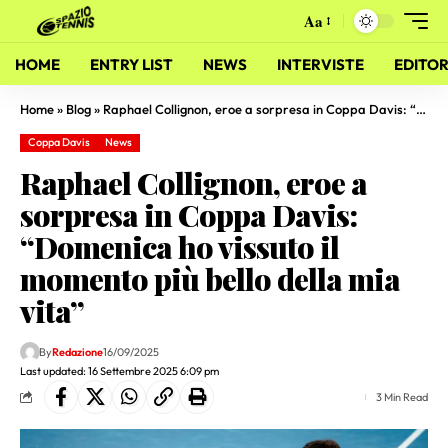
Aa
HOME
ENTRY LIST
NEWS
INTERVISTE
EDITOR
Home
»
Blog
»
Raphael Collignon, eroe a sorpresa in Coppa Davis: “Domenica ho vissuto il momento più bello della mia vita”
Coppa Davis
News
Raphael Collignon, eroe a
sorpresa in Coppa Davis:
“Domenica ho vissuto il
momento più bello della mia
vita”
By
Redazione
16/09/2025
Last updated: 16 Settembre 2025 6:09 pm
3 Min Read