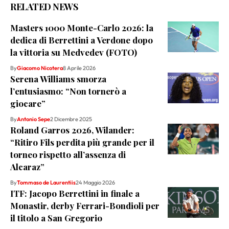
RELATED NEWS
Masters 1000 Monte-Carlo 2026: la
dedica di Berrettini a Verdone dopo
la vittoria su Medvedev (FOTO)
By
Giacomo Nicotera
8 Aprile 2026
Serena Williams smorza
l’entusiasmo: “Non tornerò a
giocare”
By
Antonio Sepe
2 Dicembre 2025
Roland Garros 2026, Wilander:
“Ritiro Fils perdita più grande per il
torneo rispetto all’assenza di
Alcaraz”
By
Tommaso de Laurentiis
24 Maggio 2026
ITF: Jacopo Berrettini in finale a
Monastir, derby Ferrari-Bondioli per
il titolo a San Gregorio