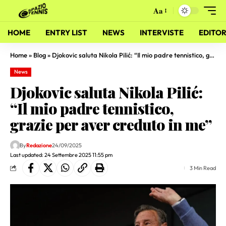
Aa
HOME
ENTRY LIST
NEWS
INTERVISTE
EDITOR
Home
»
Blog
»
Djokovic saluta Nikola Pilić: “Il mio padre tennistico, grazie per aver creduto in me”
News
Djokovic saluta Nikola Pilić:
“Il mio padre tennistico,
grazie per aver creduto in me”
By
Redazione
24/09/2025
Last updated: 24 Settembre 2025 11:55 pm
3 Min Read