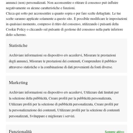
riaffiorano con forza e che resteranno scolpite nella sua memoria:
annunci (non) personalizzati. Non acconsentire o ritirare il consenso può influire
negativamente su alcune caratteristiche e funzioni.
“Grazie per ogni singolo momento che oggi ho rivissuto nella
Clicca qui sotto per acconsentire a quanto sopra o per fare scelte dettagliate. Le tue
mente e che resterà inciso nel mio ricordo finché vivrò.
scelte saranno applicate solamente a questo sito. È possibile modificare le impostazioni
in qualsiasi momento, compreso il ritiro del consenso, utilizzando i pulsanti della
Nonostante il dolore, la tua immagine e i ricordi dei momenti
Cookie Policy o cliccando sul pulsante di gestione del consenso nella parte inferiore
insieme mi riempiono il cuore di gioia e gratitudine”.
dello schermo.
Infine, un omaggio al lascito sportivo e umano di Pilić: “La tua
Statistiche
eredità vivrà a lungo, e le generazioni future guarderanno a te
con ammirazione. I tuoi successi come giocatore, allenatore e
Archiviare informazioni su dispositivo e/o accedervi, Misurare le prestazioni
degli annunci, Misurare le prestazioni dei contenuti, Comprendere il pubblico
selezionatore sono scritti a lettere d’oro nella storia del tennis dei
attraverso statistiche o la combinazione di dati provenienti da fonti diverse.
Balcani e del mondo. Ma per me, la cosa più importante è poterti
chiamare con orgoglio ‘Sjor Niko, mio padre tennistico’. Riposa
Marketing
in pace”.
Archiviare informazioni su dispositivo e/o accedervi, Utilizzare dati limitati per
la selezione della pubblicità, Creare profili per la pubblicità personalizzata,
Utilizzare profili per la selezione di pubblicità personalizzata, Creare profili per
la personalizzazione dei contenuti, Utilizzare profili per la selezione di contenuti
TAGGED:
Novak Djokovic
personalizzati, Sviluppare e migliorare i servizi.
Funzionalità
Sempre attivo