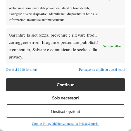
Abbinare e combinare dati provenienti da altre fonti di dati,
Collegare diversi dispositivi, Identificare i dispositivi in base alle
informazioni trasmesse automaticamente.
DI TENDENZA
Atp
News
Garantire la sicurezza, prevenire e rilevare frodi,
Masters 1000 Montreal 2026:
correggere errori, Erogare e presentare pubblicità
Bolelli/Vavassori fuori al primo turno
Sempre attivo
e contenuto, Salvare e comunicare le scelte sulla
privacy.
News
Masters 1000 Cincinnati 2026: forfait di
Gestisci 1410 fornitori
Per saperne di più su questi scopi
Quinn, Sonego entra nel tabellone
Continua
Tennis in TV
Solo necessari
Masters 1000 Cincinnati 2026: a che ora e
dove vedere il sorteggio del tabellone
Gestisci opzioni
News
Cookie Policy
Dichiarazione sulla Privacy
Imprint
Rusedski sul futuro di Alcaraz: “Non