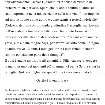
dell’allenamento”, scrive Djokovic. “Un senso di vuoto e di
tristezza mi ha pervaso. Spero che tu abbia sentito quanto sei
stato importante nella mia carriera e nella mia vita. Il tuo impatto
sul mio sviluppo come uomo e come tennista resterà indelebile”.
Djokovic ricorda con profonda gratitudine l’accoglienza ricevuta
nell’Accademia fondata da Pilić, dove ha potuto formarsi e
crescere nei difficili anni dell’adolescenza: “Ti sarò eternamente
grato, a te e a tua moglie Mija, per avermi accolto come un figlio
quando avevo 12 anni. I miei genitori e i miei fratelli ti hanno
sempre considerato parte della famiglia”.
Il post è anche un tributo all’umanità di Pilić, capace di tendere
la mano in uno dei momenti più drammatici per la Serbia e per la
famiglia Djokovic: “Quando quasi tutti ci avevano voltato le
spalle e il nostro Paese era sotto le bombe, tu e Mija ci avete dato
Gestisci la tua privacy
il vostro sostegno e fatto tutto il possibile affinché io e i miei
fratelli potessimo continuare a inseguire il nostro sogno, a
Per fornire le migliori esperienze, noi e i nostri partner utilizziamo tecnologie come i
cookie per memorizzare e/o accedere alle informazioni del dispositivo. Il consenso a
praticare lo sport che amiamo”.
queste tecnologie permetterà a noi e ai nostri partner di elaborare dati personali come il
Djokovic prosegue ricordando attimi condivisi, emozioni che
comportamento durante la navigazione o gli ID univoci su questo sito e di mostrare