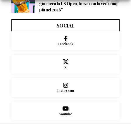
giocherà lo US Open, forse non lo vedremo
più nel 2026”
SOCIAL
Facebook
X
Instagram
Youtube