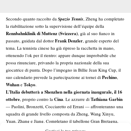
Secondo quanto raccolto da
Spazio Tennis
, Zheng ha completato
la riabilitazione sotto la supervisione dell’équipe della
Rennbahnklinik di Muttenz (Svizzera)
, già al suo fianco in
Frank Denzler
passato, guidata dal dottor
, grande esperto del
tema. La tennista cinese ha già ripreso la racchetta in mano,
ottenendo l’ok per il rientro: appare dunque improbabile che
possa rinunciare, privando la propria nazionale della sua
giocatrice di punta. Dopo l’impegno in Billie Jean King Cup, il
Pechino
suo calendario prevede la partecipazione ai tornei di
,
Wuhan
Tokyo
e
.
L’Italia debutterà a Shenzhen nella giornata inaugurale, il 16
ottobre
Cina
Tathiana Garbin
, proprio contro la
. Le azzurre di
— Paolini, Bronzetti, Cocciaretto ed Errani — affronteranno una
squadra di grande livello composta da Zheng, Wang Xinyu,
Yuan, Zhang e Jiang. Completano il tabellone Gran Bretagna,
Giappone, Kazakistan, Spagna, Ucraina e Stati Uniti.
Gestisci la tua privacy