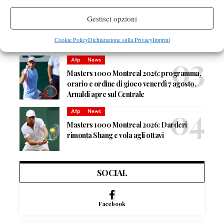
News
Wta
Gestisci opzioni
Paolini salta il WTA 1000 di Cincinnati, non
difenderà la finale del 2025
Cookie Policy
Dichiarazione sulla Privacy
Imprint
Atp
News
Masters 1000 Montreal 2026: programma,
orario e ordine di gioco venerdì 7 agosto.
Arnaldi apre sul Centrale
Atp
News
Masters 1000 Montreal 2026: Darderi
rimonta Shang e vola agli ottavi
SOCIAL
Facebook