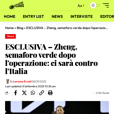
Aa
HOME
ENTRY LIST
NEWS
INTERVISTE
EDITOR
Home
»
Blog
»
ESCLUSIVA – Zheng, semaforo verde dopo l’operazione: ci sarà contro l’Italia
News
ESCLUSIVA – Zheng,
semaforo verde dopo
l’operazione: ci sarà contro
l’Italia
By
Lorenzo Ercoli
08/09/2025
Last updated: 8 Settembre 2025 10:36 am
2 Min Read