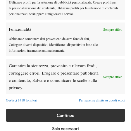
Utilizzare profili per la selezione di pubblicità personalizzata, Creare profili per
la personalizzazione dei contenuti, Utilizzare profili per la selezione di contenuti
personalizzati, Sviluppare e migliorare i servizi.
Funzionalità
Qinwen Zheng con il proprio team e l’équipe della Rennbahnklinik
Sempre attivo
Abbinare e combinare dati provenienti da altre fonti di dati,
Collegare diversi dispositivi, Identificare i dispositivi in base alle
informazioni trasmesse automaticamente.
TAGGED:
Primo Piano
Garantire la sicurezza, prevenire e rilevare frodi,
correggere errori, Erogare e presentare pubblicità
Sempre attivo
e contenuto, Salvare e comunicare le scelte sulla
privacy.
DI TENDENZA
Gestisci 1410 fornitori
Per saperne di più su questi scopi
News
Dalle porte dell’eliminazione alla gloria:
Continua
Norrie scrive la sua favola a Montreal,
rimonta folle su de Minaur
Solo necessari