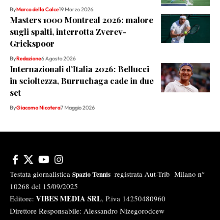
By
Marco della Calce
19 Marzo 2026
Masters 1000 Montreal 2026: malore
sugli spalti, interrotta Zverev-
Griekspoor
By
Redazione
6 Agosto 2026
Internazionali d’Italia 2026: Bellucci
in scioltezza, Burruchaga cade in due
set
By
Giacomo Nicotera
7 Maggio 2026
Testata giornalistica
registrata Aut-Trib Milano n°
Spazio Tennis
10268 del 15/09/2025
VIBES MEDIA SRL
Editore:
, P.iva 14250480960
Direttore Responsabile: Alessandro Nizegorodcew