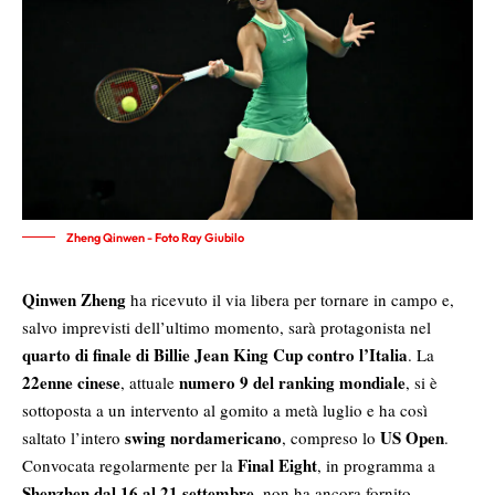
Zheng Qinwen - Foto Ray Giubilo
Qinwen Zheng
ha ricevuto il via libera per tornare in campo e,
salvo imprevisti dell’ultimo momento, sarà protagonista nel
quarto di finale di Billie Jean King Cup contro l’Italia
. La
22enne cinese
numero 9 del ranking mondiale
, attuale
, si è
sottoposta a un intervento al gomito a metà luglio e ha così
swing nordamericano
US Open
saltato l’intero
, compreso lo
.
Final Eight
Convocata regolarmente per la
, in programma a
Shenzhen dal 16 al 21 settembre
, non ha ancora fornito