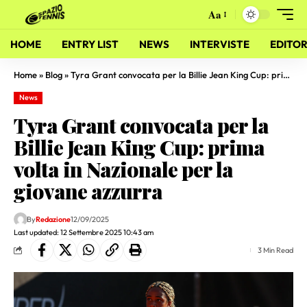
Aa
HOME
ENTRY LIST
NEWS
INTERVISTE
EDITOR
Home
»
Blog
»
Tyra Grant convocata per la Billie Jean King Cup: prima volta in Nazionale per la giovane azzurra
News
Tyra Grant convocata per la
Billie Jean King Cup: prima
volta in Nazionale per la
giovane azzurra
By
Redazione
12/09/2025
Last updated: 12 Settembre 2025 10:43 am
3 Min Read