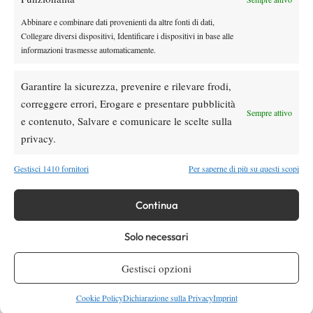
Abbinare e combinare dati provenienti da altre fonti di dati,
Collegare diversi dispositivi, Identificare i dispositivi in base alle
informazioni trasmesse automaticamente.
DI TENDENZA
Garantire la sicurezza, prevenire e rilevare frodi,
Atp
News
correggere errori, Erogare e presentare pubblicità
Sempre attivo
Masters 1000 Montreal 2026: Darderi
e contenuto, Salvare e comunicare le scelte sulla
rimonta Shang e vola agli ottavi
privacy.
Atp
News
Gestisci 1410 fornitori
Per saperne di più su questi scopi
Masters 1000 Montreal 2026: medical time
out per Shang contro Darderi
Continua
Solo necessari
News
Wta
WTA 1000 Toronto 2026: pioggia pesante,
Gestisci opzioni
gioco sospeso
Cookie Policy
Dichiarazione sulla Privacy
Imprint
Atp
News