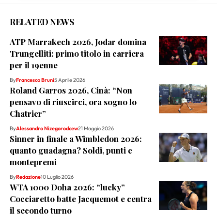
RELATED NEWS
ATP Marrakech 2026, Jodar domina
Trungelliti: primo titolo in carriera
per il 19enne
By
Francesco Bruni
5 Aprile 2026
Roland Garros 2026, Cinà: “Non
pensavo di riuscirci, ora sogno lo
Chatrier”
By
Alessandro Nizegorodcew
21 Maggio 2026
Sinner in finale a Wimbledon 2026:
quanto guadagna? Soldi, punti e
montepremi
By
Redazione
10 Luglio 2026
WTA 1000 Doha 2026: “lucky”
Cocciaretto batte Jacquemot e centra
il secondo turno