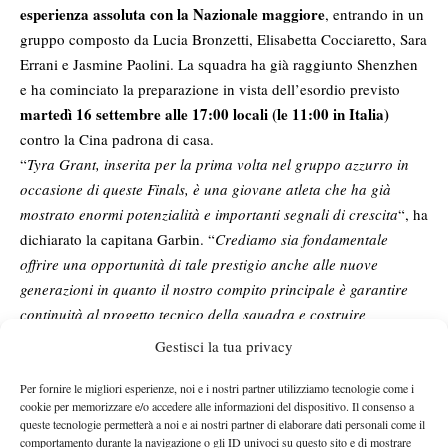
esperienza assoluta con la Nazionale maggiore
, entrando in un
gruppo composto da Lucia Bronzetti, Elisabetta Cocciaretto, Sara
Errani e Jasmine Paolini. La squadra ha già raggiunto Shenzhen
e ha cominciato la preparazione in vista dell’esordio previsto
martedì 16 settembre alle 17:00 locali (le 11:00 in Italia)
contro la Cina padrona di casa.
“
Tyra Grant, inserita per la prima volta nel gruppo azzurro in
occasione di queste Finals, è una giovane atleta che ha già
mostrato enormi potenzialità e importanti segnali di crescita
“, ha
dichiarato la capitana Garbin. “
Crediamo sia fondamentale
offrire una opportunità di tale prestigio anche alle nuove
generazioni in quanto il nostro compito principale è garantire
continuità al progetto tecnico della squadra e costruire
un’eredità concreta per il futuro
“.
Gestisci la tua privacy
Una scelta, quella della Garbin, che guarda anche alle prospettive
a lungo termine, senza dimenticare le assenze importanti.
Per fornire le migliori esperienze, noi e i nostri partner utilizziamo tecnologie come i
cookie per memorizzare e/o accedere alle informazioni del dispositivo. Il consenso a
Martina Trevisan, tra le protagoniste della scorsa edizione, è
queste tecnologie permetterà a noi e ai nostri partner di elaborare dati personali come il
ancora alle prese con il recupero post-operatorio: “
Il rispetto dei
comportamento durante la navigazione o gli ID univoci su questo sito e di mostrare