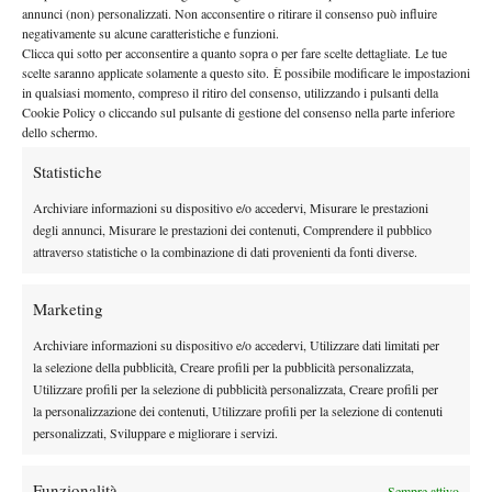
annunci (non) personalizzati. Non acconsentire o ritirare il consenso può influire
tempi individuali è parte integrante della nostra visione
“, ha
negativamente su alcune caratteristiche e funzioni.
spiegato la capitana. “
Scegliere non è mai facile ma queste
Clicca qui sotto per acconsentire a quanto sopra o per fare scelte dettagliate. Le tue
ragazze, sia quelle che rappresenteranno l’Italia sia quelle che
scelte saranno applicate solamente a questo sito. È possibile modificare le impostazioni
in qualsiasi momento, compreso il ritiro del consenso, utilizzando i pulsanti della
faranno il tifo da lontano, sanno di essere tutte indispensabili
Cookie Policy o cliccando sul pulsante di gestione del consenso nella parte inferiore
all’interno di questo progetto
“.
dello schermo.
L’equilibrio tra esperienza e futuro
sarà ancora una volta la
Statistiche
chiave del team italiano, chiamato a confermare quanto di
Archiviare informazioni su dispositivo e/o accedervi, Misurare le prestazioni
straordinario fatto vedere nelle ultime stagioni. In caso di vittoria
degli annunci, Misurare le prestazioni dei contenuti, Comprendere il pubblico
all’esordio contro la Cina, l’Italia tornerà in campo il 19
attraverso statistiche o la combinazione di dati provenienti da fonti diverse.
settembre contro la vincente tra Spagna e Ucraina. La finale è in
calendario per domenica 21 settembre.
Marketing
Tutti i match saranno trasmessi in diretta e in esclusiva su
SuperTennis TV
SuperTennis Plus
SuperTenniX
Archiviare informazioni su dispositivo e/o accedervi, Utilizzare dati limitati per
,
e
.
la selezione della pubblicità, Creare profili per la pubblicità personalizzata,
Utilizzare profili per la selezione di pubblicità personalizzata, Creare profili per
la personalizzazione dei contenuti, Utilizzare profili per la selezione di contenuti
personalizzati, Sviluppare e migliorare i servizi.
TAGGED:
Primo Piano
Funzionalità
Sempre attivo