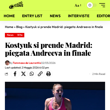
Aa
HOME
ENTRY LIST
NEWS
INTERVISTE
EDITOR
Home
»
Blog
»
Kostyuk si prende Madrid: piegata Andreeva in finale
News
Wta
Kostyuk si prende Madrid:
piegata Andreeva in finale
By
Tommaso de Laurentiis
02/05/2026
Last updated: 2 Maggio 2026 6:02 pm
2 Min Read