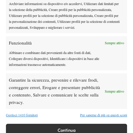
Paolini salta il WTA 1000 di Cincinnati, non
Archiviare informazioni su dispositivo e/o accedervi, Utilizzare dati limitati per
difenderà la finale del 2025
la selezione della pubblicità, Creare profili per la pubblicità personalizzata,
Utilizzare profili per la selezione di pubblicità personalizzata, Creare profili per
la personalizzazione dei contenuti, Utilizzare profili per la selezione di contenuti
Atp
News
personalizzati, Sviluppare e migliorare i servizi.
Masters 1000 Montreal 2026: programma,
orario e ordine di gioco venerdì 7 agosto.
Funzionalità
Sempre attivo
Arnaldi apre sul Centrale
Abbinare e combinare dati provenienti da altre fonti di dati,
Atp
News
Collegare diversi dispositivi, Identificare i dispositivi in base alle
Masters 1000 Montreal 2026: Darderi
informazioni trasmesse automaticamente.
rimonta Shang e vola agli ottavi
Garantire la sicurezza, prevenire e rilevare frodi,
Atp
News
correggere errori, Erogare e presentare pubblicità
Sempre attivo
Masters 1000 Montreal 2026: medical time
e contenuto, Salvare e comunicare le scelte sulla
out per Shang contro Darderi
privacy.
Gestisci 1410 fornitori
Per saperne di più su questi scopi
SOCIAL
Continua