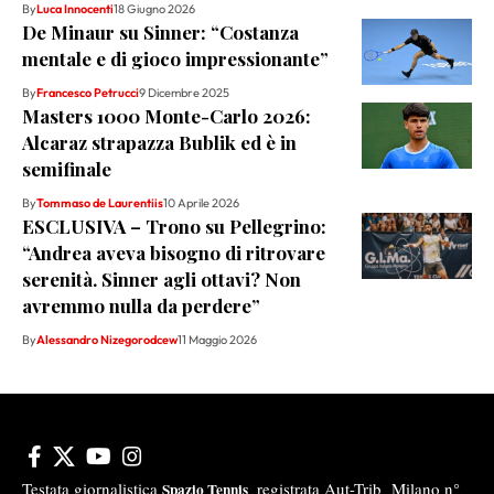
By
Luca Innocenti
18 Giugno 2026
De Minaur su Sinner: “Costanza
mentale e di gioco impressionante”
By
Francesco Petrucci
9 Dicembre 2025
Masters 1000 Monte-Carlo 2026:
Alcaraz strapazza Bublik ed è in
semifinale
By
Tommaso de Laurentiis
10 Aprile 2026
ESCLUSIVA – Trono su Pellegrino:
“Andrea aveva bisogno di ritrovare
serenità. Sinner agli ottavi? Non
avremmo nulla da perdere”
By
Alessandro Nizegorodcew
11 Maggio 2026
Testata giornalistica
registrata Aut-Trib Milano n°
Spazio Tennis