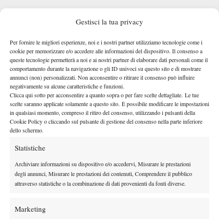
Gestisci la tua privacy
Per fornire le migliori esperienze, noi e i nostri partner utilizziamo tecnologie come i
cookie per memorizzare e/o accedere alle informazioni del dispositivo. Il consenso a
queste tecnologie permetterà a noi e ai nostri partner di elaborare dati personali come il
Kostyuk arricchisce il proprio palmares con la vittoria al WTA
comportamento durante la navigazione o gli ID univoci su questo sito e di mostrare
1000 di Madrid, il titolo più prestigioso della sua carriera,
annunci (non) personalizzati. Non acconsentire o ritirare il consenso può influire
conquistato in finale contro Andreeva. Per l’ucraina si tratta del
negativamente su alcune caratteristiche e funzioni.
Clicca qui sotto per acconsentire a quanto sopra o per fare scelte dettagliate. Le tue
terzo trofeo WTA in singolare dopo il primo successo ottenuto
scelte saranno applicate solamente a questo sito. È possibile modificare le impostazioni
nel 2023 ad Austin, dove batté Varvara Gracheva, e quello
in qualsiasi momento, compreso il ritiro del consenso, utilizzando i pulsanti della
Cookie Policy o cliccando sul pulsante di gestione del consenso nella parte inferiore
conquistato nel 2026 a Rouen, superando Veronika Podrez.
dello schermo.
Statistiche
Archiviare informazioni su dispositivo e/o accedervi, Misurare le prestazioni
degli annunci, Misurare le prestazioni dei contenuti, Comprendere il pubblico
attraverso statistiche o la combinazione di dati provenienti da fonti diverse.
DI TENDENZA
Marketing
News
Wta