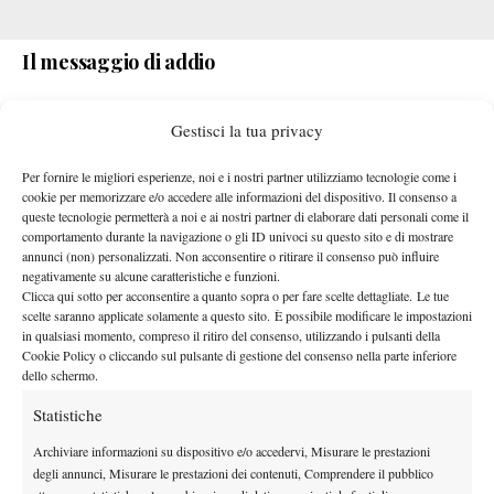
Il messaggio di addio
l’ATP 250 di Almaty 2026
L’ultimo torneo sarà
, previsto dal 19
Gestisci la tua privacy
al 25 ottobre in Kazakistan appunto. Il messaggio prosegue così:
“
Il tennis non è mai stato solo un lavoro o uno sport, è stato
Per fornire le migliori esperienze, noi e i nostri partner utilizziamo tecnologie come i
tutta la mia vita
e fin dall’infanzia mi ha insegnato a sognare,
cookie per memorizzare e/o accedere alle informazioni del dispositivo. Il consenso a
lottare, gestire le sconfitte, apprezzare le vittorie e a non mollare
queste tecnologie permetterà a noi e ai nostri partner di elaborare dati personali come il
comportamento durante la navigazione o gli ID univoci su questo sito e di mostrare
mai”.
Il kazako ringrazia famiglia, amici, allenatori, staff, tifosi,
annunci (non) personalizzati. Non acconsentire o ritirare il consenso può influire
ma anche il tennis stesso: “
Ogni momento di questo viaggio
ha
negativamente su alcune caratteristiche e funzioni.
Clicca qui sotto per acconsentire a quanto sopra o per fare scelte dettagliate. Le tue
dato forma alla persona che sono ogg
i”.
scelte saranno applicate solamente a questo sito. È possibile modificare le impostazioni
“
Quando scenderò in campo per l’ultimo match della mia
in qualsiasi momento, compreso il ritiro del consenso, utilizzando i pulsanti della
carriera lo farò con la stessa passione, determinazione e amore
Cookie Policy o cliccando sul pulsante di gestione del consenso nella parte inferiore
dello schermo.
per lo sport che avevo da bambino.
Grazie di tutto tennis e
grazie a ciascuno di voi
per aver fatto parte di questo viaggio
Statistiche
incredibile, ci vediamo ad ottobre”
la chiosa finale con cui
Archiviare informazioni su dispositivo e/o accedervi, Misurare le prestazioni
Kukushkin dà appuntamento al suo ultimo torneo prima del
degli annunci, Misurare le prestazioni dei contenuti, Comprendere il pubblico
definitivo ritiro.