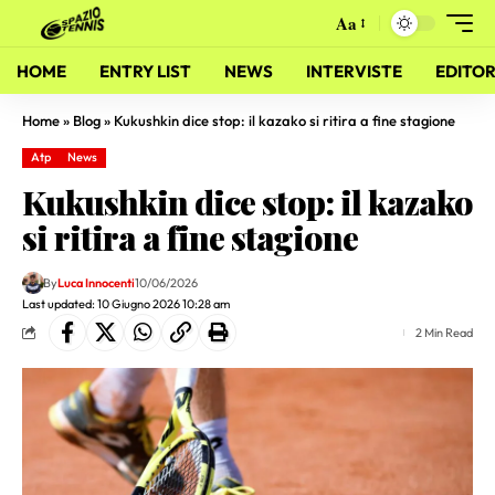
Aa
HOME
ENTRY LIST
NEWS
INTERVISTE
EDITOR
Home
»
Blog
»
Kukushkin dice stop: il kazako si ritira a fine stagione
Atp
News
Kukushkin dice stop: il kazako
si ritira a fine stagione
By
Luca Innocenti
10/06/2026
Last updated: 10 Giugno 2026 10:28 am
2 Min Read