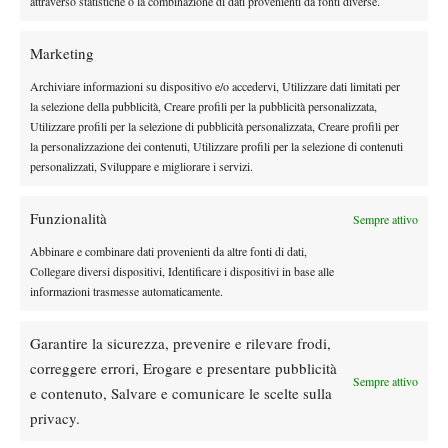
attraverso statistiche o la combinazione di dati provenienti da fonti diverse.
Marketing
Archiviare informazioni su dispositivo e/o accedervi, Utilizzare dati limitati per
la selezione della pubblicità, Creare profili per la pubblicità personalizzata,
Utilizzare profili per la selezione di pubblicità personalizzata, Creare profili per
DI TENDENZA
la personalizzazione dei contenuti, Utilizzare profili per la selezione di contenuti
personalizzati, Sviluppare e migliorare i servizi.
News
Dalle porte dell’eliminazione alla gloria:
Funzionalità
Sempre attivo
Norrie scrive la sua favola a Montreal,
rimonta folle su de Minaur
Abbinare e combinare dati provenienti da altre fonti di dati,
Collegare diversi dispositivi, Identificare i dispositivi in base alle
News
Wta
informazioni trasmesse automaticamente.
Paolini salta il WTA 1000 di Cincinnati, non
difenderà la finale del 2025
Garantire la sicurezza, prevenire e rilevare frodi,
correggere errori, Erogare e presentare pubblicità
Sempre attivo
Atp
News
e contenuto, Salvare e comunicare le scelte sulla
Masters 1000 Montreal 2026: programma,
privacy.
orario e ordine di gioco venerdì 7 agosto.