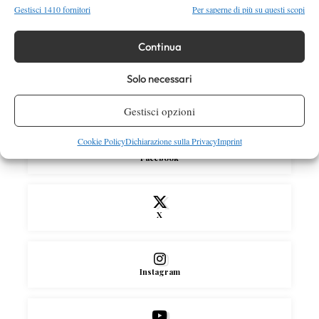
Arnaldi apre sul Centrale
Gestisci 1410 fornitori
Per saperne di più su questi scopi
Atp
News
Masters 1000 Montreal 2026: Darderi
Continua
rimonta Shang e vola agli ottavi
Solo necessari
Gestisci opzioni
SOCIAL
Cookie Policy
Dichiarazione sulla Privacy
Imprint
Facebook
X
Instagram