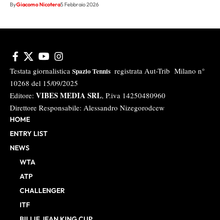
By
Giacomo Nicotera
5 Febbraio 2026
Testata giornalistica
registrata Aut-Trib Milano n°
Spazio Tennis
10268 del 15/09/2025
VIBES MEDIA SRL
Editore:
, P.iva 14250480960
Direttore Responsabile: Alessandro Nizegorodcew
HOME
ENTRY LIST
NEWS
WTA
ATP
CHALLENGER
ITF
BILLIE JEAN KING CUP