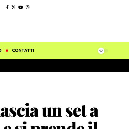
O
CONTATTI
scia un set a
e si prende il