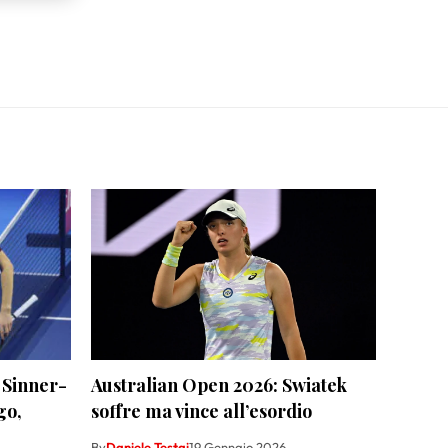
 Sinner-
Australian Open 2026: Swiatek
go,
soffre ma vince all’esordio
By
Daniele Testai
19 Gennaio 2026