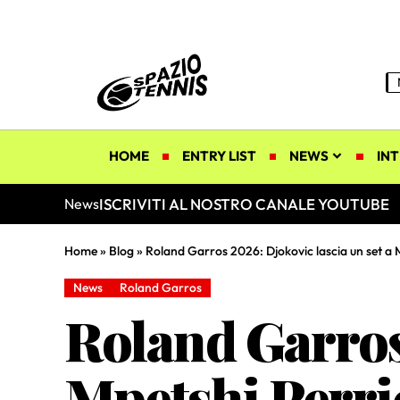
HOME
ENTRY LIST
NEWS
INT
ISCRIVITI AL NOSTRO CANALE YOUTUBE
News
Home
»
Blog
»
Roland Garros 2026: Djokovic lascia un set a M
News
Roland Garros
Roland Garros 
Mpetshi Perric