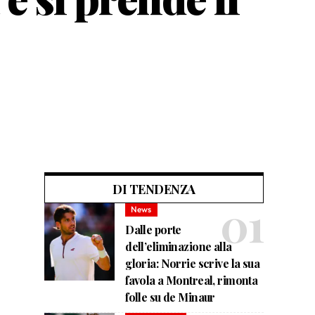
DI TENDENZA
News
Dalle porte
dell’eliminazione alla
gloria: Norrie scrive la sua
favola a Montreal, rimonta
folle su de Minaur