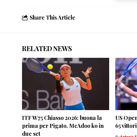
scelte 
Share This Article
RELATED NEWS
ITF W75 Chiasso 2026: buona la
US Open 
prima per Pigato, McAdoo ko in
65 vittor
due set
By
Antonio 