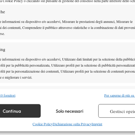
 Mpetshi Perricard
per poi battere in rimonta in
la Cookie Policy o cliccando sul pulsante di gestione del consenso nella parte inferiore dello sc
6-1 6-4, in due ore e x minuti di gioco, il punteggio in
che
a impressionare – avanza al secondo turno, dove
e informazioni su dispositivo e/o accedervi, Misurare le prestazioni degli annunci, Misurare le
nsalpino ha dominato in tre set il qualificato Hugo
ni dei contenuti, Comprendere il pubblico attraverso statistiche o la combinazione di dati proveni
rse.
ing
 informazioni su dispositivo e/o accedervi, Utilizzare dati limitati per la selezione della pubblici
fili per la pubblicità personalizzata, Utilizzare profili per la selezione di pubblicità personalizzat
fili per la personalizzazione dei contenuti, Utilizzare profili per la selezione di contenuti persona
 e migliorare i servizi.
alità
Semp
0 fornitori
Per saperne di più su
 combinare dati provenienti da altre fonti di dati, Collegare diversi dispositivi,
re i dispositivi in base alle informazioni trasmesse automaticamente.
Continua
Solo necessari
Gestisci opzi
re la sicurezza, prevenire e rilevare frodi, correggere errori,
Cookie Policy
Dichiarazione sulla Privacy
Imprint
 e presentare pubblicità e contenuto, Salvare e comunicare le
Semp