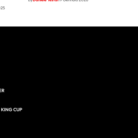
025
ER
N KING CUP