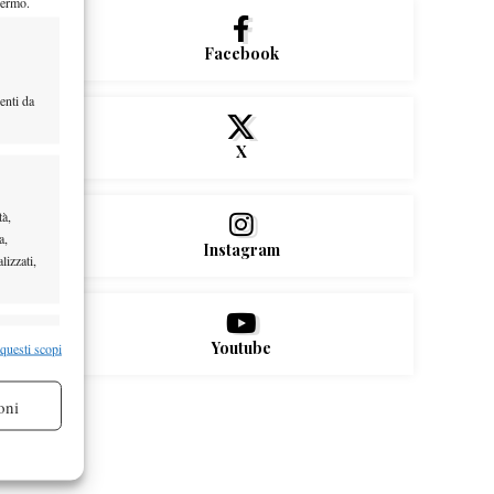
hermo.
Facebook
enti da
X
tà,
a,
Instagram
lizzati,
re attivo
Youtube
 questi scopi
oni
re attivo