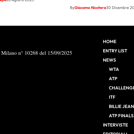
By
Giacomo Nicotera
30 Dicembre 2
HOME
ENTRY LIST
b Milano n° 10268 del 15/09/2025
NEWS
WTA
ATP
CHALLENG
ITF
BILLIE JEA
ATP FINALS
INTERVISTE