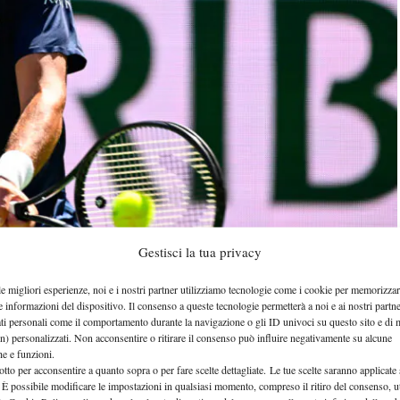
Gestisci la tua privacy
ck
le migliori esperienze, noi e i nostri partner utilizziamo tecnologie come i cookie per memorizzar
e informazioni del dispositivo. Il consenso a queste tecnologie permetterà a noi e ai nostri partne
ati personali come il comportamento durante la navigazione o gli ID univoci su questo sito e di 
n) personalizzati. Non acconsentire o ritirare il consenso può influire negativamente su alcune
Roland Garros 2026
no del
ma non senza soffrire. Il
che e funzioni.
otto per acconsentire a quanto sopra o per fare scelte dettagliate. Le tue scelte saranno applicate
mo gettone in un main draw in un Major – lascia un
 È possibile modificare le impostazioni in qualsiasi momento, compreso il ritiro del consenso, ut