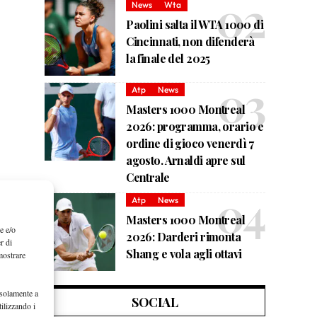
News
Wta
Paolini salta il WTA 1000 di
Cincinnati, non difenderà
la finale del 2025
Atp
News
Masters 1000 Montreal
2026: programma, orario e
ordine di gioco venerdì 7
agosto. Arnaldi apre sul
Centrale
Atp
News
Masters 1000 Montreal
e e/o
2026: Darderi rimonta
r di
Shang e vola agli ottavi
mostrare
 solamente a
SOCIAL
ilizzando i