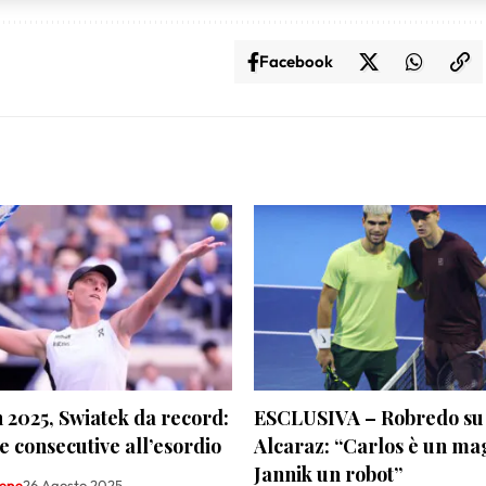
sulla privacy.
Facebook
2025, Swiatek da record:
ESCLUSIVA – Robredo su
ie consecutive all’esordio
Alcaraz: “Carlos è un ma
Jannik un robot”
Sepe
26 Agosto 2025