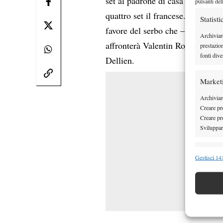
Giovanni
set al padrone di casa
pulsanti del
quattro set il francese. 5-7 7-5 
Statisti
favore del serbo che – pur senz
Archiviar
affronterà Valentin Royer. Il tra
prestazio
fonti dive
Dellien.
Market
Archiviare
Creare pro
Creare pro
Sviluppare
Funzion
Gestisci 141
Abbinare e
Identifica
Garanti
Erogare