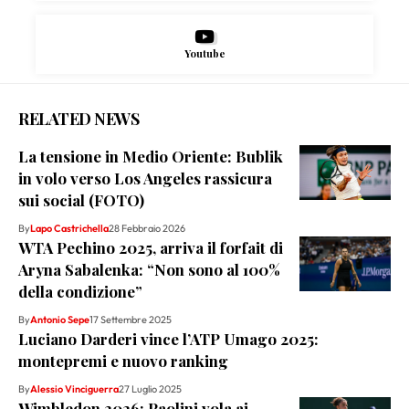
Youtube
RELATED NEWS
La tensione in Medio Oriente: Bublik
in volo verso Los Angeles rassicura
sui social (FOTO)
By
Lapo Castrichella
28 Febbraio 2026
WTA Pechino 2025, arriva il forfait di
Aryna Sabalenka: “Non sono al 100%
della condizione”
By
Antonio Sepe
17 Settembre 2025
Luciano Darderi vince l’ATP Umago 2025:
montepremi e nuovo ranking
By
Alessio Vinciguerra
27 Luglio 2025
Wimbledon 2026: Paolini vola ai