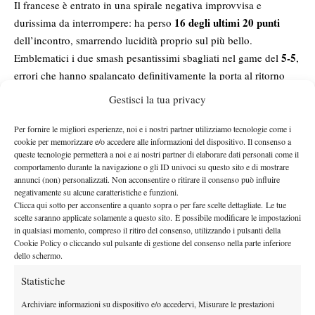
Il francese è entrato in una spirale negativa improvvisa e
16 degli ultimi 20 punti
durissima da interrompere: ha perso
dell’incontro, smarrendo lucidità proprio sul più bello.
5-5
Emblematici i due smash pesantissimi sbagliati nel game del
,
errori che hanno spalancato definitivamente la porta al ritorno
dell’australiano. Kokkinakis, pur lontano dalla miglior versione
Gestisci la tua privacy
della sua carriera, ha avuto il merito di restare aggrappato alla
partita mentalmente. E quando Atmane ha iniziato a tremare, lui
Per fornire le migliori esperienze, noi e i nostri partner utilizziamo tecnologie come i
cookie per memorizzare e/o accedere alle informazioni del dispositivo. Il consenso a
ha colpito senza esitazioni.
queste tecnologie permetterà a noi e ai nostri partner di elaborare dati personali come il
Una vittoria che vale molto più di un secondo
comportamento durante la navigazione o gli ID univoci su questo sito e di mostrare
turno
annunci (non) personalizzati. Non acconsentire o ritirare il consenso può influire
negativamente su alcune caratteristiche e funzioni.
Clicca qui sotto per acconsentire a quanto sopra o per fare scelte dettagliate. Le tue
Il successo di Parigi pesa tantissimo per Kokkinakis, soprattutto
scelte saranno applicate solamente a questo sito. È possibile modificare le impostazioni
considerando il calvario vissuto nell’ultimo anno e mezzo. Dal
in qualsiasi momento, compreso il ritiro del consenso, utilizzando i pulsanti della
Cookie Policy o cliccando sul pulsante di gestione del consenso nella parte inferiore
quattro tornei
gennaio 2025 l’australiano aveva giocato appena
dello schermo.
ATP
, mentre questo Roland Garros rappresenta addirittura il suo
primo torneo sulla terra battuta dal Roland Garros 2024.
Statistiche
Dietro questa lunga assenza c’è stato un intervento chirurgico
Archiviare informazioni su dispositivo e/o accedervi, Misurare le prestazioni