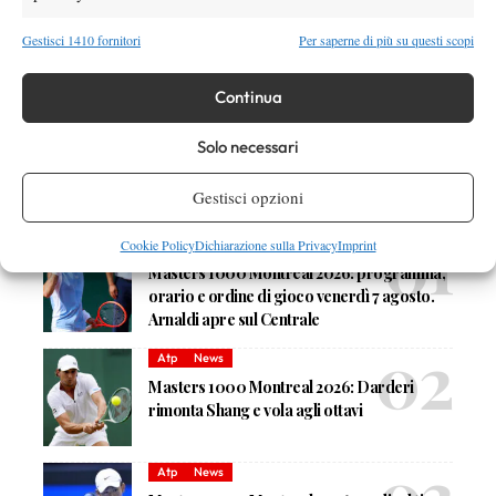
ancora qui
. E in una giornata folle del Roland Garros, ha trovato
Gestisci 1410 fornitori
Per saperne di più su questi scopi
il modo di ricordarlo a tutti.
Continua
Solo necessari
Gestisci opzioni
DI TENDENZA
Cookie Policy
Dichiarazione sulla Privacy
Imprint
Atp
News
Masters 1000 Montreal 2026: programma,
orario e ordine di gioco venerdì 7 agosto.
Arnaldi apre sul Centrale
Atp
News
Masters 1000 Montreal 2026: Darderi
rimonta Shang e vola agli ottavi
Atp
News