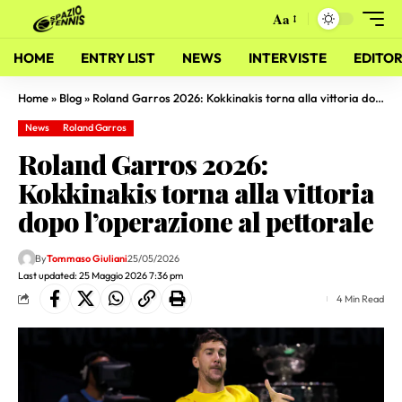
Aa
HOME
ENTRY LIST
NEWS
INTERVISTE
EDITOR
Home
»
Blog
»
Roland Garros 2026: Kokkinakis torna alla vittoria dopo l’operazione al pettorale
News
Roland Garros
Roland Garros 2026:
Kokkinakis torna alla vittoria
dopo l’operazione al pettorale
By
Tommaso Giuliani
25/05/2026
Last updated: 25 Maggio 2026 7:36 pm
4 Min Read