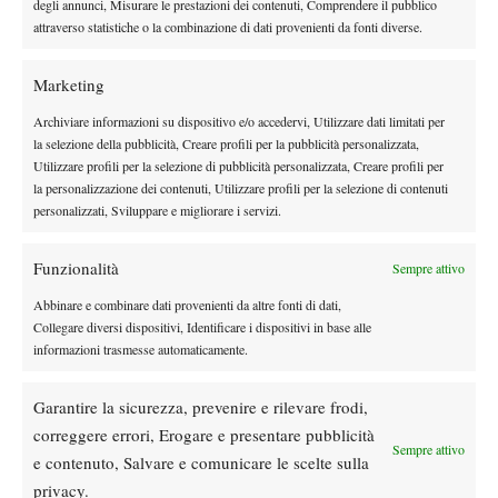
estremo e senza precedenti nel tennis. Kokkinakis ha raccontato
degli annunci, Misurare le prestazioni dei contenuti, Comprendere il pubblico
di essersi sottoposto a un’operazione mai effettuata prima su un
attraverso statistiche o la combinazione di dati provenienti da fonti diverse.
tennista professionista: per ricostruire la zona tra pettorale e
tendine d’Achille proveniente da
spalla gli è stato impiantato un
Marketing
un donatore
.
Archiviare informazioni su dispositivo e/o accedervi, Utilizzare dati limitati per
Lo stesso australiano aveva spiegato di aver convissuto per anni
la selezione della pubblicità, Creare profili per la pubblicità personalizzata,
con tessuti danneggiati e cicatrici interne, arrivando persino a
Utilizzare profili per la selezione di pubblicità personalizzata, Creare profili per
la personalizzazione dei contenuti, Utilizzare profili per la selezione di contenuti
pensare di smettere pur di uscire da quel ciclo infinito di brevi
personalizzati, Sviluppare e migliorare i servizi.
rientri e nuove ricadute.
“Non ho mai lavorato così tanto”
Funzionalità
Sempre attivo
Alla vigilia del Roland Garros, Kokkinakis aveva raccontato di
Abbinare e combinare dati provenienti da altre fonti di dati,
non aver mai lavorato così duramente in carriera pur di
Collegare diversi dispositivi, Identificare i dispositivi in base alle
informazioni trasmesse automaticamente.
concedersi un’ultima possibilità ad alto livello. E guardando
l’urlo liberatorio finale sul Campo 6, era impossibile non pensare
Garantire la sicurezza, prevenire e rilevare frodi,
a tutto il percorso fatto per tornare competitivo. Parigi gli ha
correggere errori, Erogare e presentare pubblicità
restituito una vittoria sofferta, sporca, emotiva. Forse imperfetta
Sempre attivo
e contenuto, Salvare e comunicare le scelte sulla
tecnicamente, ma enorme dal punto di vista umano. Perché dopo
privacy.
Thanasi Kokkinakis è
anni di infortuni, operazioni e dubbi,