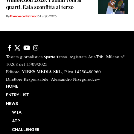
quarti, Eala sconfitta al terzo
By
Francesco Petrucci
6 Luglio 2026
Testata giornalistica
registrata Aut-Trib Milano n°
Spazio Tennis
10268 del 15/09/2025
VIBES MEDIA SRL
Editore:
, P.iva 14250480960
Direttore Responsabile: Alessandro Nizegorodcew
HOME
ENTRY LIST
NEWS
WTA
ATP
CHALLENGER