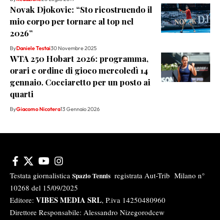
Novak Djokovic: “Sto ricostruendo il
mio corpo per tornare al top nel
2026”
By
Daniele Testai
30 Novembre 2025
WTA 250 Hobart 2026: programma,
orari e ordine di gioco mercoledì 14
gennaio. Cocciaretto per un posto ai
quarti
By
Giacomo Nicotera
13 Gennaio 2026
Testata giornalistica
registrata Aut-Trib Milano n°
Spazio Tennis
10268 del 15/09/2025
VIBES MEDIA SRL
Editore:
, P.iva 14250480960
Direttore Responsabile: Alessandro Nizegorodcew