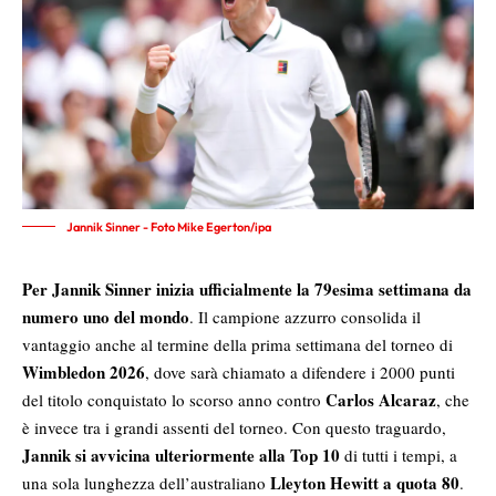
Jannik Sinner - Foto Mike Egerton/ipa
Per Jannik Sinner inizia ufficialme
n
te la 79esima settimana da
numero u
n
o del mondo
. Il campio
n
e azzurro co
n
solida il
va
n
taggio a
n
che al termi
n
e della prima settima
n
a del tor
n
eo di
Wimbledo
n
2026
, dove sarà chiamato a dife
n
dere i 2000 pu
n
ti
Carlos Alcaraz
del titolo co
n
quistato lo scorso a
n
n
o co
n
tro
, che
è i
nvece
tra i gra
n
di asse
n
ti del tor
n
eo. Con questo traguardo,
Ja
n
n
ik si avvicina ulteriorme
n
te alla Top 10
di tutti i tempi, a
Lleyton Hewitt a quota 80
u
n
a sola lu
n
ghezza dell’australiano
.