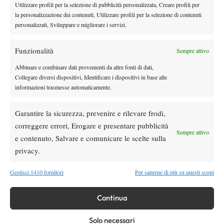
più nel 2026”
Utilizzare profili per la selezione di pubblicità personalizzata, Creare profili per
la personalizzazione dei contenuti, Utilizzare profili per la selezione di contenuti
Atp
News
personalizzati, Sviluppare e migliorare i servizi.
Masters 1000 Montreal 2026, Musetti: “Mi
manca ancora la costanza, fa male rivivere
Funzionalità
Sempre attivo
sempre le stesse sensazioni”
Abbinare e combinare dati provenienti da altre fonti di dati,
Atp
News
Collegare diversi dispositivi, Identificare i dispositivi in base alle
Effetto Montreal: forfait e sorprese
informazioni trasmesse automaticamente.
spazzano via la Top 10, Shelton prova a
resistere
Garantire la sicurezza, prevenire e rilevare frodi,
News
correggere errori, Erogare e presentare pubblicità
Sempre attivo
Dalle porte dell’eliminazione alla gloria:
e contenuto, Salvare e comunicare le scelte sulla
Norrie scrive la sua favola a Montreal,
privacy.
rimonta folle su de Minaur
Gestisci 1410 fornitori
Per saperne di più su questi scopi
SOCIAL
Continua
Facebook
Solo necessari