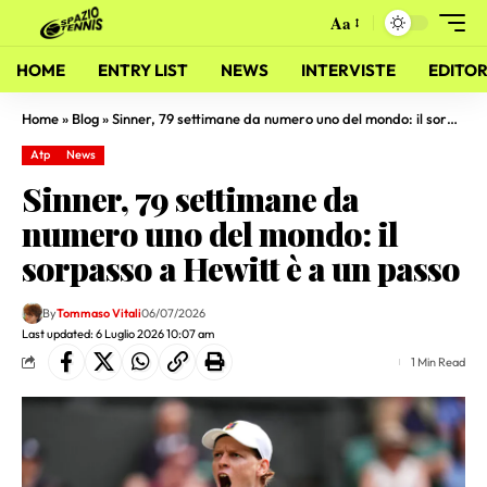
Aa
HOME
ENTRY LIST
NEWS
INTERVISTE
EDITOR
Home
»
Blog
»
Sinner, 79 settimane da numero uno del mondo: il sorpasso a Hewitt è a un passo
Atp
News
Sinner, 79 settimane da
numero uno del mondo: il
sorpasso a Hewitt è a un passo
By
Tommaso Vitali
06/07/2026
Last updated: 6 Luglio 2026 10:07 am
1 Min Read