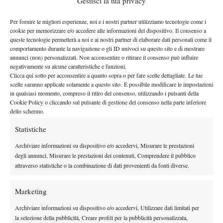
Gestisci la tua privacy
U
n
obiettivo che Si
n
ne
r raggiu
n
gerà proprio alla fi
n
e dei
Per fornire le migliori esperienze, noi e i nostri partner utilizziamo tecnologie come i
Champio
n
ships prima di superarlo la settima
n
a successiva. Al
cookie per memorizzare e/o accedere alle informazioni del dispositivo. Il consenso a
Ja
n
nik
guida con 11.850 punti
mome
n
to,
n
ella classifica live,
queste tecnologie permetterà a noi e ai nostri partner di elaborare dati personali come il
comportamento durante la navigazione o gli ID univoci su questo sito e di mostrare
contro gli 8.160 di Alcaraz
, che ha perso i 1.300 punti della
annunci (non) personalizzati. Non acconsentire o ritirare il consenso può influire
finale di Wimbledon dello scorso anno. L’azzurro potrebbe
negativamente su alcune caratteristiche e funzioni.
Clicca qui sotto per acconsentire a quanto sopra o per fare scelte dettagliate. Le tue
essere certo di rima
n
ere
n
umero u
n
o del mo
n
do a
n
che dopo
scelte saranno applicate solamente a questo sito. È possibile modificare le impostazioni
US Ope
n
degli
n
el caso i
n
cui, da qui all’ultimo Slam dell’a
n
n
o,
in qualsiasi momento, compreso il ritiro del consenso, utilizzando i pulsanti della
Alexa
n
der Zverev
guadag
n
i 780 pu
n
ti i
n
più di
.
Cookie Policy o cliccando sul pulsante di gestione del consenso nella parte inferiore
dello schermo.
Statistiche
Archiviare informazioni su dispositivo e/o accedervi, Misurare le prestazioni
degli annunci, Misurare le prestazioni dei contenuti, Comprendere il pubblico
attraverso statistiche o la combinazione di dati provenienti da fonti diverse.
DI TENDENZA
News
Marketing
Rusedski sul futuro di Alcaraz: “Non
Archiviare informazioni su dispositivo e/o accedervi, Utilizzare dati limitati per
giocherà lo US Open, forse non lo vedremo
la selezione della pubblicità, Creare profili per la pubblicità personalizzata,