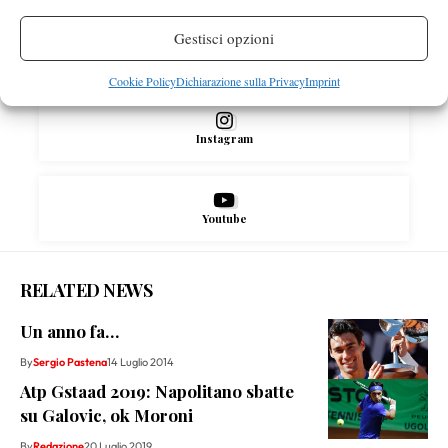
Gestisci opzioni
X
Cookie Policy
Dichiarazione sulla Privacy
Imprint
Instagram
Youtube
RELATED NEWS
Un anno fa…
By
Sergio Pastena
14 Luglio 2014
Atp Gstaad 2019: Napolitano sbatte
su Galovic, ok Moroni
By
Redazione
20 Luglio 2019