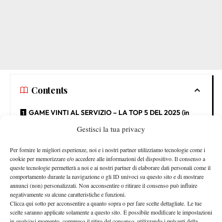
Contents
GAME VINTI AL SERVIZIO – LA TOP 5 DEL 2025 (in
termini percentuali)
Gestisci la tua privacy
GAME VINTI IN RISPOSTA – LA TOP 5 DEL 2025 (in
Per fornire le migliori esperienze, noi e i nostri partner utilizziamo tecnologie come i
termini percentuali)
cookie per memorizzare e/o accedere alle informazioni del dispositivo. Il consenso a
queste tecnologie permetterà a noi e ai nostri partner di elaborare dati personali come il
GAME VINTI AL SERVIZIO – LA TOP 5 DEL 2025
comportamento durante la navigazione o gli ID univoci su questo sito e di mostrare
(in termini percentuali)
annunci (non) personalizzati. Non acconsentire o ritirare il consenso può influire
negativamente su alcune caratteristiche e funzioni.
Clicca qui sotto per acconsentire a quanto sopra o per fare scelte dettagliate. Le tue
Jannik Sinner 92,00%
scelte saranno applicate solamente a questo sito. È possibile modificare le impostazioni
Taylor Fritz 89,18%
in qualsiasi momento, compreso il ritiro del consenso, utilizzando i pulsanti della