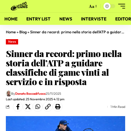
Aa
HOME
ENTRY LIST
NEWS
INTERVISTE
EDITOR
Home
»
Blog
»
Sinner da record: primo nella storia dell’ATP a guidare classifiche di game vinti al servizio e in risposta
News
Sinner da record: primo nella
storia dell’ATP a guidare
classifiche di game vinti al
servizio e in risposta
By
Donato Boccadifuoco
25/11/2025
Last updated: 25 Novembre 2025 4:12 pm
1 Min Read