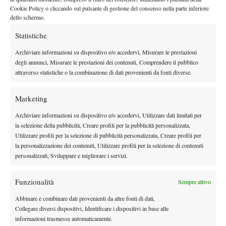
Giovanni Mpetshi Perricard 88,97%
Cookie Policy o cliccando sul pulsante di gestione del consenso nella parte inferiore
dello schermo.
Novak Djokovic 88,67%
Reilly Opelka 88,50%
Statistiche
GAME VINTI IN RISPOSTA – LA TOP 5 DEL 2025
Archiviare informazioni su dispositivo e/o accedervi, Misurare le prestazioni
(in termini percentuali)
degli annunci, Misurare le prestazioni dei contenuti, Comprendere il pubblico
attraverso statistiche o la combinazione di dati provenienti da fonti diverse.
Jannik Sinner 32,63%
Carlos Alcaraz 31,88%
Marketing
Alex de Minaur 28,80%
Archiviare informazioni su dispositivo e/o accedervi, Utilizzare dati limitati per
Francisco Cerundolo 28,67%
la selezione della pubblicità, Creare profili per la pubblicità personalizzata,
Sebastian Baez 28,54%
Utilizzare profili per la selezione di pubblicità personalizzata, Creare profili per
la personalizzazione dei contenuti, Utilizzare profili per la selezione di contenuti
personalizzati, Sviluppare e migliorare i servizi.
Funzionalità
Sempre attivo
Abbinare e combinare dati provenienti da altre fonti di dati,
DI TENDENZA
Collegare diversi dispositivi, Identificare i dispositivi in base alle
informazioni trasmesse automaticamente.
Atp
News