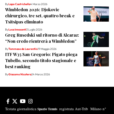
By
Lapo Castrichella
4 Marzo 2026
Wimbledon 2026: Djokovic
chirurgico, tre set, quattro break e
Tsitsipas eliminato
By
Luca Innocenti
3 Luglio 2026
Greg Rusedski sul ritorno di Alcaraz:
“Non credo rientrerà a Wimbledon”
By
Tommaso de Laurentiis
19 Maggio 2026
ITF W35 San Gregorio: Pigato piega
Tubello, secondo titolo stagionale e
best ranking
By
Giacomo Nicotera
24 Marzo 2026
Testata giornalistica
registrata Aut-Trib Milano n°
Spazio Tennis