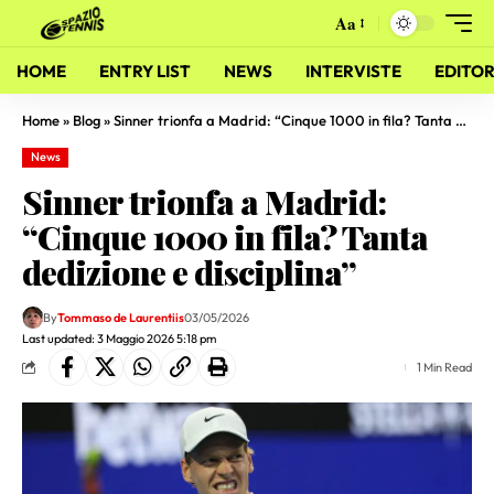
Aa
HOME
ENTRY LIST
NEWS
INTERVISTE
EDITOR
Home
»
Blog
»
Sinner trionfa a Madrid: “Cinque 1000 in fila? Tanta dedizione e disciplina”
News
Sinner trionfa a Madrid:
“Cinque 1000 in fila? Tanta
dedizione e disciplina”
By
Tommaso de Laurentiis
03/05/2026
Last updated: 3 Maggio 2026 5:18 pm
1 Min Read