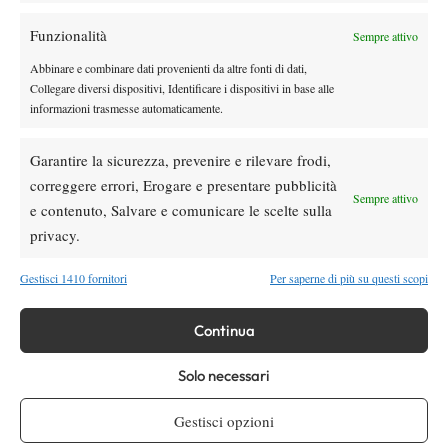
Wilson celebra Federer: ecco la RF 01 Pro
Funzionalità
Sempre attivo
Hall of Fame 2026
Abbinare e combinare dati provenienti da altre fonti di dati,
Collegare diversi dispositivi, Identificare i dispositivi in base alle
News
informazioni trasmesse automaticamente.
Marco Panichi: “Sinner e Djokovic? Due
ragazzi normalissimi, ossessionati dal
Garantire la sicurezza, prevenire e rilevare frodi,
tennis”
correggere errori, Erogare e presentare pubblicità
Sempre attivo
e contenuto, Salvare e comunicare le scelte sulla
SOCIAL
privacy.
Gestisci 1410 fornitori
Per saperne di più su questi scopi
Facebook
Continua
X
Solo necessari
Gestisci opzioni
Instagram