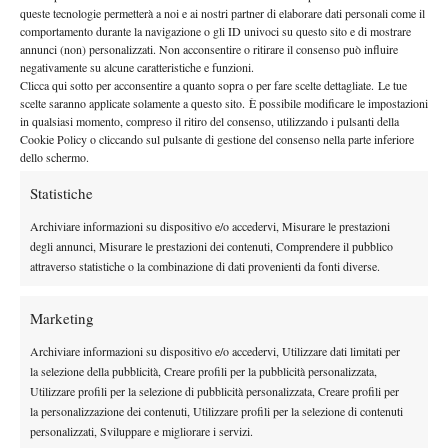
queste tecnologie permetterà a noi e ai nostri partner di elaborare dati personali come il
comportamento durante la navigazione o gli ID univoci su questo sito e di mostrare
annunci (non) personalizzati. Non acconsentire o ritirare il consenso può influire
negativamente su alcune caratteristiche e funzioni.
Clicca qui sotto per acconsentire a quanto sopra o per fare scelte dettagliate. Le tue
scelte saranno applicate solamente a questo sito. È possibile modificare le impostazioni
in qualsiasi momento, compreso il ritiro del consenso, utilizzando i pulsanti della
Cookie Policy o cliccando sul pulsante di gestione del consenso nella parte inferiore
dello schermo.
Statistiche
DI TENDENZA
Archiviare informazioni su dispositivo e/o accedervi, Misurare le prestazioni
Atp
News
degli annunci, Misurare le prestazioni dei contenuti, Comprendere il pubblico
Masters 1000 Montreal 2026: Tien più forte
attraverso statistiche o la combinazione di dati provenienti da fonti diverse.
dei crampi, supera Paul e vola agli ottavi
(VIDEO)
Marketing
News
Archiviare informazioni su dispositivo e/o accedervi, Utilizzare dati limitati per
Grant si racconta: “Wimbledon è stato il
la selezione della pubblicità, Creare profili per la pubblicità personalizzata,
torneo delle prime volte. Ora cerco di
Utilizzare profili per la selezione di pubblicità personalizzata, Creare profili per
avvicinarmi alla Top 100”
la personalizzazione dei contenuti, Utilizzare profili per la selezione di contenuti
personalizzati, Sviluppare e migliorare i servizi.
News