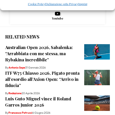
Cookie Policy
Dichiarazione sulla Privacy
Imprint
Youtube
RELATED NEWS
Australian Open 2026, Sabalenka:
“Arrabbiata con me stessa, ma
Rybakina incredibile”
By
Antonio Sepe
31 Gennaio 2026
ITF W75 Chiasso 2026, Pigato pronta
all’esordio all’Axion Open: “Arrivo in
fiducia”
By
Redazione
20 Aprile 2026
Luis Guto Miguel vince il Roland
Garros Junior 2026
By
Francesco Petrucci
6 Giugno 2026