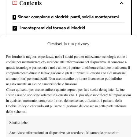
Contents
Sinner campione a Madrid: punti, soldi e montepremi
Il montepremi del torneo di Madrid
Sinner campione a Madrid: punti, soldi e
Gestisci la tua privacy
montepremi
Per fornire le migliori esperienze, noi e i nostri partner utilizziamo tecnologie come i
Grazie al trionfo nella Caja Magica, Sinner ha incassato una cifra
cookie per memorizzare e/o accedere alle informazioni del dispositivo. Il consenso a
queste tecnologie permetterà a noi e ai nostri partner di elaborare dati personali come il
significativa pari a 1.007.615 euro. Si è inoltre messo in tasca
comportamento durante la navigazione o gli ID univoci su questo sito e di mostrare
1.000 punti che gli consentono di allungare in classifica ATP su
annunci (non) personalizzati. Non acconsentire o ritirare il consenso può influire
negativamente su alcune caratteristiche e funzioni.
Carlos Alcaraz, con una forbice destinata ad allargarsi tra
Clicca qui sotto per acconsentire a quanto sopra o per fare scelte dettagliate. Le tue
Internazionali d’Italia e Roland Garros.
scelte saranno applicate solamente a questo sito. È possibile modificare le impostazioni
Il montepremi del torneo di Madrid
in qualsiasi momento, compreso il ritiro del consenso, utilizzando i pulsanti della
Cookie Policy o cliccando sul pulsante di gestione del consenso nella parte inferiore
dello schermo.
PRIMO TURNO –
€ 21.285 (0 punti)
SECONDO TURNO –
€ 31.585 (30 punti)
Statistiche
TERZO TURNO –
€ 54.110 (50 punti)
Archiviare informazioni su dispositivo e/o accedervi, Misurare le prestazioni
OTTAVI DI FINALE –
€ 92.470 (100 punti)