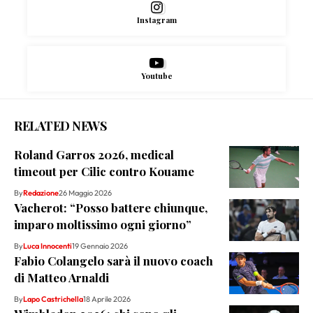
Instagram
Youtube
RELATED NEWS
Roland Garros 2026, medical
timeout per Cilic contro Kouame
By
Redazione
26 Maggio 2026
Vacherot: “Posso battere chiunque,
imparo moltissimo ogni giorno”
By
Luca Innocenti
19 Gennaio 2026
Fabio Colangelo sarà il nuovo coach
di Matteo Arnaldi
By
Lapo Castrichella
18 Aprile 2026