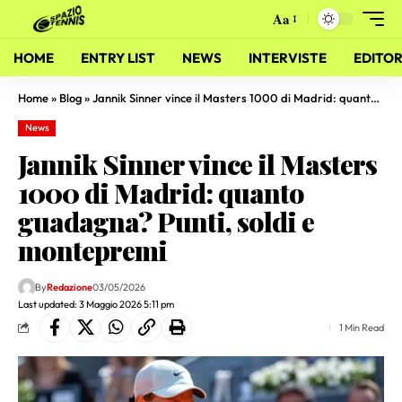
Aa
HOME
ENTRY LIST
NEWS
INTERVISTE
EDITOR
Home
»
Blog
»
Jannik Sinner vince il Masters 1000 di Madrid: quanto guadagna? Punti, soldi e montepremi
News
Jannik Sinner vince il Masters
1000 di Madrid: quanto
guadagna? Punti, soldi e
montepremi
By
Redazione
03/05/2026
Last updated: 3 Maggio 2026 5:11 pm
1 Min Read