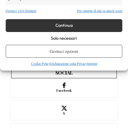
Atp
News
Gestisci 1410 fornitori
Per saperne di più su questi scopi
Masters 1000 Montreal 2026: medical time
out per Shang contro Darderi
Continua
Solo necessari
News
Wta
WTA 1000 Toronto 2026: pioggia pesante,
Gestisci opzioni
gioco sospeso
Cookie Policy
Dichiarazione sulla Privacy
Imprint
SOCIAL
Facebook
X