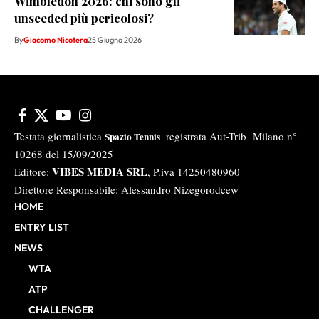
Wimbledon 2026: chi sono gli
unseeded più pericolosi?
By
Giacomo Nicotera
25 Giugno 2026
Testata giornalistica
registrata Aut-Trib Milano n°
Spazio Tennis
10268 del 15/09/2025
VIBES MEDIA SRL
Editore:
, P.iva 14250480960
Direttore Responsabile: Alessandro Nizegorodcew
HOME
ENTRY LIST
NEWS
WTA
ATP
CHALLENGER