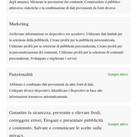
degli annunci, Misurare le prestazioni dei contenuti, Comprendere il pubblico
QUARTI DI FINALE –
€ 169.375 (200 punti)
attraverso statistiche o la combinazione di dati provenienti da fonti diverse.
SEMIFINALE –
€ 297.550 (400 punti)
FINALE –
€ 535.585 (650 punti)
Marketing
VINCITORE –
€ 1.007.615 (1000 punti)
Archiviare informazioni su dispositivo e/o accedervi, Utilizzare dati limitati per
la selezione della pubblicità, Creare profili per la pubblicità personalizzata,
Utilizzare profili per la selezione di pubblicità personalizzata, Creare profili per
la personalizzazione dei contenuti, Utilizzare profili per la selezione di contenuti
personalizzati, Sviluppare e migliorare i servizi.
DI TENDENZA
Funzionalità
Sempre attivo
Atp
News
Abbinare e combinare dati provenienti da altre fonti di dati,
Collegare diversi dispositivi, Identificare i dispositivi in base alle
Masters 1000 Montreal 2026: programma,
informazioni trasmesse automaticamente.
orario e ordine di gioco venerdì 7 agosto.
Arnaldi apre sul Centrale
Garantire la sicurezza, prevenire e rilevare frodi,
Atp
News
correggere errori, Erogare e presentare pubblicità
Masters 1000 Montreal 2026: Darderi
Sempre attivo
e contenuto, Salvare e comunicare le scelte sulla
rimonta Shang e vola agli ottavi
privacy.