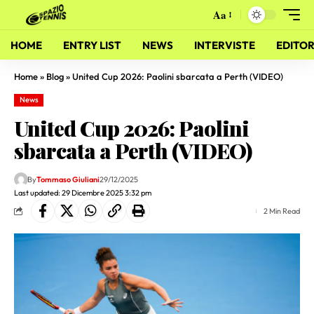
Aa
HOME
ENTRY LIST
NEWS
INTERVISTE
EDITOR
Home
»
Blog
»
United Cup 2026: Paolini sbarcata a Perth (VIDEO)
News
United Cup 2026: Paolini
sbarcata a Perth (VIDEO)
By
Tommaso Giuliani
29/12/2025
Last updated: 29 Dicembre 2025 3:32 pm
2 Min Read