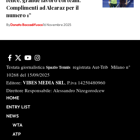
felice, grande lavoro col team.
Complimenti ad Alcaraz per il
numero 1”
By
Donato Boccadifuoco
16 Novembre 2025
Testata giornalistica
registrata Aut-Trib Milano n°
Spazio Tennis
10268 del 15/09/2025
VIBES MEDIA SRL
Editore:
, P.iva 14250480960
Direttore Responsabile: Alessandro Nizegorodcew
HOME
ENTRY LIST
NEWS
WTA
ATP