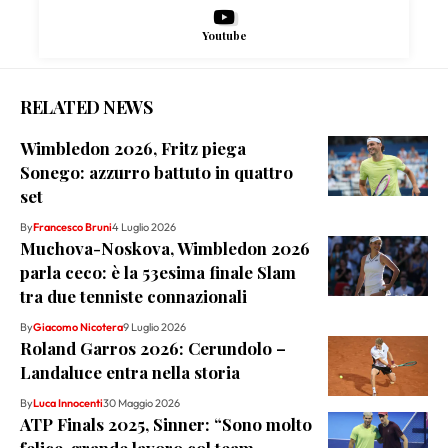
Youtube
RELATED NEWS
Wimbledon 2026, Fritz piega
Sonego: azzurro battuto in quattro
set
By
Francesco Bruni
4 Luglio 2026
Muchova-Noskova, Wimbledon 2026
parla ceco: è la 53esima finale Slam
tra due tenniste connazionali
By
Giacomo Nicotera
9 Luglio 2026
Roland Garros 2026: Cerundolo –
Landaluce entra nella storia
By
Luca Innocenti
30 Maggio 2026
ATP Finals 2025, Sinner: “Sono molto