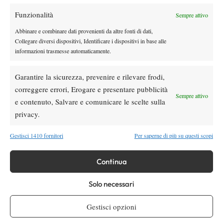
Australian Open
dell’
in programma dal 18 gennaio.
Funzionalità
Sempre attivo
Abbinare e combinare dati provenienti da altre fonti di dati,
Collegare diversi dispositivi, Identificare i dispositivi in base alle
informazioni trasmesse automaticamente.
Garantire la sicurezza, prevenire e rilevare frodi,
DI TENDENZA
correggere errori, Erogare e presentare pubblicità
Sempre attivo
Atp
News
e contenuto, Salvare e comunicare le scelte sulla
Masters 1000 Montreal 2026: programma,
privacy.
orari e ordine di gioco di martedì 4 agosto
con Cobolli in campo
Gestisci 1410 fornitori
Per saperne di più su questi scopi
Atp
News
Continua
Masters 1000 Montreal 2026, Berrettini si
arrende a Navone all’esordio
Solo necessari
News
US Open
Gestisci opzioni
US Open 2026, doppio misto: entry list