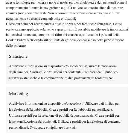
Gruppo C a Perth
L’Italia si trova nel
insieme a:
queste tecnologie permetterà a noi e ai nostri partner di elaborare dati personali come il
comportamento durante la navigazione o gli ID univoci su questo sito e di mostrare
Svizzera
Stan Wawrinka
Belinda Bencic
con
e
, due
annunci (non) personalizzati. Non acconsentire o ritirare il consenso può influire
giocatori di grande esperienza
negativamente su alcune caratteristiche e funzioni.
Clicca qui sotto per acconsentire a quanto sopra o per fare scelte dettagliate. Le tue
Francia
Arthur Rinderknech
Loïs Boisson
guidata da
e
.
scelte saranno applicate solamente a questo sito. È possibile modificare le impostazioni
in qualsiasi momento, compreso il ritiro del consenso, utilizzando i pulsanti della
UNITED CUP, IL FORMAT
Cookie Policy o cliccando sul pulsante di gestione del consenso nella parte inferiore
dello schermo.
misto e
La United Cup si distingue per il suo format
Statistiche
spettacolare
, che combina ATP e WTA in un’unica
competizione a squadre:
Archiviare informazioni su dispositivo e/o accedervi, Misurare le prestazioni
Fase a gironi
sei gruppi da tre
degli annunci, Misurare le prestazioni dei contenuti, Comprendere il pubblico
: 18 nazioni divise in
, con
attraverso statistiche o la combinazione di dati provenienti da fonti diverse.
round-robin a Perth e Sydney;
Accesso alla fase finale
: le sei vincitrici dei gironi più le due
Marketing
migliori seconde
quarti di finale.
avanzano ai
Archiviare informazioni su dispositivo e/o accedervi, Utilizzare dati limitati per
Knockout
finale a sede unica in
: Dopo i quarti ci semifinali e
la selezione della pubblicità, Creare profili per la pubblicità personalizzata,
programma a Sydney l’11 gennaio
.
Utilizzare profili per la selezione di pubblicità personalizzata, Creare profili per
la personalizzazione dei contenuti, Utilizzare profili per la selezione di contenuti
La United Cup permette ai giocatori di guadagnare punti nei
personalizzati, Sviluppare e migliorare i servizi.
rispettivi ranking e serve da perfetta preparazione in vista