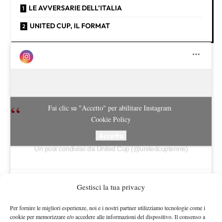
LE AVVERSARIE DELL’ITALIA
UNITED CUP, IL FORMAT
Fai clic su "Accetto" per abilitare Instagram
Cookie Policy
Accetto
Un post condiviso da United Cup (@unitedcuptennis)
Gestisci la tua privacy
LE AVVERSARIE DELL’ITALIA
Per fornire le migliori esperienze, noi e i nostri partner utilizziamo tecnologie come i
cookie per memorizzare e/o accedere alle informazioni del dispositivo. Il consenso a