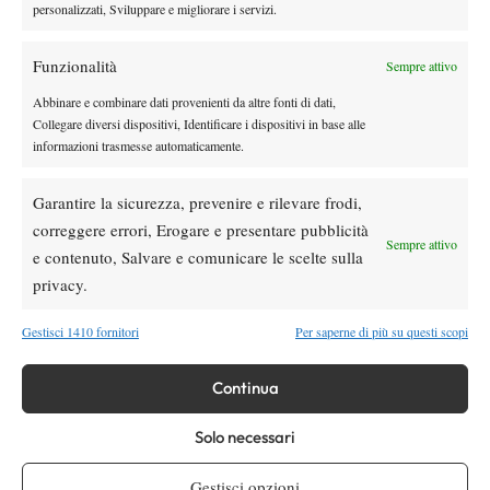
personalizzati, Sviluppare e migliorare i servizi.
Atp
News
Masters 1000 Montreal 2026: programma,
Funzionalità
Sempre attivo
orari e ordine di gioco di martedì 4 agosto
con Cobolli in campo
Abbinare e combinare dati provenienti da altre fonti di dati,
Collegare diversi dispositivi, Identificare i dispositivi in base alle
Atp
News
informazioni trasmesse automaticamente.
Masters 1000 Montreal 2026, Berrettini si
arrende a Navone all’esordio
Garantire la sicurezza, prevenire e rilevare frodi,
correggere errori, Erogare e presentare pubblicità
Sempre attivo
e contenuto, Salvare e comunicare le scelte sulla
SOCIAL
privacy.
Gestisci 1410 fornitori
Per saperne di più su questi scopi
Facebook
Continua
X
Solo necessari
Gestisci opzioni