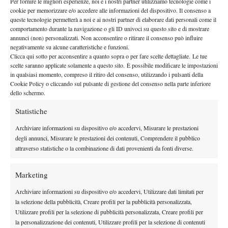
Per fornire le migliori esperienze, noi e i nostri partner utilizziamo tecnologie come i
per poi recuperare il break. È stato decisivo l’ottavo gioco in cui
cookie per memorizzare e/o accedere alle informazioni del dispositivo. Il consenso a
Rublev ha messo a segno un ulteriore e decisivo break. Il
queste tecnologie permetterà a noi e ai nostri partner di elaborare dati personali come il
secondo set, invece, è iniziato con un 2-0 per il romano, poi
comportamento durante la navigazione o gli ID univoci su questo sito e di mostrare
annunci (non) personalizzati. Non acconsentire o ritirare il consenso può influire
rimontato da 6 giochi consecutivi di Rublev.
negativamente su alcune caratteristiche e funzioni.
Clicca qui sotto per acconsentire a quanto sopra o per fare scelte dettagliate. Le tue
scelte saranno applicate solamente a questo sito. È possibile modificare le impostazioni
in qualsiasi momento, compreso il ritiro del consenso, utilizzando i pulsanti della
Cookie Policy o cliccando sul pulsante di gestione del consenso nella parte inferiore
dello schermo.
Statistiche
DI TENDENZA
Archiviare informazioni su dispositivo e/o accedervi, Misurare le prestazioni
Atp
News
degli annunci, Misurare le prestazioni dei contenuti, Comprendere il pubblico
Auger-Aliassime: “Bisogna rendere i
attraverso statistiche o la combinazione di dati provenienti da fonti diverse.
Masters 1000 più sostenibili per tutti”
Marketing
Atp
News
Archiviare informazioni su dispositivo e/o accedervi, Utilizzare dati limitati per
Monfils sfida il tempo: a quasi 40 anni entra
la selezione della pubblicità, Creare profili per la pubblicità personalizzata,
nella storia dell’Open del Canada
Utilizzare profili per la selezione di pubblicità personalizzata, Creare profili per
la personalizzazione dei contenuti, Utilizzare profili per la selezione di contenuti