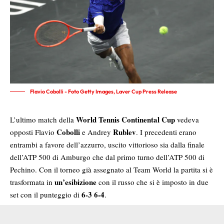
Flavio Cobolli - Foto Getty Images, Laver Cup Press Release
World Tennis Continental Cup
L’ultimo match della
vedeva
Cobolli
Rublev
opposti Flavio
e Andrey
. I precedenti erano
entrambi a favore dell’azzurro, uscito vittorioso sia dalla finale
dell’ATP 500 di Amburgo che dal primo turno dell’ATP 500 di
Pechino. Con il torneo già assegnato al Team World la partita si è
un’esibizione
trasformata in
con il russo che si è imposto in due
6-3 6-4
set con il punteggio di
.