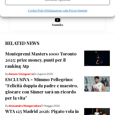
Instagram
Cookie Policy
Dichiarazione sulla Privacy
Imprint
Youtube
RELATED NEWS
Montepremi Masters 1000 Toronto
2025: prize money, punti per il
ranking Atp
By
Alessio Vinciguerra
24 Agosto 2025
ESCLUSIVA – Mimmo Pellegrino:
“Felicità doppia da padre e maestro,
giocare con Sinner sarà un ricordo
per la vita”
By
Alessandro Nizegorodcew
11 Maggio 2026
WTA 125 Madrid 2026: Pigato vola in