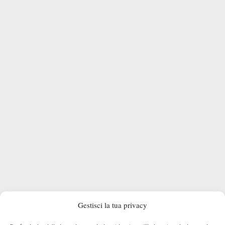
Gestisci la tua privacy
Nel primo set Cobolli ha ceduto il servizio a 0 nel quarto gioco,