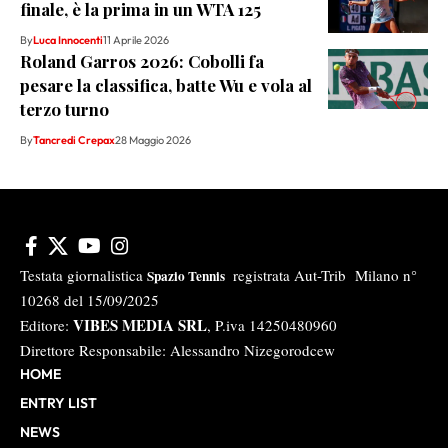
finale, è la prima in un WTA 125
By
Luca Innocenti
11 Aprile 2026
Roland Garros 2026: Cobolli fa
pesare la classifica, batte Wu e vola al
terzo turno
By
Tancredi Crepax
28 Maggio 2026
Testata giornalistica
registrata Aut-Trib Milano n°
Spazio Tennis
10268 del 15/09/2025
VIBES MEDIA SRL
Editore:
, P.iva 14250480960
Direttore Responsabile: Alessandro Nizegorodcew
HOME
ENTRY LIST
NEWS