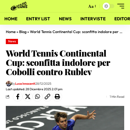
Aa
HOME
ENTRY LIST
NEWS
INTERVISTE
EDITOR
Home
»
Blog
»
World Tennis Continental Cup: sconfitta indolore per Cobolli contro Rublev
News
World Tennis Continental
Cup: sconfitta indolore per
Cobolli contro Rublev
By
Luca Innocenti
28/12/2025
Last updated: 28 Dicembre 2025 2:01 pm
1 Min Read