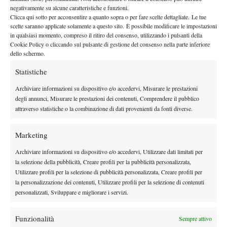
vincitrice dell’edizione 2021 del torneo.
negativamente su alcune caratteristiche e funzioni.
YASTREMSKA-KESSLER LA FINALE A
Clicca qui sotto per acconsentire a quanto sopra o per fare scelte dettagliate. Le tue
scelte saranno applicate solamente a questo sito. È possibile modificare le impostazioni
NOTTINGHAM
in qualsiasi momento, compreso il ritiro del consenso, utilizzando i pulsanti della
Cookie Policy o cliccando sul pulsante di gestione del consenso nella parte inferiore
A Nottingham saranno Dayana Yastremska e McCartney
dello schermo.
Kessler
a contendersi il trofe
o nella giornata di domenica.
Statistiche
L’ucraina si è imposta per 6-4 6-4 su Magda Linette e proverà ora
a interrompere una striscia di tre ko consecutivi in finale a livello
Archiviare informazioni su dispositivo e/o accedervi, Misurare le prestazioni
degli annunci, Misurare le prestazioni dei contenuti, Comprendere il pubblico
WTA. Dopo aver iniziato la sua carriera con i titoli conquistati a
attraverso statistiche o la combinazione di dati provenienti da fonti diverse.
Hong Kong, Hua Hin e Strasburgo, la tennista di Odessa ha
infatti mancato l’appuntamento con la vittoria ad Adelaide, Lione
Marketing
e quest’anno a Linz.
Kessler
alla
Sui prati inglesi prosegue anche l’ascesa della
, che è
Archiviare informazioni su dispositivo e/o accedervi, Utilizzare dati limitati per
la selezione della pubblicità, Creare profili per la pubblicità personalizzata,
sua quarta finale negli ultimi dieci mesi sul circuito
, la prima su
Utilizzare profili per la selezione di pubblicità personalizzata, Creare profili per
una superficie diversa dal cemento all’aperto. La classe 1999
la personalizzazione dei contenuti, Utilizzare profili per la selezione di contenuti
statunitense ha battuto 6-4 6-2 Rebecca Sramkova in un match
personalizzati, Sviluppare e migliorare i servizi.
iniziato con qualche ora di ritardo causa pioggia.
Funzionalità
Sempre attivo