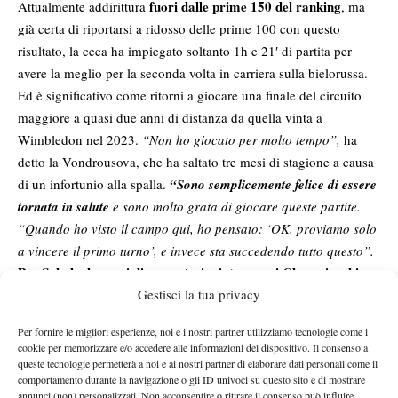
fuori dalle prime 150 del ranking
Attualmente addirittura
, ma
già certa di riportarsi a ridosso delle prime 100 con questo
risultato, la ceca ha impiegato soltanto 1h e 21′ di partita per
avere la meglio per la seconda volta in carriera sulla bielorussa.
Ed è significativo come ritorni a giocare una finale del circuito
maggiore a quasi due anni di distanza da quella vinta a
Wimbledon nel 2023.
“Non ho giocato per molto tempo”,
ha
detto la Vondrousova, che ha saltato tre mesi di stagione a causa
di un infortunio alla spalla.
“Sono semplicemente felice di essere
tornata in salute
e sono molto grata di giocare queste partite.
“Quando ho visto il campo qui, ho pensato: ‘OK, proviamo solo
a vincere il primo turno’, e invece sta succedendo tutto questo”.
Per Sabalenka ogni discorso è rinviato ora ai Championships
,
Gestisci la tua privacy
torneo che lo scorso anno fu costretta a saltare per infortunio e
unico Slam in cui non ha ancora mai giocato la finale. Il titolo
Per fornire le migliori esperienze, noi e i nostri partner utilizziamo tecnologie come i
vedrà Vondrousova invece sfidarsi a sorpresa Xinyu Wang, anche
cookie per memorizzare e/o accedere alle informazioni del dispositivo. Il consenso a
lei uscita vincitrice da una semi abbastanza a senso unico chiusa
queste tecnologie permetterà a noi e ai nostri partner di elaborare dati personali come il
comportamento durante la navigazione o gli ID univoci su questo sito e di mostrare
con lo score di 6-4 6-1. Nulla da fare per Liudmila Samsonova,
annunci (non) personalizzati. Non acconsentire o ritirare il consenso può influire