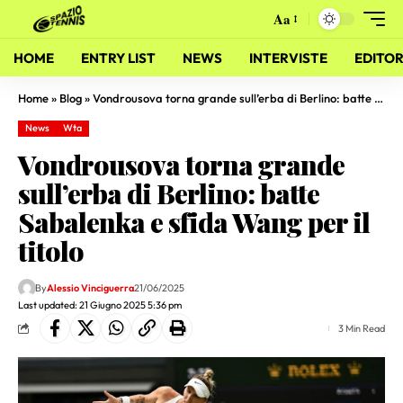
Aa
HOME
ENTRY LIST
NEWS
INTERVISTE
EDITOR
Home
»
Blog
»
Vondrousova torna grande sull’erba di Berlino: batte Sabalenka e sfida Wang per il titolo
News
Wta
Vondrousova torna grande
sull’erba di Berlino: batte
Sabalenka e sfida Wang per il
titolo
By
Alessio Vinciguerra
21/06/2025
Last updated: 21 Giugno 2025 5:36 pm
3 Min Read