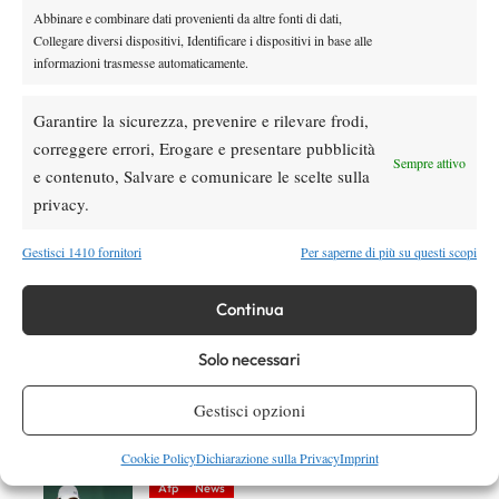
Abbinare e combinare dati provenienti da altre fonti di dati,
Collegare diversi dispositivi, Identificare i dispositivi in base alle
informazioni trasmesse automaticamente.
DI TENDENZA
Garantire la sicurezza, prevenire e rilevare frodi,
News
correggere errori, Erogare e presentare pubblicità
Sempre attivo
Dalle porte dell’eliminazione alla gloria:
e contenuto, Salvare e comunicare le scelte sulla
Norrie scrive la sua favola a Montreal,
privacy.
rimonta folle su de Minaur
Gestisci 1410 fornitori
Per saperne di più su questi scopi
News
Wta
Paolini salta il WTA 1000 di Cincinnati, non
Continua
difenderà la finale del 2025
Solo necessari
Atp
News
Masters 1000 Montreal 2026: programma,
Gestisci opzioni
orario e ordine di gioco venerdì 7 agosto.
Arnaldi apre sul Centrale
Cookie Policy
Dichiarazione sulla Privacy
Imprint
Atp
News