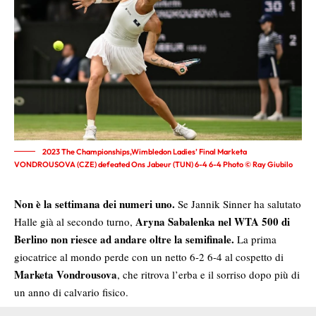
2023 The Championships,Wimbledon Ladies’ Final Marketa
VONDROUSOVA (CZE) defeated Ons Jabeur (TUN) 6-4 6-4 Photo © Ray Giubilo
Non è la settimana dei numeri uno.
Se Jannik Sinner ha salutato
Aryna Sabalenka nel WTA 500 di
Halle già al secondo turno,
Berlino non riesce ad andare oltre la semifinale.
La prima
giocatrice al mondo perde con un netto 6-2 6-4 al cospetto di
Marketa Vondrousova
, che ritrova l’erba e il sorriso dopo più di
un anno di calvario fisico.