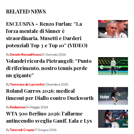
RELATED NEWS
ESCLUSIVA – Renzo Furlan: “La
forza mentale di Sinner è
straordinaria. Musetti e Darderi
potenziali Top 3 e Top 10” (VIDEO)
By
Donato Boccadifuoco
24 Gennaio 2026
Volandri ricorda Pietrangeli: “Punto
di riferimento, nostro tennis perde
un gigante”
By
Tommaso de Laurentiis
1 Dicembre 2025
Roland Garros 2026: medical
timeout per Diallo contro Duckworth
By
Redazione
24 Maggio 2026
WTA 500 Berlino 2026: l’allarme
antincendio sveglia Gauff, Eala e Lys
By
Tancredi Crepax
17 Giugno 2026