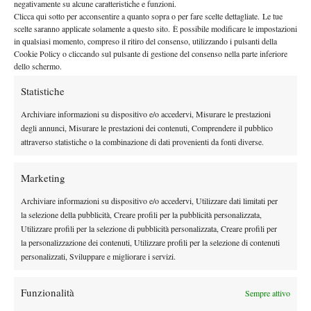
negativamente su alcune caratteristiche e funzioni.
48 MARIE BOUZKOVA (CZE) 46
Clicca qui sotto per acconsentire a quanto sopra o per fare scelte dettagliate. Le tue
49 ANNA KALINSKAYA 47
scelte saranno applicate solamente a questo sito. È possibile modificare le impostazioni
50 HAILEY BAPTISTE (USA) 48
in qualsiasi momento, compreso il ritiro del consenso, utilizzando i pulsanti della
Cookie Policy o cliccando sul pulsante di gestione del consenso nella parte inferiore
51 NAOMI OSAKA (JPN) 49
dello schermo.
52 JESSICA BOUZAS MANEIRO (ESP) 50
Statistiche
53 LIN ZHU(CHN) PR50
54 JAQUELINE CRISTIAN (ROU) 51
Archiviare informazioni su dispositivo e/o accedervi, Misurare le prestazioni
55 DONNA VEKIC (CRO) 52
degli annunci, Misurare le prestazioni dei contenuti, Comprendere il pubblico
attraverso statistiche o la combinazione di dati provenienti da fonti diverse.
56 ELINA AVANESYAN (ARM) 53
57 LAURA SIEGEMUND (GER) 54
Marketing
58 EVA LYS (GER) 55
59 ALEXANDRA EALA (PHI) 56
Archiviare informazioni su dispositivo e/o accedervi, Utilizzare dati limitati per
60 ELENA-GABRIELA RUSE (ROU) 57
la selezione della pubblicità, Creare profili per la pubblicità personalizzata,
Utilizzare profili per la selezione di pubblicità personalizzata, Creare profili per
61 CAROLINE DOLEHIDE (USA) 58
la personalizzazione dei contenuti, Utilizzare profili per la selezione di contenuti
62 ALYCIA PARKS (USA) 59
personalizzati, Sviluppare e migliorare i servizi.
63 POLINA KUDERMETOVA 60
64 SUZAN LAMENS (NED) 61
Funzionalità
Sempre attivo
65 CAMILA OSORIO (COL) 62