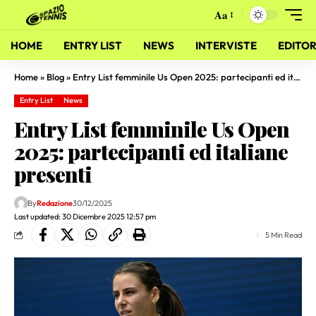
Aa
HOME
ENTRY LIST
NEWS
INTERVISTE
EDITOR
Home
»
Blog
»
Entry List femminile Us Open 2025: partecipanti ed italiane presenti
Entry List
News
Entry List femminile Us Open
2025: partecipanti ed italiane
presenti
By
Redazione
30/12/2025
Last updated: 30 Dicembre 2025 12:57 pm
5 Min Read