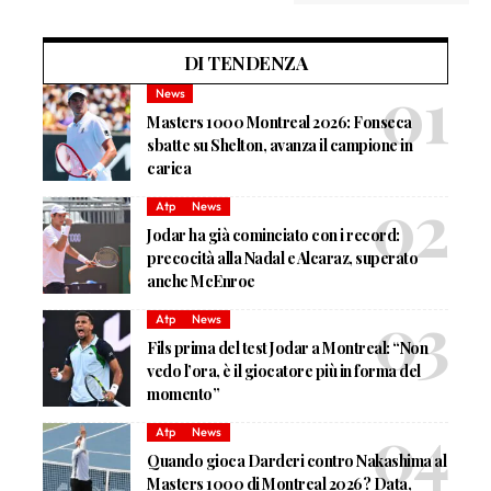
DI TENDENZA
News
Masters 1000 Montreal 2026: Fonseca
sbatte su Shelton, avanza il campione in
carica
Atp
News
Jodar ha già cominciato con i record:
precocità alla Nadal e Alcaraz, superato
anche McEnroe
Atp
News
Fils prima del test Jodar a Montreal: “Non
vedo l’ora, è il giocatore più in forma del
momento”
Atp
News
Quando gioca Darderi contro Nakashima al
Masters 1000 di Montreal 2026? Data,