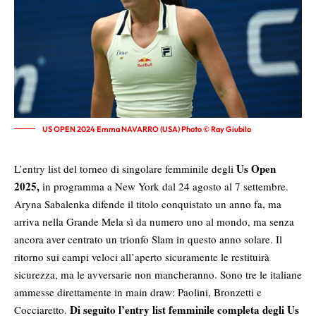
US OPEN 2024 Emma NAVARRO (USA) Photo © Ray Giubilo
Us Open
L’entry list del torneo di singolare femminile degli
2025
,
in programma a New York dal 24 agosto al 7 settembre.
Aryna Sabalenka difende il titolo conquistato un anno fa, ma
arriva nella Grande Mela sì da numero uno al mondo, ma senza
ancora aver centrato un trionfo Slam in questo anno solare. Il
ritorno sui campi veloci all’aperto sicuramente le restituirà
sicurezza, ma le avversarie non mancheranno. Sono tre le italiane
ammesse direttamente in main draw: Paolini, Bronzetti e
Di seguito l’entry list femminile completa degli Us
Cocciaretto.