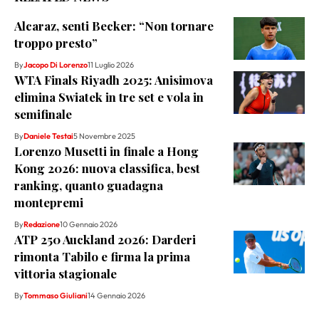
Alcaraz, senti Becker: “Non tornare
troppo presto”
By
Jacopo Di Lorenzo
11 Luglio 2026
WTA Finals Riyadh 2025: Anisimova
elimina Swiatek in tre set e vola in
semifinale
By
Daniele Testai
5 Novembre 2025
Lorenzo Musetti in finale a Hong
Kong 2026: nuova classifica, best
ranking, quanto guadagna
montepremi
By
Redazione
10 Gennaio 2026
ATP 250 Auckland 2026: Darderi
rimonta Tabilo e firma la prima
vittoria stagionale
By
Tommaso Giuliani
14 Gennaio 2026