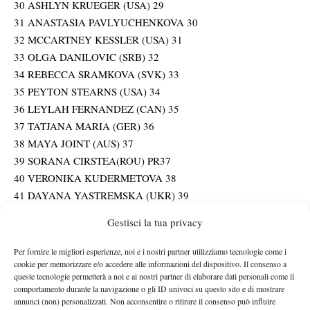
30 ASHLYN KRUEGER (USA) 29
31 ANASTASIA PAVLYUCHENKOVA 30
32 MCCARTNEY KESSLER (USA) 31
33 OLGA DANILOVIC (SRB) 32
34 REBECCA SRAMKOVA (SVK) 33
35 PEYTON STEARNS (USA) 34
36 LEYLAH FERNANDEZ (CAN) 35
37 TATJANA MARIA (GER) 36
38 MAYA JOINT (AUS) 37
39 SORANA CIRSTEA(ROU) PR37
40 VERONIKA KUDERMETOVA 38
41 DAYANA YASTREMSKA (UKR) 39
42 XINYU WANG (CHN) 40
Gestisci la tua privacy
43 KATIE BOULTER (GBR) 41
44 ANASTASIA POTAPOVA 42
Per fornire le migliori esperienze, noi e i nostri partner utilizziamo tecnologie come i
45 YULIA PUTINTSEVA (KAZ) 43
cookie per memorizzare e/o accedere alle informazioni del dispositivo. Il consenso a
queste tecnologie permetterà a noi e ai nostri partner di elaborare dati personali come il
46 SONAY KARTAL (GBR) 44
comportamento durante la navigazione o gli ID univoci su questo sito e di mostrare
47 EMMA RADUCANU (GBR) 45
annunci (non) personalizzati. Non acconsentire o ritirare il consenso può influire