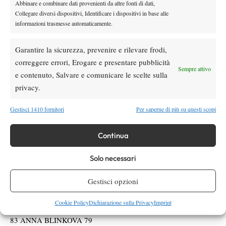
Abbinare e combinare dati provenienti da altre fonti di dati,
66 LOIS BOISSON (FRA) 63
Collegare diversi dispositivi, Identificare i dispositivi in base alle
67 LUCIA BRONZETTI (ITA) 64
informazioni trasmesse automaticamente.
68 ANN LI (USA) 65
69 ANASTASIA SEVASTOVA(LAT) PR65
Garantire la sicurezza, prevenire e rilevare frodi,
70 DANIELLE COLLINS (USA) 66
correggere errori, Erogare e presentare pubblicità
71 SOLANA SIERRA (ARG) 67
Sempre attivo
e contenuto, Salvare e comunicare le scelte sulla
72 MARKETA VONDROUSOVA (CZE) 68
privacy.
73 KAMILLA RAKHIMOVA 69
74 RENATA ZARAZUA (MEX) 70
Gestisci 1410 fornitori
Per saperne di più su questi scopi
75 YANG WAFAN PR71
76 YULIIA STARODUBTSEVA (UKR) 72
Continua
77 MOYUKA UCHIJIMA (JPN) 73
78 ZEYNEP SONMEZ (TUR) 74
Solo necessari
79 KIMBERLY BIRRELL (AUS) 75
Gestisci opzioni
80 ELISABETTA COCCIARETTO (ITA) 76
81 ANNA BONDAR (HUN) 77
Cookie Policy
Dichiarazione sulla Privacy
Imprint
82 BARBORA KREJCIKOVA (CZE) 78
83 ANNA BLINKOVA 79