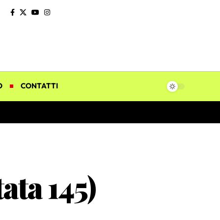
O
CONTATTI
ata 145)