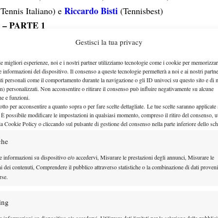
Riccardo Bisti
 Tennis Italiano) e
(Tennisbest)
 – PARTE 1
Gestisci la tua privacy
le migliori esperienze, noi e i nostri partner utilizziamo tecnologie come i cookie per memorizzar
e informazioni del dispositivo. Il consenso a queste tecnologie permetterà a noi e ai nostri partne
ati personali come il comportamento durante la navigazione o gli ID univoci su questo sito e di 
n) personalizzati. Non acconsentire o ritirare il consenso può influire negativamente su alcune
che e funzioni.
otto per acconsentire a quanto sopra o per fare scelte dettagliate. Le tue scelte saranno applicate
 È possibile modificare le impostazioni in qualsiasi momento, compreso il ritiro del consenso, ut
la Cookie Policy o cliccando sul pulsante di gestione del consenso nella parte inferiore dello sc
che
e informazioni su dispositivo e/o accedervi, Misurare le prestazioni degli annunci, Misurare le
ni dei contenuti, Comprendere il pubblico attraverso statistiche o la combinazione di dati proveni
rse.
 – PARTE 2
ing
 informazioni su dispositivo e/o accedervi, Utilizzare dati limitati per la selezione della pubblici