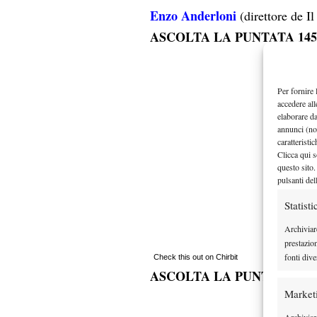
Enzo Anderloni
(direttore de Il
ASCOLTA LA PUNTATA 145
Per fornire 
accedere all
elaborare d
annunci (no
caratteristi
Clicca qui s
questo sito.
pulsanti del
Statisti
Archiviar
prestazio
fonti dive
Check this out on Chirbit
ASCOLTA LA PUNTATA 145
Market
Archiviare