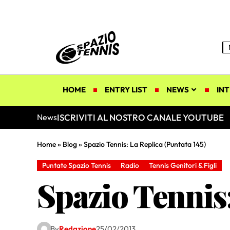
HOME
ENTRY LIST
NEWS
INT
ISCRIVITI AL NOSTRO CANALE YOUTUBE
News
Home
»
Blog
»
Spazio Tennis: La Replica (Puntata 145)
Puntate Spazio Tennis
Radio
Tennis Genitori & Figli
Spazio Tennis:
By
Redazione
25/02/2013