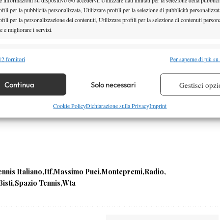
fili per la pubblicità personalizzata, Utilizzare profili per la selezione di pubblicità personalizzat
fili per la personalizzazione dei contenuti, Utilizzare profili per la selezione di contenuti persona
 e migliorare i servizi.
alità
Semp
2 fornitori
Per saperne di più su
 combinare dati provenienti da altre fonti di dati, Collegare diversi dispositivi,
re i dispositivi in base alle informazioni trasmesse automaticamente.
Continua
Solo necessari
Gestisci opzi
re la sicurezza, prevenire e rilevare frodi, correggere errori,
Cookie Policy
Dichiarazione sulla Privacy
Imprint
 e presentare pubblicità e contenuto, Salvare e comunicare le
Semp
sulla privacy.
ennis Italiano
Itf
Massimo Puci
Montepremi
Radio
isti
Spazio Tennis
Wta