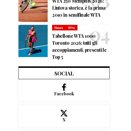
WTA 250 Memphis 2026:
Liutova storica, è la prima
2010 in semifinale WTA
News
Wta
Tabellone WTA 1000
Toronto 2026: tutti gli
accoppiamenti, presenti le
Top 5
SOCIAL
Facebook
X