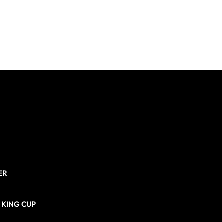
ER
N KING CUP