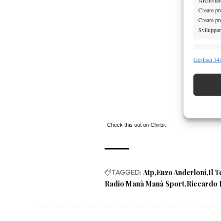
Creare pro
Creare pro
Sviluppare
Funzion
Gestisci 141
Abbinare e
Identifica
Garanti
Erogare
Check this out on Chirbit
scelte 
TAGGED:
Atp
Enzo Anderloni
Il T
Radio Manà Manà Sport
Riccardo B