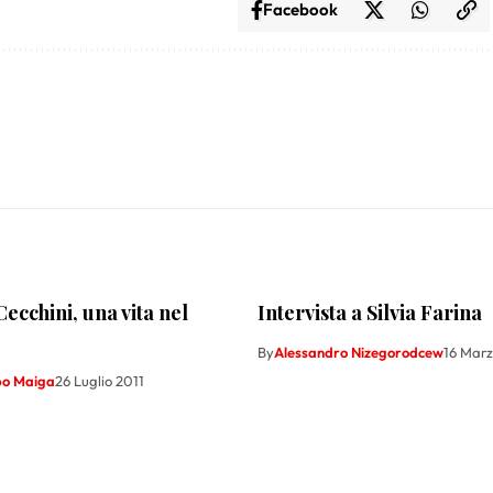
Facebook
ecchini, una vita nel
Intervista a Silvia Farina
By
Alessandro Nizegorodcew
16 Mar
ppo Maiga
26 Luglio 2011