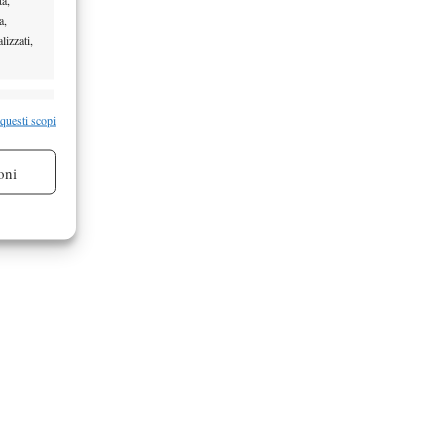
a,
lizzati,
re attivo
 questi scopi
oni
re attivo