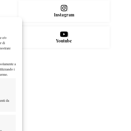
Instagram
e e/o
Youtube
r di
mostrare
 solamente a
ilizzando i
hermo.
enti da
tà,