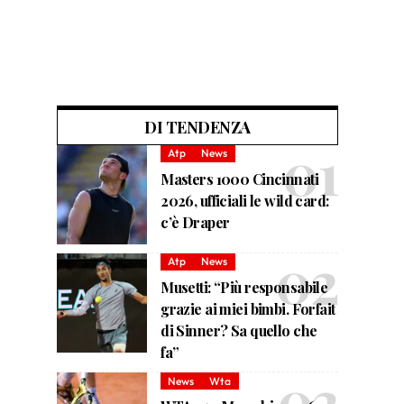
DI TENDENZA
Atp
News
Masters 1000 Cincinnati
2026, ufficiali le wild card:
c’è Draper
Atp
News
Musetti: “Più responsabile
grazie ai miei bimbi. Forfait
di Sinner? Sa quello che
fa”
News
Wta