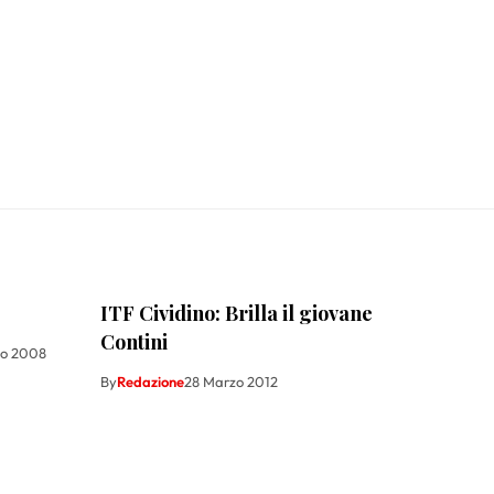
ITF Cividino: Brilla il giovane
Contini
zo 2008
By
Redazione
28 Marzo 2012