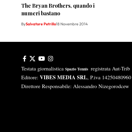
The Bryan Brothers, quando i
numeri bastano
By
Salvatore Petrillo
18 Novembre 2014
Testata giornalistica
registrata Aut-Tri
Spazio Tennis
VIBES MEDIA SRL
Editore:
, P.iva 14250480960
Direttore Responsabile: Alessandro Nizegorodcew