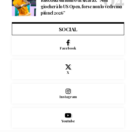
Rusedski sul futuro di Alcaraz: “Non
giocherà lo US Open, forse non lo vedremo
più nel 2026”
SOCIAL
Facebook
X
Instagram
Youtube