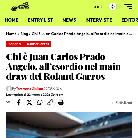
Aa
HOME
ENTRY LIST
NEWS
INTERVISTE
EDITOR
Home
»
Blog
»
Chi è Juan Carlos Prado Angelo, all’esordio nel main draw del Roland Garros
Editoriali
Roland Garros
Chi è Juan Carlos Prado
Angelo, all’esordio nel main
draw del Roland Garros
By
Tommaso Giuliani
22/05/2026
Last updated: 22 Maggio 2026 3:44 pm
3 Min Read