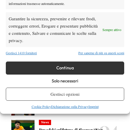
informazioni trasmesse automaticamente.
Garantire la sicurezza, prevenire e rilevare frodi,
DI TENDENZA
correggere errori, Erogare e presentare pubblicità
Sempre attivo
e contenuto, Salvare e comunicare le scelte sulla
Atp
News
privacy.
Masters 1000 Montreal 2026:
Bolelli/Vavassori fuori al primo turno
Gestisci 1410 fornitori
Per saperne di più su questi scopi
News
Continua
Masters 1000 Cincinnati 2026: forfait di
Quinn, Sonego entra nel tabellone
Solo necessari
Tennis in TV
Gestisci opzioni
Masters 1000 Cincinnati 2026: a che ora e
dove vedere il sorteggio del tabellone
Cookie Policy
Dichiarazione sulla Privacy
Imprint
News