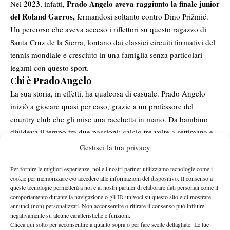
2023
Prado Angelo aveva raggiunto la finale junior
Nel
, infatti,
del Roland Garros,
fermandosi soltanto contro Dino Prižmić.
Un percorso che aveva acceso i riflettori su questo ragazzo di
Santa Cruz de la Sierra, lontano dai classici circuiti formativi del
tennis mondiale e cresciuto in una famiglia senza particolari
legami con questo sport.
Chi è Prado Angelo
La sua storia, in effetti, ha qualcosa di casuale. Prado Angelo
iniziò a giocare quasi per caso, grazie a un professore del
country club che gli mise una racchetta in mano. Da bambino
divideva il tempo tra due passioni: calcio tre volte a settimana e
tennis nei giorni rimanenti. In campo giocava da mediano o
Gestisci la tua privacy
mezzala. “
Mi piaceva marcare, non sono molto creativo né
Per fornire le migliori esperienze, noi e i nostri partner utilizziamo tecnologie come i
lirico”
, ha raccontato in passato, descrivendosi con sorprendente
cookie per memorizzare e/o accedere alle informazioni del dispositivo. Il consenso a
lasciare il
lucidità. A dodici anni arrivò però la scelta definitiva:
queste tecnologie permetterà a noi e ai nostri partner di elaborare dati personali come il
pallone e puntare tutto sul tennis.
comportamento durante la navigazione o gli ID univoci su questo sito e di mostrare
annunci (non) personalizzati. Non acconsentire o ritirare il consenso può influire
Nel
Un salto nel vuoto che oggi sta iniziando a dare i suoi frutti.
negativamente su alcune caratteristiche e funzioni.
2026 Prado Angelo
aveva già scritto una pagina importante per
Clicca qui sotto per acconsentire a quanto sopra o per fare scelte dettagliate. Le tue