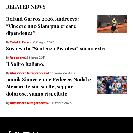
RELATED NEWS
Roland Garros 2026, Andreeva:
“Vincere uno Slam può creare
dipendenza”
By
Cataldo Ferrara
6 Giugno 2026
Sospesa la “Sentenza Pistolesi” sui maestri
By
Redazione
28 Marzo 2011
Il Solito Italiano..
By
Alessandro Nizegorodcew
12 Novembre 2007
Jannik Sinner come Federer, Nadal e
Alcaraz: le sue scelte, seppur
dolorose, vanno rispettate
By
Alessandro Nizegorodcew
22 Ottobre 2025