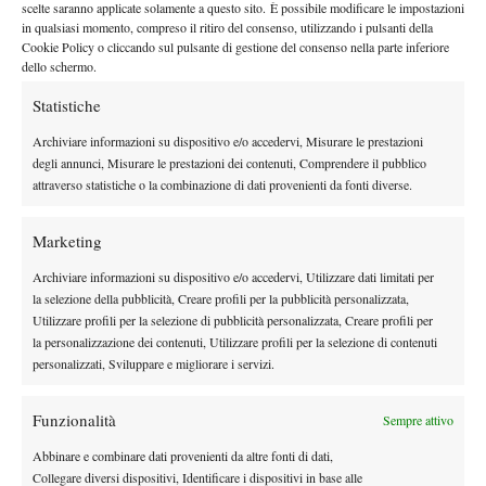
scelte saranno applicate solamente a questo sito. È possibile modificare le impostazioni
il tennis boliviano raggiungendo la finale dello storico
in qualsiasi momento, compreso il ritiro del consenso, utilizzando i pulsanti della
Challenger di casa, persa contro il connazionale Hugo Dellien.
Cookie Policy o cliccando sul pulsante di gestione del consenso nella parte inferiore
quasi un passaggio di consegne con il
Un risultato simbolico,
dello schermo.
giocatore che negli ultimi anni ha rappresentato il riferimento
Statistiche
del movimento boliviano.
Archiviare informazioni su dispositivo e/o accedervi, Misurare le prestazioni
Pur restando profondamente legato alle sue radici, è tifoso del
degli annunci, Misurare le prestazioni dei contenuti, Comprendere il pubblico
Club Blooming
, Prado Ángelo ha costruito il proprio percorso
attraverso statistiche o la combinazione di dati provenienti da fonti diverse.
. Oggi si allena principalmente a Buenos Aires,
lontano da casa
dove ha trovato una struttura ideale per crescere. Il suo team
Marketing
mescola anime diverse del tennis sudamericano: il preparatore
Archiviare informazioni su dispositivo e/o accedervi, Utilizzare dati limitati per
atletico Hernán Rojas e lo psicologo Ariel Borenstein sono
la selezione della pubblicità, Creare profili per la pubblicità personalizzata,
argentini, mentre il coach Herman Ritter è boliviano.
Utilizzare profili per la selezione di pubblicità personalizzata, Creare profili per
il debutto nel tabellone
Ora arriva il premio più grande:
la personalizzazione dei contenuti, Utilizzare profili per la selezione di contenuti
principale di uno Slam
. E considerando quanto rapidamente stia
personalizzati, Sviluppare e migliorare i servizi.
viene naturale pensare che per Juan Carlos
bruciando le tappe,
Prado Angelo questo possa essere soltanto l’inizio.
Funzionalità
Sempre attivo
Abbinare e combinare dati provenienti da altre fonti di dati,
Collegare diversi dispositivi, Identificare i dispositivi in base alle