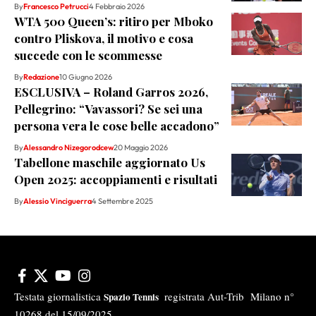
By
Francesco Petrucci
4 Febbraio 2026
WTA 500 Queen’s: ritiro per Mboko
contro Pliskova, il motivo e cosa
succede con le scommesse
By
Redazione
10 Giugno 2026
ESCLUSIVA – Roland Garros 2026,
Pellegrino: “Vavassori? Se sei una
persona vera le cose belle accadono”
By
Alessandro Nizegorodcew
20 Maggio 2026
Tabellone maschile aggiornato Us
Open 2025: accoppiamenti e risultati
By
Alessio Vinciguerra
4 Settembre 2025
Testata giornalistica
registrata Aut-Trib Milano n°
Spazio Tennis
10268 del 15/09/2025