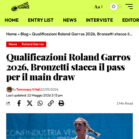
Aa
HOME
ENTRY LIST
NEWS
INTERVISTE
EDITOR
Home
»
Blog
»
Qualificazioni Roland Garros 2026, Bronzetti stacca il pass per il main draw
News
Roland Garros
Qualificazioni Roland Garros
2026, Bronzetti stacca il pass
per il main draw
By
Tommaso Vitali
22/05/2026
Last updated: 22 Maggio 2026 3:13 pm
2 Min Read