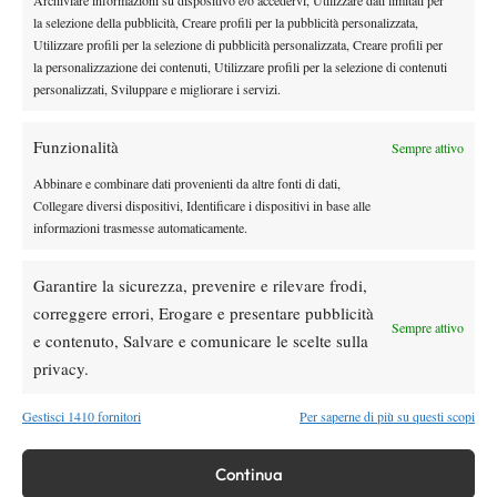
Archiviare informazioni su dispositivo e/o accedervi, Utilizzare dati limitati per
News
Wta
la selezione della pubblicità, Creare profili per la pubblicità personalizzata,
WTA 250 Memphis 2026: prosegue la favola
Utilizzare profili per la selezione di pubblicità personalizzata, Creare profili per
Liutova, la 2010 è in finale
la personalizzazione dei contenuti, Utilizzare profili per la selezione di contenuti
personalizzati, Sviluppare e migliorare i servizi.
News
Funzionalità
Korda operato alla schiena: “Ora è il
Sempre attivo
momento di recuperare”
Abbinare e combinare dati provenienti da altre fonti di dati,
Collegare diversi dispositivi, Identificare i dispositivi in base alle
informazioni trasmesse automaticamente.
News
Rune aumenta l’intensità degli allenamenti, il
Garantire la sicurezza, prevenire e rilevare frodi,
rientro si avvicina (VIDEO)
correggere errori, Erogare e presentare pubblicità
Sempre attivo
e contenuto, Salvare e comunicare le scelte sulla
News
privacy.
Arthur Géa, primo francese classe 2005 in
una finale ATP
Gestisci 1410 fornitori
Per saperne di più su questi scopi
Continua
SOCIAL