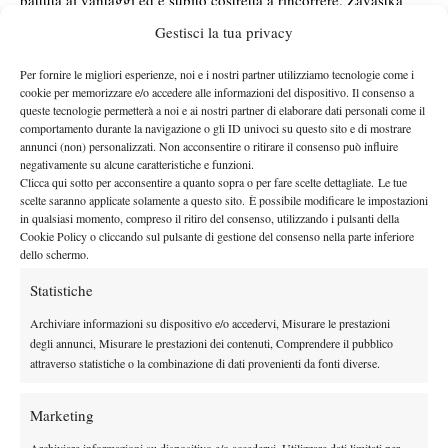
battuta ai vantaggi ed è subito costretta a rincorrere. Zavastka
allunga sul 5-1 e poi è solida nel rintuzzare il tentativo di rimonta
Gestisci la tua privacy
per chiudere il primo set con il punteggio di 6-3
dell’azzurra
.
Nel secondo la romagnola recupera un break di svantaggio ma
Per fornire le migliori esperienze, noi e i nostri partner utilizziamo tecnologie come i
cookie per memorizzare e/o accedere alle informazioni del dispositivo. Il consenso a
non riesce a mantenere il comando e Zavatska sul 5-4 si procura
queste tecnologie permetterà a noi e ai nostri partner di elaborare dati personali come il
Dal 40-0 si fa recuperare però
la chance di servire per il match.
comportamento durante la navigazione o gli ID univoci su questo sito e di mostrare
annunci (non) personalizzati. Non acconsentire o ritirare il consenso può influire
e, annullando tre match point di fila, Bronzetti rimette tutto in
negativamente su alcune caratteristiche e funzioni.
discussione
. L’azzurra cede nuovamente la battuta, ma poi riesce
Clicca qui sotto per acconsentire a quanto sopra o per fare scelte dettagliate. Le tue
ancora una volta a trovare il controbeak e al tie-break si impone
scelte saranno applicate solamente a questo sito. È possibile modificare le impostazioni
in qualsiasi momento, compreso il ritiro del consenso, utilizzando i pulsanti della
per 7 punti a 4. In evidente difficoltà fisica per un problema alla
Cookie Policy o cliccando sul pulsante di gestione del consenso nella parte inferiore
Zavatska non riesce più a muoversi e getta la
gamba destra,
dello schermo.
spugna in svantaggio 0-3 nel terzo set
.
Statistiche
Archiviare informazioni su dispositivo e/o accedervi, Misurare le prestazioni
degli annunci, Misurare le prestazioni dei contenuti, Comprendere il pubblico
attraverso statistiche o la combinazione di dati provenienti da fonti diverse.
Marketing
DI TENDENZA