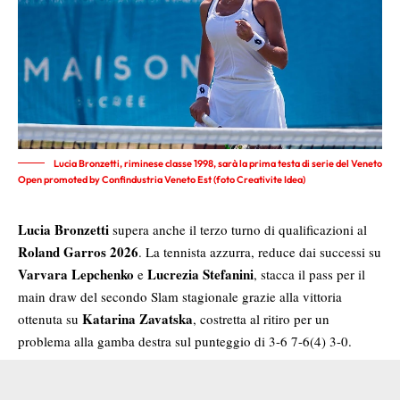
Lucia Bronzetti, riminese classe 1998, sarà la prima testa di serie del Veneto
Open promoted by Confindustria Veneto Est (foto Creativite Idea)
Lucia Bronzetti
supera anche il terzo turno di qualificazioni al
Roland Garros 2026
. La tennista azzurra, reduce dai successi su
Varvara Lepchenko
Lucrezia Stefanini
e
, stacca il pass per il
main draw del secondo Slam stagionale grazie alla vittoria
Katarina Zavatska
ottenuta su
, costretta al ritiro per un
problema alla gamba destra sul punteggio di 3-6 7-6(4) 3-0.