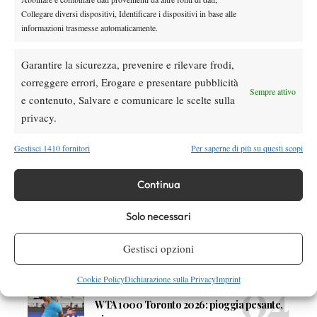
Collegare diversi dispositivi, Identificare i dispositivi in base alle
informazioni trasmesse automaticamente.
DI TENDENZA
Garantire la sicurezza, prevenire e rilevare frodi,
Atp
News
correggere errori, Erogare e presentare pubblicità
Masters 1000 Montreal 2026: programma,
Sempre attivo
e contenuto, Salvare e comunicare le scelte sulla
orario e ordine di gioco venerdì 7 agosto.
Arnaldi apre sul Centrale
privacy.
Atp
News
Gestisci 1410 fornitori
Per saperne di più su questi scopi
Masters 1000 Montreal 2026: Darderi
rimonta Shang e vola agli ottavi
Continua
Atp
News
Solo necessari
Masters 1000 Montreal 2026: medical time
out per Shang contro Darderi
Gestisci opzioni
Cookie Policy
Dichiarazione sulla Privacy
Imprint
News
Wta
WTA 1000 Toronto 2026: pioggia pesante,