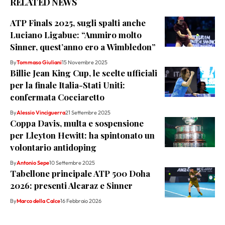
RELATED NEWS
ATP Finals 2025, sugli spalti anche
Luciano Ligabue: “Ammiro molto
Sinner, quest’anno ero a Wimbledon”
By
Tommaso Giuliani
15 Novembre 2025
Billie Jean King Cup, le scelte ufficiali
per la finale Italia-Stati Uniti:
confermata Cocciaretto
By
Alessio Vinciguerra
21 Settembre 2025
Coppa Davis, multa e sospensione
per Lleyton Hewitt: ha spintonato un
volontario antidoping
By
Antonio Sepe
10 Settembre 2025
Tabellone principale ATP 500 Doha
2026: presenti Alcaraz e Sinner
By
Marco della Calce
16 Febbraio 2026