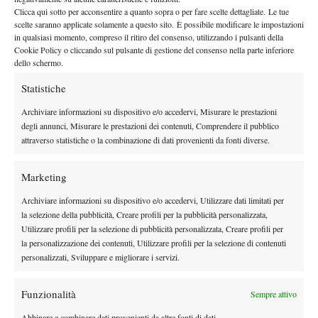
6-3 Cobolli.
l’americano che subisce due break consecutivi per il
Clicca qui sotto per acconsentire a quanto sopra o per fare scelte dettagliate. Le tue
Svajda, però, non accusa il colpo a inizio terzo set
e, nel suo
scelte saranno applicate solamente a questo sito. È possibile modificare le impostazioni
strappa la battuta
turno di risposta più efficace del match,
in qualsiasi momento, compreso il ritiro del consenso, utilizzando i pulsanti della
Cookie Policy o cliccando sul pulsante di gestione del consenso nella parte inferiore
all’azzurro per la prima volta nella partita
, mandando segnali
dello schermo.
l’immediato controbreak da parte di
positivi. Nonostante
Statistiche
Cobolli
l’americano non si scompone al servizio
, però,
e
conferma l’ottimo rendimento con questo fondamentale nel tie-
Archiviare informazioni su dispositivo e/o accedervi, Misurare le prestazioni
break, dove si aggiudica il set nello stupore del Philippe-Chatrier.
degli annunci, Misurare le prestazioni dei contenuti, Comprendere il pubblico
attraverso statistiche o la combinazione di dati provenienti da fonti diverse.
Nel quarto set, arriva la reazione dell’azzurro che, nonostante un
calo improvviso sul 5-1 in suo favore, trova il modo di chiudere:
Marketing
7-6 e game, set, match.
Archiviare informazioni su dispositivo e/o accedervi, Utilizzare dati limitati per
la selezione della pubblicità, Creare profili per la pubblicità personalizzata,
Utilizzare profili per la selezione di pubblicità personalizzata, Creare profili per
la personalizzazione dei contenuti, Utilizzare profili per la selezione di contenuti
personalizzati, Sviluppare e migliorare i servizi.
TAGGED:
Primo Piano
Funzionalità
Sempre attivo
Abbinare e combinare dati provenienti da altre fonti di dati,