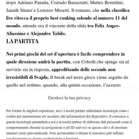
dopo Adriano Panatta, Corrado Barazzutti, Matteo Berrettini,
nella classifica
Jannik Sinner e Lorenzo Musetti. Il romano, che
live ritocca il proprio best ranking salendo al numero 11 del
mondo
tra Felix Auger-
, attende ora il vincente della sfida
Aliassime e Alejandro Tabilo.
LA PARTITA
Nei primi giochi del set d’apertura è facile comprendere in
quale direzione andrà la partita
, con Cobolli che spinge sia al
approfittando delle seconde non
servizio sia in risposta,
irresistibili di Svajda.
Il break nel terzo gioco viene seguito da
quello nel settimo, quando, alla quinta occasione, l’azzurro
riesce a strappare nuovamente la battuta all’americano, andando
Gestisci la tua privacy
poi a chiudere il parziale poco dopo.
Svajda prova a essere più aggressivo ma, al
Nel secondo set
Per fornire le migliori esperienze, noi e i nostri partner utilizziamo tecnologie come i
contempo, non riesce a essere concreto
, sprecando tre ghiotte
cookie per memorizzare e/o accedere alle informazioni del dispositivo. Il consenso a
queste tecnologie permetterà a noi e ai nostri partner di elaborare dati personali come il
occasioni per allungare nel punteggio. Il morale cala così
comportamento durante la navigazione o gli ID univoci su questo sito e di mostrare
rapidamente e il parziale si chiude quasi all’improvviso, con
annunci (non) personalizzati. Non acconsentire o ritirare il consenso può influire
negativamente su alcune caratteristiche e funzioni.