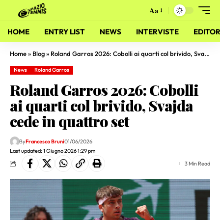
Aa
HOME
ENTRY LIST
NEWS
INTERVISTE
EDITOR
Home
»
Blog
»
Roland Garros 2026: Cobolli ai quarti col brivido, Svajda cede in quattro set
News
Roland Garros
Roland Garros 2026: Cobolli
ai quarti col brivido, Svajda
cede in quattro set
By
Francesco Bruni
01/06/2026
Last updated: 1 Giugno 2026 1:29 pm
3 Min Read