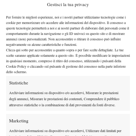
Gestisci la tua privacy
perché siamo arrivati a questo punto.
La cosa più importante è
avere questa collaborazione con i giocatori in quanto Roland
Per fornire le migliori esperienze, noi e i nostri partner utilizziamo tecnologie come i
Garros
. A mio parere, sono di nuovo fiduciosa che le cose
cookie per memorizzare e/o accedere alle informazioni del dispositivo. Il consenso a
andranno avanti e che ci si capirà a vicenda.
Devono esserci dei
queste tecnologie permetterà a noi e ai nostri partner di elaborare dati personali come il
comportamento durante la navigazione o gli ID univoci su questo sito e di mostrare
passi da entrambe le parti per assicurarsi che questa
annunci (non) personalizzati. Non acconsentire o ritirare il consenso può influire
collaborazione funzioni
”.
negativamente su alcune caratteristiche e funzioni.
Un dialogo che, come sottolinea la francese, al momento sta
Clicca qui sotto per acconsentire a quanto sopra o per fare scelte dettagliate. Le tue
scelte saranno applicate solamente a questo sito. È possibile modificare le impostazioni
avvenendo solo tra giocatori e Roland Garros, senza l’inclusione
in qualsiasi momento, compreso il ritiro del consenso, utilizzando i pulsanti della
degli altri tre Slam. “
Per ora siamo in grado di parlare solo di
Cookie Policy o cliccando sul pulsante di gestione del consenso nella parte inferiore
dello schermo.
ciò che stiamo facendo noi
. Accogliamo tutti al tavolo di queste
trattative perché penso che per il tennis sarebbe fantastico, ma a
Statistiche
oggi questo dialogo si sta svolgendo tra noi e i giocatori. E ad
Archiviare informazioni su dispositivo e/o accedervi, Misurare le prestazioni
essere onesti, siamo nel bel mezzo del torneo con molte cose da
degli annunci, Misurare le prestazioni dei contenuti, Comprendere il pubblico
gestire, quindi probabilmente faremo qualche passo in più dopo
attraverso statistiche o la combinazione di dati provenienti da fonti diverse.
il torneo. Entro la fine avremo un quadro più chiaro
”.
E ancora: “
Abbiamo un ruolo. Penso che
abbiamo anche il
Marketing
dovere di spiegare meglio il modello della federazione e del
Archiviare informazioni su dispositivo e/o accedervi, Utilizzare dati limitati per
Roland Garros
, perché si tratta di un modello economico e