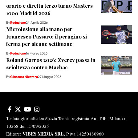
orario e diretta terzo turno Masters
1000 Madrid 2026
By
Redazione
24 Aprile 2026
Microlesione alla mano per
Francesco Passaro: il perugino si
ferma per alcune settimane
By
Redazione
16 Marzo 2026
Roland Garros 2026: Zverev passa in
scioltezza contro Machac
By
Giacomo Nicotera
27 Maggio 2026
Testata giornalistica
registrata Aut-Trib Milano n°
Spazio Tennis
10268 del 15/09/2025
VIBES MEDIA SRL
Editore:
, P.iva 14250480960