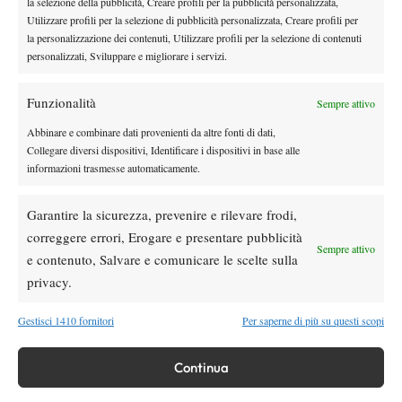
la selezione della pubblicità, Creare profili per la pubblicità personalizzata,
siamo un’organizzazione non-profit. Quindi tutto torna alle
Utilizzare profili per la selezione di pubblicità personalizzata, Creare profili per
radici del tennis, all’ITF, all’ATP e anche alla WTA.
la personalizzazione dei contenuti, Utilizzare profili per la selezione di contenuti
personalizzati, Sviluppare e migliorare i servizi.
Probabilmente dobbiamo spiegarlo meglio e assicurarci che tutti
comprendano la situazione. Ecco perché ho detto che, da una
Funzionalità
parte e dall’altra,
sono piuttosto fiduciosa che si faranno dei
Sempre attivo
passi l’uno verso l’altro in un’ottica vantaggiosa per tutti
– ha
Abbinare e combinare dati provenienti da altre fonti di dati,
concluso Mauresmo –,
che nascerà dalla comprensione
Collegare diversi dispositivi, Identificare i dispositivi in base alle
informazioni trasmesse automaticamente.
reciproca, ma
a mio avviso
anche dalle spiegazioni
”.
Garantire la sicurezza, prevenire e rilevare frodi,
correggere errori, Erogare e presentare pubblicità
Sempre attivo
e contenuto, Salvare e comunicare le scelte sulla
privacy.
DI TENDENZA
Gestisci 1410 fornitori
Per saperne di più su questi scopi
News
Dalle porte dell’eliminazione alla gloria:
Continua
Norrie scrive la sua favola a Montreal,
rimonta folle su de Minaur