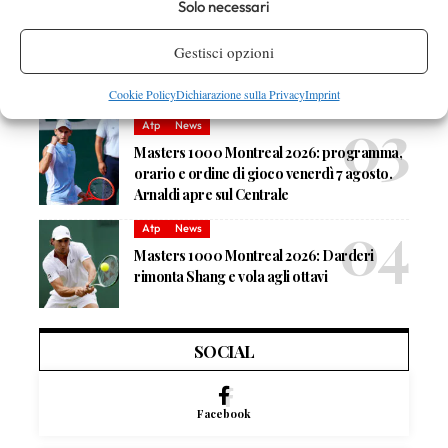
Solo necessari
News
Wta
Paolini salta il WTA 1000 di Cincinnati, non
Gestisci opzioni
difenderà la finale del 2025
Cookie Policy
Dichiarazione sulla Privacy
Imprint
Atp
News
Masters 1000 Montreal 2026: programma,
orario e ordine di gioco venerdì 7 agosto.
Arnaldi apre sul Centrale
Atp
News
Masters 1000 Montreal 2026: Darderi
rimonta Shang e vola agli ottavi
SOCIAL
Facebook