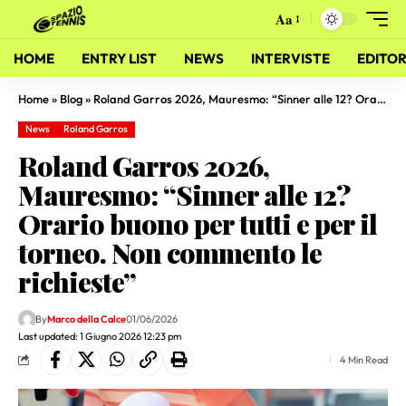
Aa
HOME
ENTRY LIST
NEWS
INTERVISTE
EDITOR
Home
»
Blog
»
Roland Garros 2026, Mauresmo: “Sinner alle 12? Orario buono per tutti e per il torneo. Non commento le richieste”
News
Roland Garros
Roland Garros 2026,
Mauresmo: “Sinner alle 12?
Orario buono per tutti e per il
torneo. Non commento le
richieste”
By
Marco della Calce
01/06/2026
Last updated: 1 Giugno 2026 12:23 pm
4 Min Read