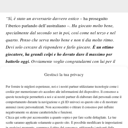
“Sì, è stato un avversario davvero ostico
– ha proseguito
l’iberico parlando dell’australiano –.
Ha giocato molto bene,
specialmente dal secondo set in poi, così come nel terzo e nel
quarto. Penso che serva molto bene e non ti dia molto ritmo.
Devi solo cercare di rispondere e farlo giocare.
È un ottimo
giocatore, ha grandi colpi e ho dovuto dare il massimo per
batterlo oggi.
Ovviamente voglio congratularmi con lui per il
match e augurargli il meglio per la stagione”.
Gestisci la tua privacy
La crescita nel 2026
Per fornire le migliori esperienze, noi e i nostri partner utilizziamo tecnologie come i
Il baby prodigio spagnolo ha poi sottolineato l’importanza di
cookie per memorizzare e/o accedere alle informazioni del dispositivo. Il consenso a
vivere un anno di crescita continua all’interno dei grandi eventi
queste tecnologie permetterà a noi e ai nostri partner di elaborare dati personali come il
del tour:
“Quest’anno ho giocato molte partite e penso di essere
comportamento durante la navigazione o gli ID univoci su questo sito e di mostrare
annunci (non) personalizzati. Non acconsentire o ritirare il consenso può influire
cresciuto molto come giocatore. Credo che questo match mi dia
negativamente su alcune caratteristiche e funzioni.
molta fiducia per il prossimo. È stato un anno fantastico per me;
Clicca qui sotto per acconsentire a quanto sopra o per fare scelte dettagliate. Le tue
scelte saranno applicate solamente a questo sito. È possibile modificare le impostazioni
mi sto godendo ogni torneo e ogni settimana nel tour è un
in qualsiasi momento, compreso il ritiro del consenso, utilizzando i pulsanti della