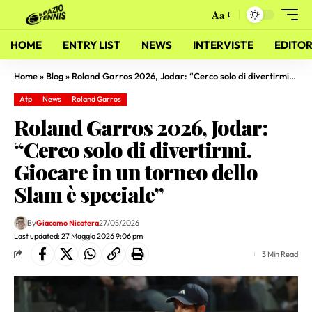
Aa
HOME
ENTRY LIST
NEWS
INTERVISTE
EDITOR
Home
»
Blog
»
Roland Garros 2026, Jodar: “Cerco solo di divertirmi. Giocare in un torneo dello Slam è speciale”
Atp
News
Roland Garros
Roland Garros 2026, Jodar:
“Cerco solo di divertirmi.
Giocare in un torneo dello
Slam è speciale”
By
Giacomo Nicotera
27/05/2026
Last updated: 27 Maggio 2026 9:06 pm
3 Min Read