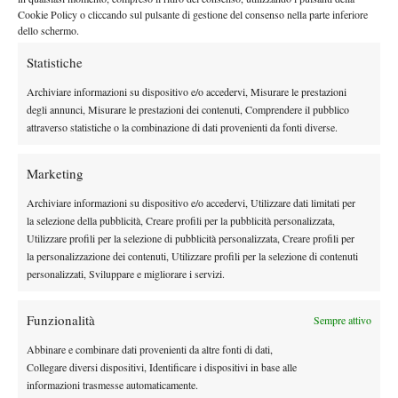
nuovo capitolo
. Lo considero un
anno di apprendimento
, perché
Cookie Policy o cliccando sul pulsante di gestione del consenso nella parte inferiore
penso di poter migliorare ancora molto e fare cose migliori in
dello schermo.
futuro, ma sempre con la stessa mentalità: poter essere migliore
Statistiche
in ogni torneo e in ogni partita. Questi match mi stanno
Archiviare informazioni su dispositivo e/o accedervi, Misurare le prestazioni
aiutando molto a migliorare, specialmente quando le cose non
degli annunci, Misurare le prestazioni dei contenuti, Comprendere il pubblico
vanno bene come oggi, cercando di restare presente
attraverso statistiche o la combinazione di dati provenienti da fonti diverse.
mentalmente e di essere più forte dell’avversario”.
E sulla gestione dei match al meglio dei cinque set il madrileno
Marketing
ha risposto così:
“
Succedono molte cose, quindi devi restare
Archiviare informazioni su dispositivo e/o accedervi, Utilizzare dati limitati per
presente sia fisicamente sia mentalmente
. Ho avuto bisogno di
la selezione della pubblicità, Creare profili per la pubblicità personalizzata,
un trattamento del fisioterapista, così mi sono sentito meglio per
Utilizzare profili per la selezione di pubblicità personalizzata, Creare profili per
il terzo e quarto set”.
la personalizzazione dei contenuti, Utilizzare profili per la selezione di contenuti
personalizzati, Sviluppare e migliorare i servizi.
Funzionalità
Sempre attivo
Abbinare e combinare dati provenienti da altre fonti di dati,
Collegare diversi dispositivi, Identificare i dispositivi in base alle
DI TENDENZA
informazioni trasmesse automaticamente.