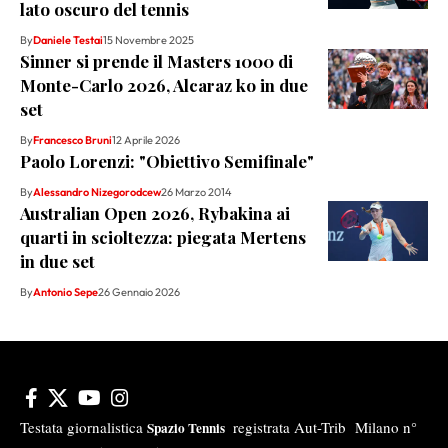
lato oscuro del tennis
By
Daniele Testai
15 Novembre 2025
Sinner si prende il Masters 1000 di
Monte-Carlo 2026, Alcaraz ko in due
set
By
Francesco Bruni
12 Aprile 2026
Paolo Lorenzi: "Obiettivo Semifinale"
By
Alessandro Nizegorodcew
26 Marzo 2014
Australian Open 2026, Rybakina ai
quarti in scioltezza: piegata Mertens
in due set
By
Antonio Sepe
26 Gennaio 2026
Testata giornalistica
registrata Aut-Trib Milano n°
Spazio Tennis