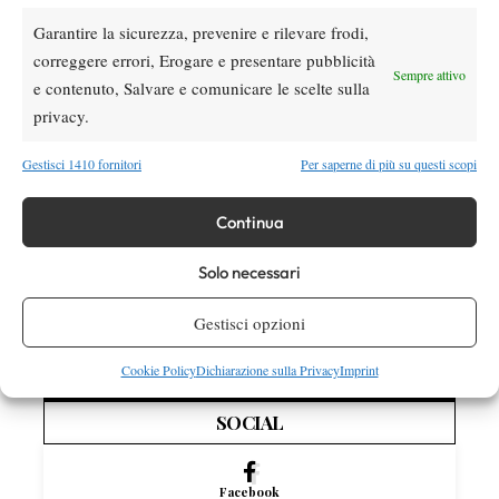
Garantire la sicurezza, prevenire e rilevare frodi,
Atp
News
correggere errori, Erogare e presentare pubblicità
Sempre attivo
Masters 1000 Montreal 2026: cade un altro
e contenuto, Salvare e comunicare le scelte sulla
italiano, Sonego subito fuori
privacy.
Gestisci 1410 fornitori
Per saperne di più su questi scopi
Atp
News
Draper torna in campo ma si arrende ad
Continua
Atmane: lacrime a Montreal dopo il rientro
Solo necessari
Atp
News
Masters 1000 Montreal 2026: programma,
Gestisci opzioni
orari e ordine di gioco di mercoledì 5
agosto con Musetti in campo
Cookie Policy
Dichiarazione sulla Privacy
Imprint
SOCIAL
Facebook