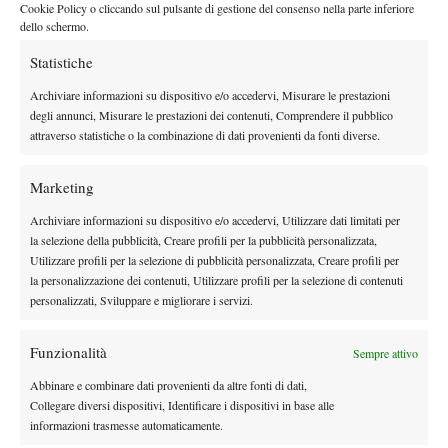
palcoscenici”.
Cookie Policy o cliccando sul pulsante di gestione del consenso nella parte inferiore
Caldo protagonista
dello schermo.
Statistiche
Caldo grande
protagonista a Parigi nelle prime giornate di main
draw. Djokovic ha ammesso di essere rimasto sorpreso dalla
Archiviare informazioni su dispositivo e/o accedervi, Misurare le prestazioni
degli annunci, Misurare le prestazioni dei contenuti, Comprendere il pubblico
gestione del protocollo a Parigi.
“Non capisco davvero perché
attraverso statistiche o la combinazione di dati provenienti da fonti diverse.
non abbiano una regola sul caldo. Pensavo ci fosse in ogni
Slam, poi qualcuno mi ha detto che il Roland Garros non ha una
Marketing
heat rule. Se chiudi il tetto su un campo, tutti gli altri continuano
a giocare al caldo. Non sarebbe giusto”
.
Archiviare informazioni su dispositivo e/o accedervi, Utilizzare dati limitati per
la selezione della pubblicità, Creare profili per la pubblicità personalizzata,
Utilizzare profili per la selezione di pubblicità personalizzata, Creare profili per
la personalizzazione dei contenuti, Utilizzare profili per la selezione di contenuti
personalizzati, Sviluppare e migliorare i servizi.
Funzionalità
Sempre attivo
DI TENDENZA
Abbinare e combinare dati provenienti da altre fonti di dati,
Atp
News
Collegare diversi dispositivi, Identificare i dispositivi in base alle
Ritiro Alcaraz da Cincinnati, US Open a
informazioni trasmesse automaticamente.
rischio?