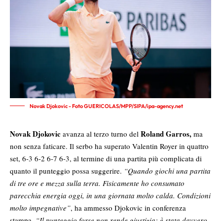
Novak Djokovic - Foto GUERICOLAS/MPP/SIPA/ipa-agency.net
Novak Djokovic
Roland Garros,
avanza al terzo turno del
ma
non senza faticare. Il serbo ha superato Valentin Royer in quattro
set, 6-3 6-2 6-7 6-3, al termine di una partita più complicata di
quanto il punteggio possa suggerire.
“Quando giochi una partita
di tre ore e mezza sulla terra. Fisicamente ho consumato
parecchia energia oggi, in una giornata molto calda. Condizioni
molto impegnative”
, ha ammesso Djokovic in conferenza
stampa.
“Il punteggio forse non rende giustizia: è stata davvero