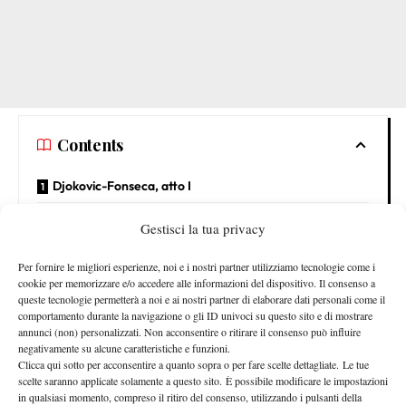
Contents
Djokovic-Fonseca, atto I
Caldo protagonista
Gestisci la tua privacy
Djokovic-Fonseca, atto I
Per fornire le migliori esperienze, noi e i nostri partner utilizziamo tecnologie come i
cookie per memorizzare e/o accedere alle informazioni del dispositivo. Il consenso a
Guardando al prossimo turno, Djokovic ha parlato anche della
queste tecnologie permetterà a noi e ai nostri partner di elaborare dati personali come il
comportamento durante la navigazione o gli ID univoci su questo sito e di mostrare
Fonseca
giovane stella brasiliana
:
“È stato elogiato tantissimo
annunci (non) personalizzati. Non acconsentire o ritirare il consenso può influire
negli ultimi due anni. Il suo potenziale e la sua qualità come
negativamente su alcune caratteristiche e funzioni.
tennista sono evidenti, non c’è dubbio. Ha un grande sostegno
Clicca qui sotto per acconsentire a quanto sopra o per fare scelte dettagliate. Le tue
scelte saranno applicate solamente a questo sito. È possibile modificare le impostazioni
brasiliano ovunque vada. Penso sia un giocatore da grandi
in qualsiasi momento, compreso il ritiro del consenso, utilizzando i pulsanti della