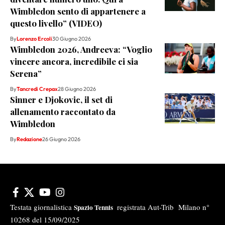
Wimbledon sento di appartenere a
questo livello” (VIDEO)
By
Lorenzo Ercoli
30 Giugno 2026
Wimbledon 2026, Andreeva: “Voglio
vincere ancora, incredibile ci sia
Serena”
By
Tancredi Crepax
28 Giugno 2026
Sinner e Djokovic, il set di
allenamento raccontato da
Wimbledon
By
Redazione
26 Giugno 2026
Testata giornalistica
registrata Aut-Trib Milano n°
Spazio Tennis
10268 del 15/09/2025