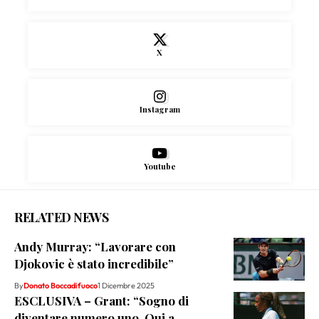
X
Instagram
Youtube
RELATED NEWS
Andy Murray: “Lavorare con
Djokovic è stato incredibile”
By
Donato Boccadifuoco
1 Dicembre 2025
ESCLUSIVA – Grant: “Sogno di
diventare numero uno. Qui a