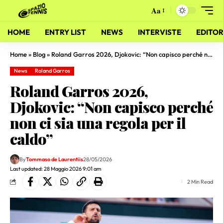
Aa
HOME
ENTRY LIST
NEWS
INTERVISTE
EDITOR
Home
»
Blog
»
Roland Garros 2026, Djokovic: “Non capisco perché non ci sia una regola per il caldo”
News
Roland Garros
Roland Garros 2026,
Djokovic: “Non capisco perché
non ci sia una regola per il
caldo”
By
Tommaso de Laurentiis
28/05/2026
Last updated: 28 Maggio 2026 9:01 am
2 Min Read