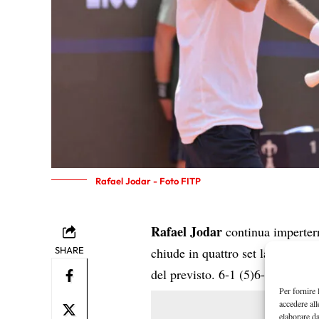
Rafael Jodar - Foto FITP
Rafael Jodar
continua imperter
J
SHARE
chiude in quattro set la pratica
del previsto. 6-1 (5)6-7 6-4 7-5 i
Per fornire 
accedere all
elaborare d