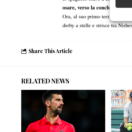
osare, verso la conclusione.
Garanti
Ora, al suo primo terzo turno in
Erogare
derby a stelle e strisce tra Nish
scelte 
Share This Article
RELATED NEWS