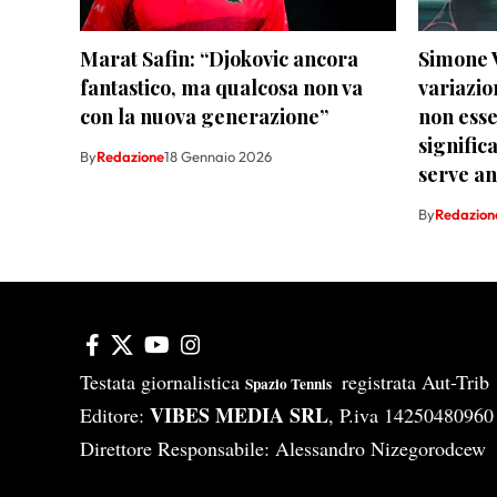
Marat Safin: “Djokovic ancora
Simone V
fantastico, ma qualcosa non va
variazio
con la nuova generazione”
non esse
signific
By
Redazione
18 Gennaio 2026
serve an
By
Redazion
Testata giornalistica
registrata Aut-Tri
Spazio Tennis
VIBES MEDIA SRL
Editore:
, P.iva 14250480960
Direttore Responsabile: Alessandro Nizegorodcew