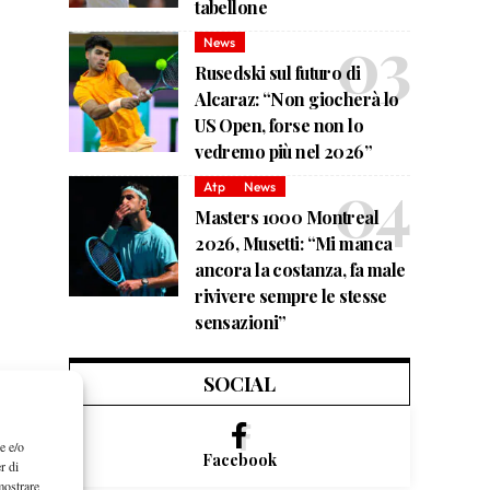
tabellone
News
Rusedski sul futuro di
Alcaraz: “Non giocherà lo
US Open, forse non lo
vedremo più nel 2026”
Atp
News
Masters 1000 Montreal
2026, Musetti: “Mi manca
ancora la costanza, fa male
rivivere sempre le stesse
sensazioni”
SOCIAL
e e/o
Facebook
r di
mostrare