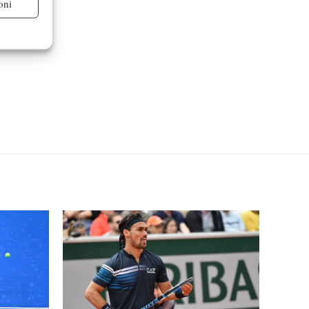
oni
re attivo