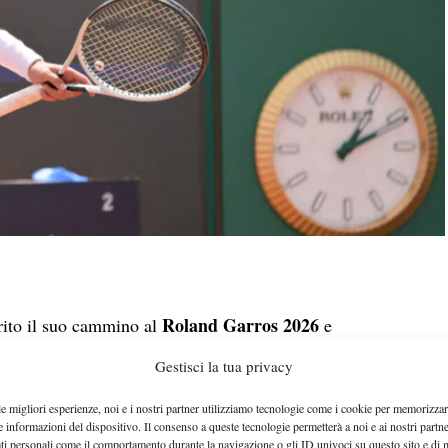
Roland Garros 2026
rito il suo cammino al
e
ames Duckworth
, rivelatosi un avversario più tosto
Gestisci la tua privacy
l risultato finale dopo oltre tre ore di match.
le migliori esperienze, noi e i nostri partner utilizziamo tecnologie come i cookie per memorizzar
e informazioni del dispositivo. Il consenso a queste tecnologie permetterà a noi e ai nostri partne
ati personali come il comportamento durante la navigazione o gli ID univoci su questo sito e di 