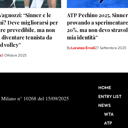
agnozzi: “Sinner e le
ATP Pechino 2025, Sinner
ni? Deve migliorarsi per
provando a sperimentare 
re prevedibile, ma non
20%, ma non devo stravol
a diventare tennista da
mia identità”
d volley”
By
Lorenzo Ercoli
27 Settembre 2025
e
3 Ottobre 2025
HOME
ENTRY LIST
b Milano n° 10268 del 15/09/2025
NEWS
WTA
ATP