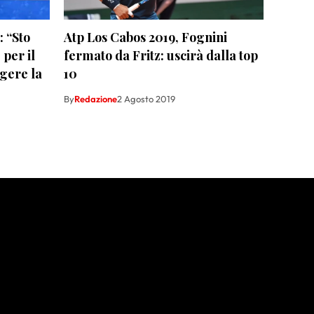
: “Sto
Atp Los Cabos 2019, Fognini
per il
fermato da Fritz: uscirà dalla top
gere la
10
By
Redazione
2 Agosto 2019