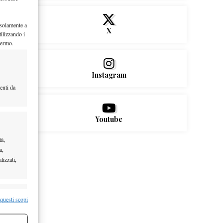
 solamente a
X
ilizzando i
hermo.
Instagram
enti da
Youtube
tà,
a,
lizzati,
re attivo
 questi scopi