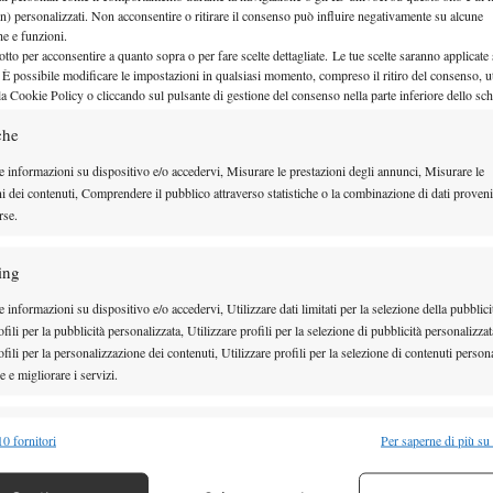
n) personalizzati. Non acconsentire o ritirare il consenso può influire negativamente su alcune
che e funzioni.
otto per acconsentire a quanto sopra o per fare scelte dettagliate. Le tue scelte saranno applicate
 È possibile modificare le impostazioni in qualsiasi momento, compreso il ritiro del consenso, ut
la Cookie Policy o cliccando sul pulsante di gestione del consenso nella parte inferiore dello sc
che
e informazioni su dispositivo e/o accedervi, Misurare le prestazioni degli annunci, Misurare le
ni dei contenuti, Comprendere il pubblico attraverso statistiche o la combinazione di dati proveni
rse.
ing
 le carte in regola per archiviare il secondo turno in
 informazioni su dispositivo e/o accedervi, Utilizzare dati limitati per la selezione della pubblici
 ha mostrato grande carattere
e, dopo aver digerito
fili per la pubblicità personalizzata, Utilizzare profili per la selezione di pubblicità personalizzat
 riequilibrato la sfida portando a referto il secondo
fili per la personalizzazione dei contenuti, Utilizzare profili per la selezione di contenuti persona
 e migliorare i servizi.
a frazione, Jodar è andato inizialmente sotto di un
 strappando due volte il servizio all’avversario e
alità
Semp
0 fornitori
Per saperne di più su
l parziale finale, l’epilogo era ormai già scritto, con
 combinare dati provenienti da altre fonti di dati, Collegare diversi dispositivi,
 senza rischi e ad accompagnare il match, senza
re i dispositivi in base alle informazioni trasmesse automaticamente.