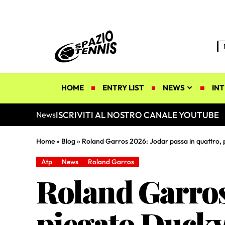
HOME
ENTRY LIST
NEWS
INT
ISCRIVITI AL NOSTRO CANALE YOUTUBE
News
Home
»
Blog
»
Roland Garros 2026: Jodar passa in quattro,
Atp
News
Roland Garros
Roland Garros 
piegato Duck