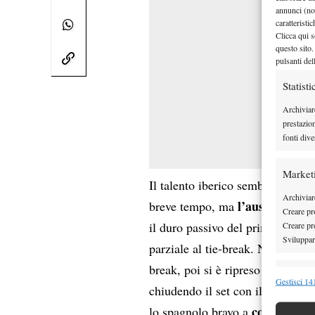
annunci (no
caratteristi
Clicca qui s
questo sito.
pulsanti del
Statisti
Archiviar
prestazio
fonti dive
Market
Il talento iberico sembrava avere
Archiviare
l’australiano
breve tempo, ma
Creare pro
il duro passivo del primo set, ha
Creare pro
Sviluppare
parziale al tie-break. Nella terz
break, poi si è ripreso con forza,
Funzion
Gestisci 141
chiudendo il set con il break. Ne
Abbinare e
controllare
lo spagnolo bravo a
Identifica