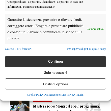
Collegare diversi dispositivi, Identificare i dispositivi in base alle
informazioni trasmesse automaticamente.
DI TENDENZA
Garantire la sicurezza, prevenire e rilevare frodi,
Atp
News
correggere errori, Erogare e presentare pubblicità
Sempre attivo
Ritiro Alcaraz da Cincinnati, US Open a
e contenuto, Salvare e comunicare le scelte sulla
rischio?
privacy.
Gestisci 1410 fornitori
Per saperne di più su questi scopi
Atp
News
Masters 1000 Montreal 2026: cade un altro
italiano, Sonego subito fuori
Continua
Solo necessari
Atp
News
Draper torna in campo ma si arrende ad
Gestisci opzioni
Atmane: lacrime a Montreal dopo il rientro
Cookie Policy
Dichiarazione sulla Privacy
Imprint
Atp
News
Masters 1000 Montreal 2026: programma,