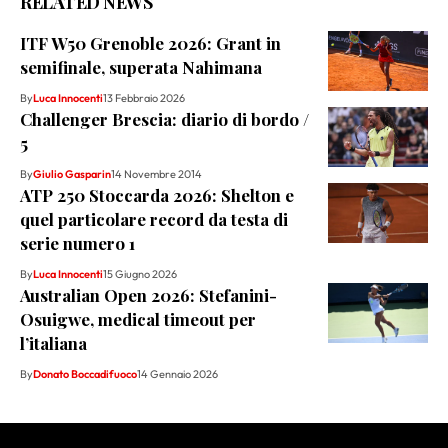
RELATED NEWS
ITF W50 Grenoble 2026: Grant in
semifinale, superata Nahimana
By
Luca Innocenti
13 Febbraio 2026
Challenger Brescia: diario di bordo /
5
By
Giulio Gasparin
14 Novembre 2014
ATP 250 Stoccarda 2026: Shelton e
quel particolare record da testa di
serie numero 1
By
Luca Innocenti
15 Giugno 2026
Australian Open 2026: Stefanini-
Osuigwe, medical timeout per
l’italiana
By
Donato Boccadifuoco
14 Gennaio 2026