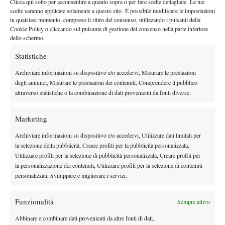
Clicca qui sotto per acconsentire a quanto sopra o per fare scelte dettagliate. Le tue
scelte saranno applicate solamente a questo sito. È possibile modificare le impostazioni
esprimerà il tennis migliore nel weekend vincerà il titolo”.
in qualsiasi momento, compreso il ritiro del consenso, utilizzando i pulsanti della
Insegnamenti e prospettive
Cookie Policy o cliccando sul pulsante di gestione del consenso nella parte inferiore
dello schermo.
Un primo Roland Garros ricco di esperienze e lezioni da cui
Statistiche
trarre insegnamenti:
“È stata una grande esperienza. Porto con
me tutto quello che ho vissuto in queste partite e
sicuramente mi
Archiviare informazioni su dispositivo e/o accedervi, Misurare le prestazioni
servirà per imparare e continuare a migliorare nelle prossime
degli annunci, Misurare le prestazioni dei contenuti, Comprendere il pubblico
attraverso statistiche o la combinazione di dati provenienti da fonti diverse.
settimane di allenamento”.
Ora è tempo di tuffarsi nella stagione sul verde, con l’obiettivo di
Marketing
brillare anche a Wimbledon:
“Nei prossimi giorni mi prenderò
qualche giorno di riposo per recuperare bene da questa
Archiviare informazioni su dispositivo e/o accedervi, Utilizzare dati limitati per
settimana e prepararmi alla stagione sull’erba.
Non ho molta
la selezione della pubblicità, Creare profili per la pubblicità personalizzata,
Utilizzare profili per la selezione di pubblicità personalizzata, Creare profili per
esperienza su questa superficie, quindi darò il massimo e
la personalizzazione dei contenuti, Utilizzare profili per la selezione di contenuti
cercherò di mettere insieme qualche buona giornata di
personalizzati, Sviluppare e migliorare i servizi.
allenamento per arrivare pronto ai tornei”.
Funzionalità
Sempre attivo
Abbinare e combinare dati provenienti da altre fonti di dati,