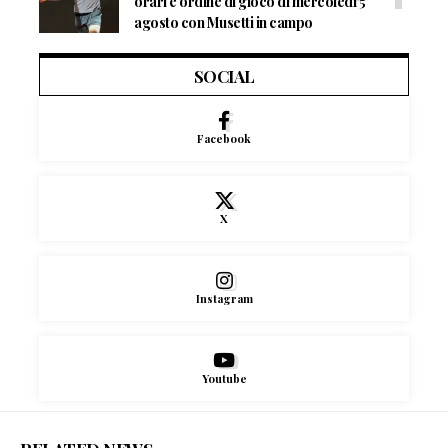
orari e ordine di gioco di mercoledì 5
agosto con Musetti in campo
SOCIAL
Facebook
X
Instagram
Youtube