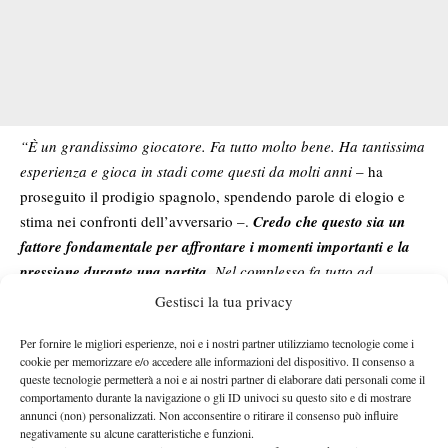
“È un grandissimo giocatore. Fa tutto molto bene. Ha tantissima
esperienza e gioca in stadi come questi da molti anni
– ha
proseguito il prodigio spagnolo, spendendo parole di elogio e
stima nei confronti dell’avversario –.
Credo che questo sia un
fattore fondamentale per affrontare i momenti importanti e la
pressione durante una partita.
Nel complesso fa tutto ad
altissimo livello. Se un giorno voglio arrivare a quel livello, so
Gestisci la tua privacy
che dovrò lavorare tantissimo”.
Per fornire le migliori esperienze, noi e i nostri partner utilizziamo tecnologie come i
E per il madrileno è proprio lui il favorito per la vittoria finale: “
È
cookie per memorizzare e/o accedere alle informazioni del dispositivo. Il consenso a
lui il favorito, ma deve ancora vincere altre due partite.
Tutti i
queste tecnologie permetterà a noi e ai nostri partner di elaborare dati personali come il
giocatori che saranno in semifinale venerdì avranno le stesse
comportamento durante la navigazione o gli ID univoci su questo sito e di mostrare
annunci (non) personalizzati. Non acconsentire o ritirare il consenso può influire
possibilità. Se sono arrivati fin lì significa che hanno ottenuto
negativamente su alcune caratteristiche e funzioni.
grandi risultati. Auguro il meglio a tutti: il giocatore che