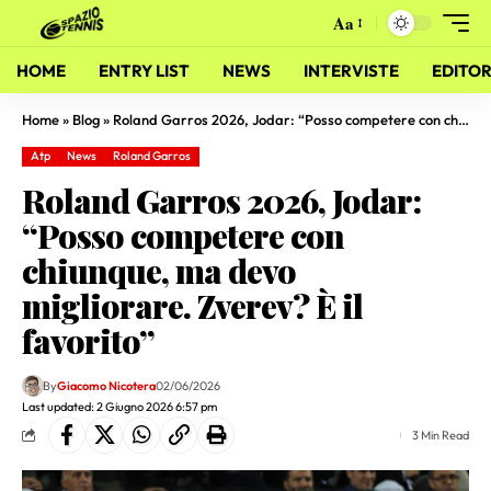
Aa
HOME
ENTRY LIST
NEWS
INTERVISTE
EDITOR
Home
»
Blog
»
Roland Garros 2026, Jodar: “Posso competere con chiunque, ma devo migliorare. Zverev? È il favorito”
Atp
News
Roland Garros
Roland Garros 2026, Jodar:
“Posso competere con
chiunque, ma devo
migliorare. Zverev? È il
favorito”
By
Giacomo Nicotera
02/06/2026
Last updated: 2 Giugno 2026 6:57 pm
3 Min Read