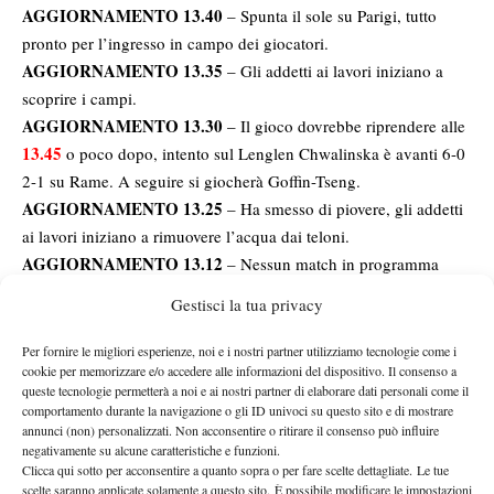
AGGIORNAMENTO 13.40
– Spunta il sole su Parigi, tutto
pronto per l’ingresso in campo dei giocatori.
AGGIORNAMENTO 13.35
– Gli addetti ai lavori iniziano a
scoprire i campi.
AGGIORNAMENTO 13.30
– Il gioco dovrebbe riprendere alle
13.45
o poco dopo, intento sul Lenglen Chwalinska è avanti 6-0
2-1 su Rame. A seguire si giocherà Goffin-Tseng.
AGGIORNAMENTO 13.25
– Ha smesso di piovere, gli addetti
ai lavori iniziano a rimuovere l’acqua dai teloni.
AGGIORNAMENTO 13.12
– Nessun match in programma
sullo Chatrier (dotato di copertura), si gioca solo sul Suzanne
Gestisci la tua privacy
Lenglen, altro campo con il tetto retrattile. In corso Chwalinska-
Rame.
Per fornire le migliori esperienze, noi e i nostri partner utilizziamo tecnologie come i
cookie per memorizzare e/o accedere alle informazioni del dispositivo. Il consenso a
AGGIORNAMENTO 13.10
– Il gioco non riprenderà prima
queste tecnologie permetterà a noi e ai nostri partner di elaborare dati personali come il
delle 13.45.
comportamento durante la navigazione o gli ID univoci su questo sito e di mostrare
AGGIORNAMENTO 13.05
– Il match tra Cecchinato e Houkes
annunci (non) personalizzati. Non acconsentire o ritirare il consenso può influire
negativamente su alcune caratteristiche e funzioni.
è in programma sul Campo 13, al momento si attende a causa
Clicca qui sotto per acconsentire a quanto sopra o per fare scelte dettagliate. Le tue
della forte pioggia sulla capitale francese.
scelte saranno applicate solamente a questo sito. È possibile modificare le impostazioni