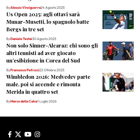
By
Alessio Vinciguerra
24 Agosto 2025
Us Open 2025: agli ottavi sarà
Munar-Musetti, lo spagnolo batte
Bergs in tre set
By
Daniele Testai
30 Agosto 2025
Non solo Sinner-Alcaraz: chi sono gli
altri tennisti ad aver giocato
un’esibizione in Corea del Sud
By
Francesco Petrucci
22 Ottobre 2025
Wimbledon 2026: Medvedev parte
male, poi si accende e rimonta
Merida in quattro set
By
Marco della Calce
1 Luglio 2026