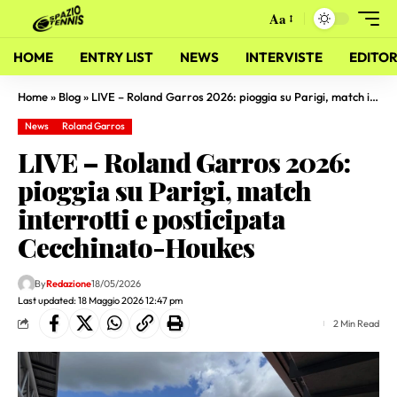
Aa
HOME
ENTRY LIST
NEWS
INTERVISTE
EDITOR
Home
»
Blog
»
LIVE – Roland Garros 2026: pioggia su Parigi, match interrotti e posticipata Cecchinato-Houkes
News
Roland Garros
LIVE – Roland Garros 2026:
pioggia su Parigi, match
interrotti e posticipata
Cecchinato-Houkes
By
Redazione
18/05/2026
Last updated: 18 Maggio 2026 12:47 pm
2 Min Read