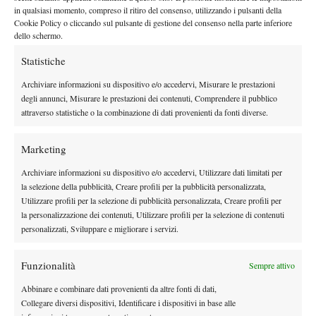
AGGIORNAMENTO 13.01 –
in qualsiasi momento, compreso il ritiro del consenso, utilizzando i pulsanti della
La pioggia è visibilmente
Cookie Policy o cliccando sul pulsante di gestione del consenso nella parte inferiore
aumentata, tutti i match sono stati interrotti
dello schermo.
AGGIORNAMENTO 13.00
– Gli spettatori abbandonano i
Statistiche
campi secondari per cercare riparo dalla pioggia
AGGIORNAMENTO 12.58
– La pioggia aumenta, altri match
Archiviare informazioni su dispositivo e/o accedervi, Misurare le prestazioni
degli annunci, Misurare le prestazioni dei contenuti, Comprendere il pubblico
si stanno fermando
attraverso statistiche o la combinazione di dati provenienti da fonti diverse.
AGGIORNAMENTO 12.55
– Il campo 13 è totalmente coperto
dai teloni
Marketing
Archiviare informazioni su dispositivo e/o accedervi, Utilizzare dati limitati per
la selezione della pubblicità, Creare profili per la pubblicità personalizzata,
Utilizzare profili per la selezione di pubblicità personalizzata, Creare profili per
la personalizzazione dei contenuti, Utilizzare profili per la selezione di contenuti
personalizzati, Sviluppare e migliorare i servizi.
Funzionalità
Sempre attivo
Abbinare e combinare dati provenienti da altre fonti di dati,
DI TENDENZA
Collegare diversi dispositivi, Identificare i dispositivi in base alle
News