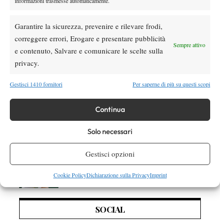
informazioni trasmesse automaticamente.
Dalle porte dell’eliminazione alla gloria:
Norrie scrive la sua favola a Montreal,
Garantire la sicurezza, prevenire e rilevare frodi,
rimonta folle su de Minaur
correggere errori, Erogare e presentare pubblicità
Sempre attivo
News
Wta
e contenuto, Salvare e comunicare le scelte sulla
Paolini salta il WTA 1000 di Cincinnati, non
privacy.
difenderà la finale del 2025
Gestisci 1410 fornitori
Per saperne di più su questi scopi
Atp
News
Continua
Masters 1000 Montreal 2026: programma,
orario e ordine di gioco venerdì 7 agosto.
Solo necessari
Arnaldi apre sul Centrale
Atp
News
Gestisci opzioni
Masters 1000 Montreal 2026: Darderi
rimonta Shang e vola agli ottavi
Cookie Policy
Dichiarazione sulla Privacy
Imprint
SOCIAL