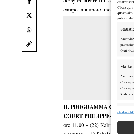
Berrettini
Arnaldi
derby tra
e
c
caratteristi
Clicca qui s
campo la numero uno al mond
questo sito.
pulsanti del
Statisti
Archiviar
prestazio
fonti dive
Market
Archiviare
Creare pro
Creare pro
Sviluppare
IL PROGRAMMA COMPLE
Funzion
Gestisci 141
COURT PHILIPPE-CHATRI
Abbinare e
ore 11.00 – (22) Kalinskaya vs
Identifica
a seguire – (1) Sabalenka vs (25