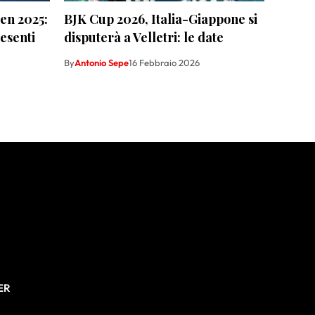
en 2025:
BJK Cup 2026, Italia-Giappone si
resenti
disputerà a Velletri: le date
By
Antonio Sepe
16 Febbraio 2026
ER