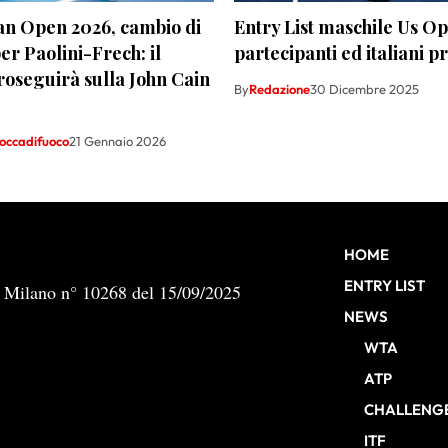
an Open 2026, cambio di
Entry List maschile Us Op
r Paolini-Frech: il
partecipanti ed italiani p
oseguirà sulla John Cain
By
Redazione
30 Dicembre 2025
occadifuoco
21 Gennaio 2026
HOME
ENTRY LIST
b Milano n° 10268 del 15/09/2025
NEWS
WTA
ATP
CHALLENG
ITF