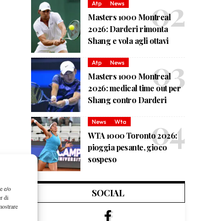
Atp
News
Masters 1000 Montreal
2026: Darderi rimonta
Shang e vola agli ottavi
Atp
News
Masters 1000 Montreal
2026: medical time out per
Shang contro Darderi
News
Wta
WTA 1000 Toronto 2026:
pioggia pesante, gioco
sospeso
e e/o
SOCIAL
r di
mostrare