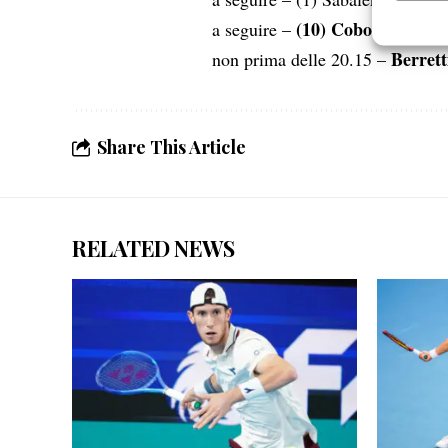
Garanti
(10) Cobolli
a seguire –
vs (4) 
Erogare
Berrett
non prima delle 20.15 –
scelte 
Share This Article
RELATED NEWS