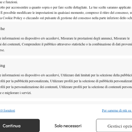
he vale un posto in semifinale. Nel femminile, in
che e funzioni.
otto per acconsentire a quanto sopra o per fare scelte dettagliate. Le tue scelte saranno applicate
Aryna Sabalenka
o
.
 È possibile modificare le impostazioni in qualsiasi momento, compreso il ritiro del consenso, ut
la Cookie Policy o cliccando sul pulsante di gestione del consenso nella parte inferiore dello sc
che
e informazioni su dispositivo e/o accedervi, Misurare le prestazioni degli annunci, Misurare le
ni dei contenuti, Comprendere il pubblico attraverso statistiche o la combinazione di dati proveni
rse.
ing
 informazioni su dispositivo e/o accedervi, Utilizzare dati limitati per la selezione della pubblici
fili per la pubblicità personalizzata, Utilizzare profili per la selezione di pubblicità personalizzat
fili per la personalizzazione dei contenuti, Utilizzare profili per la selezione di contenuti persona
 e migliorare i servizi.
TO
alità
Semp
0 fornitori
Per saperne di più su
ER
 combinare dati provenienti da altre fonti di dati, Collegare diversi dispositivi,
 Chwalisnska
re i dispositivi in base alle informazioni trasmesse automaticamente.
Continua
Solo necessari
Gestisci opzi
) Shnaider