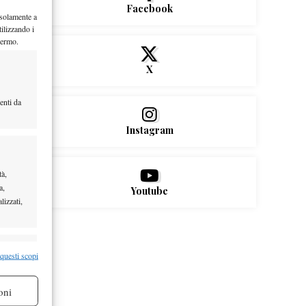
Facebook
 solamente a
ilizzando i
hermo.
X
enti da
Instagram
tà,
a,
Youtube
lizzati,
re attivo
 questi scopi
oni