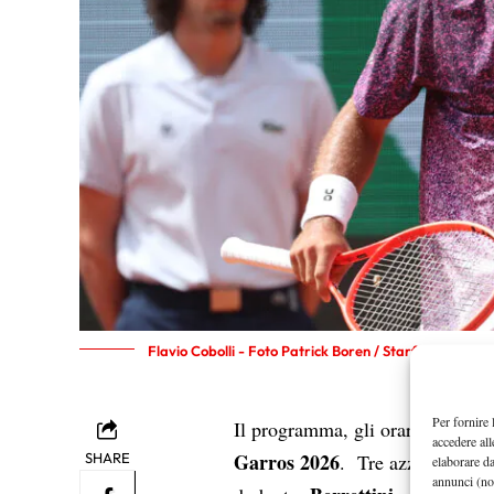
Flavio Cobolli - Foto Patrick Boren / Starface/ipa-ag
Per fornire 
Il programma, gli orari e l’ordin
accedere all
Garros 2026
SHARE
. Tre azzurri in 
elaborare d
annunci (no