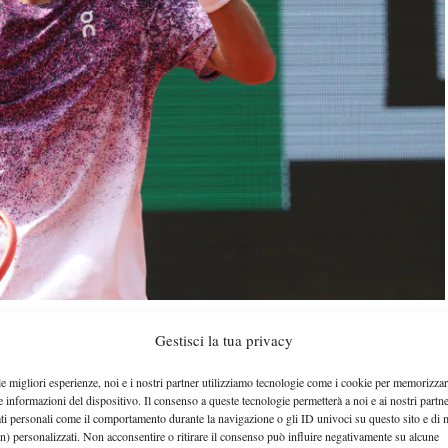
ency.net
Gestisci la tua privacy
le migliori esperienze, noi e i nostri partner utilizziamo tecnologie come i cookie per memorizzar
mercoledì 3 giugno
Roland
e di gioco di
del
e informazioni del dispositivo. Il consenso a queste tecnologie permetterà a noi e ai nostri partne
Cobolli
Auger-Aliassime
campo con
che sfida
e il
ati personali come il comportamento durante la navigazione o gli ID univoci su questo sito e di 
n) personalizzati. Non acconsentire o ritirare il consenso può influire negativamente su alcune