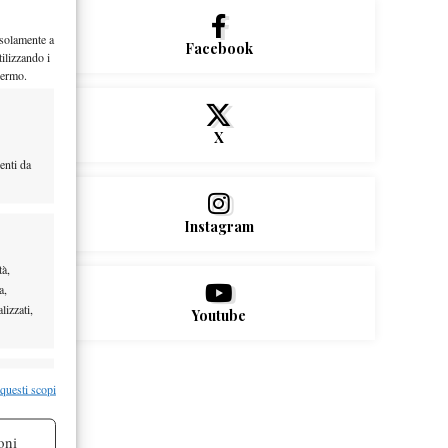
 solamente a
Facebook
ilizzando i
hermo.
X
enti da
Instagram
tà,
a,
lizzati,
Youtube
re attivo
 questi scopi
oni