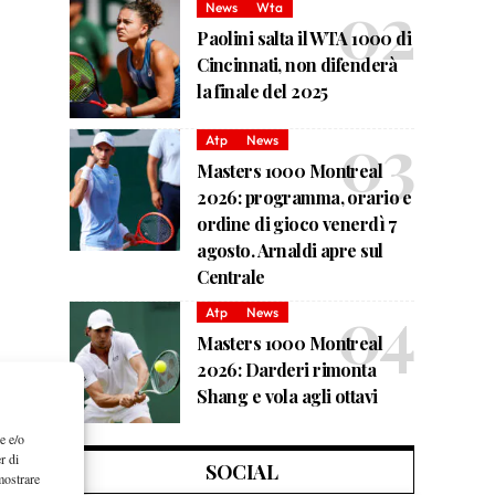
News
Wta
Paolini salta il WTA 1000 di
Cincinnati, non difenderà
la finale del 2025
Atp
News
Masters 1000 Montreal
2026: programma, orario e
ordine di gioco venerdì 7
agosto. Arnaldi apre sul
Centrale
Atp
News
Masters 1000 Montreal
2026: Darderi rimonta
Shang e vola agli ottavi
e e/o
r di
SOCIAL
mostrare