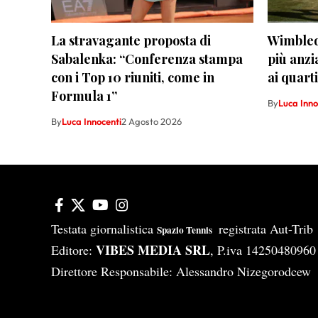
La stravagante proposta di
Wimbledo
Sabalenka: “Conferenza stampa
più anzi
con i Top 10 riuniti, come in
ai quart
Formula 1”
By
Luca Inno
By
Luca Innocenti
2 Agosto 2026
Testata giornalistica
registrata Aut-Tri
Spazio Tennis
VIBES MEDIA SRL
Editore:
, P.iva 14250480960
Direttore Responsabile: Alessandro Nizegorodcew