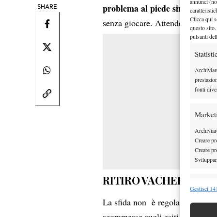
annunci (no
problema al piede sinistro,
SHARE
di 
caratteristi
Clicca qui s
senza giocare. Attende il vince
questo sito.
pulsanti del
Statisti
Archiviar
prestazio
fonti dive
Market
Archiviare
Creare pro
Creare pro
Sviluppare
RITIRO VACHEROT, C
Funzion
Gestisci 141
La sfida non è regolarmente com
Abbinare e
Identifica
scommesse sugli esiti (Vacherot 