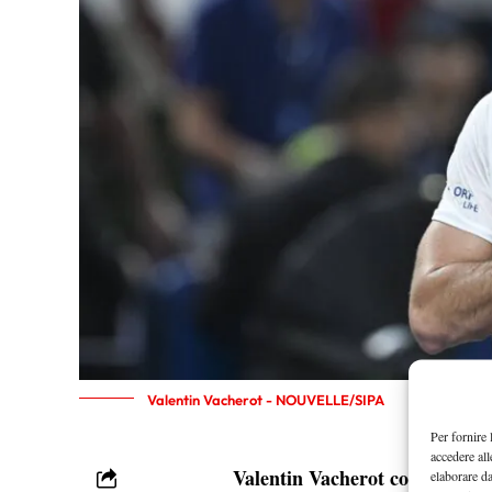
Valentin Vacherot - NOUVELLE/SIPA
Per fornire 
accedere all
Valentin Vacherot costretto al
elaborare d