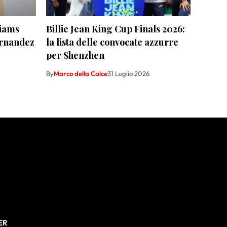
liams
Billie Jean King Cup Finals 2026:
ernandez
la lista delle convocate azzurre
per Shenzhen
By
Marco della Calce
31 Luglio 2026
ER