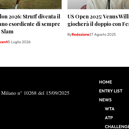
n 2026: Struff diventa il
US Open 2025: Venus Wil
ano esordiente di sempre
giocherà il doppio con F
i Slam
By
Redazione
27 Agosto 2025
centi
5 Luglio 2026
HOME
ENTRY LIST
b Milano n° 10268 del 15/09/2025
NEWS
WTA
ATP
CHALLENG