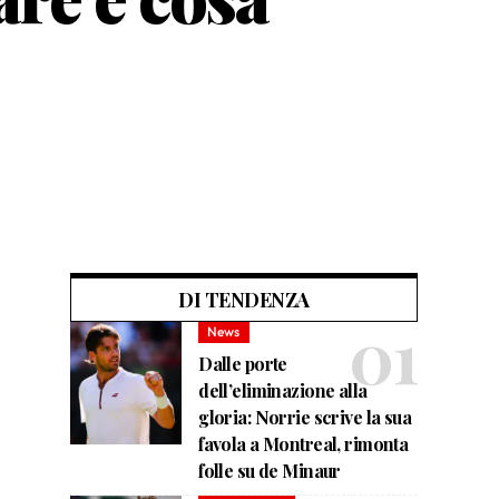
DI TENDENZA
News
Dalle porte
dell’eliminazione alla
gloria: Norrie scrive la sua
favola a Montreal, rimonta
folle su de Minaur