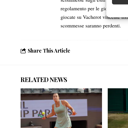
regolamento per le giocate sul pe
Garanti
giocate su Vacherot vincente torne
Erogare
scommesse saranno perdenti.
scelte 
Share This Article
RELATED NEWS