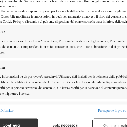
n) personalizzati. Non acconsentire o ritirare il consenso può influire negativamente su alcune
conseguenza Alejandro Tabilo avanza al terzo turno
che e funzioni.
otto per acconsentire a quanto sopra o per fare scelte dettagliate. Le tue scelte saranno applicate
nte tra Daniel Adolfo Vallejo e Moise Kouame.
 È possibile modificare le impostazioni in qualsiasi momento, compreso il ritiro del consenso, ut
la Cookie Policy o cliccando sul pulsante di gestione del consenso nella parte inferiore dello sc
che
e informazioni su dispositivo e/o accedervi, Misurare le prestazioni degli annunci, Misurare le
ni dei contenuti, Comprendere il pubblico attraverso statistiche o la combinazione di dati proveni
rse.
ing
 informazioni su dispositivo e/o accedervi, Utilizzare dati limitati per la selezione della pubblici
fili per la pubblicità personalizzata, Utilizzare profili per la selezione di pubblicità personalizzat
fili per la personalizzazione dei contenuti, Utilizzare profili per la selezione di contenuti persona
 e migliorare i servizi.
OSA SUCCEDE CON LE SCOMMESSE
alità
Semp
0 fornitori
Per saperne di più su
inciata, quindi saranno rimborsate tutte le
 combinare dati provenienti da altre fonti di dati, Collegare diversi dispositivi,
re i dispositivi in base alle informazioni trasmesse automaticamente.
Continua
Solo necessari
Gestisci opzi
perdente, Tabilo vincente). Diverso invece il