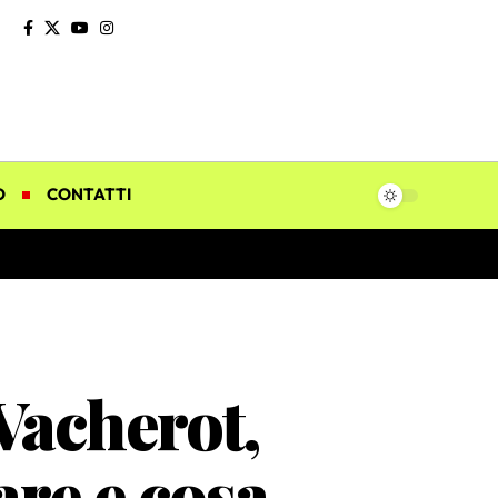
O
CONTATTI
Vacherot,
are e cosa