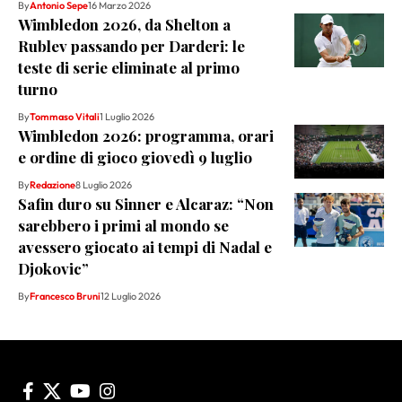
By
Antonio Sepe
16 Marzo 2026
Wimbledon 2026, da Shelton a
Rublev passando per Darderi: le
teste di serie eliminate al primo
turno
By
Tommaso Vitali
1 Luglio 2026
Wimbledon 2026: programma, orari
e ordine di gioco giovedì 9 luglio
By
Redazione
8 Luglio 2026
Safin duro su Sinner e Alcaraz: “Non
sarebbero i primi al mondo se
avessero giocato ai tempi di Nadal e
Djokovic”
By
Francesco Bruni
12 Luglio 2026