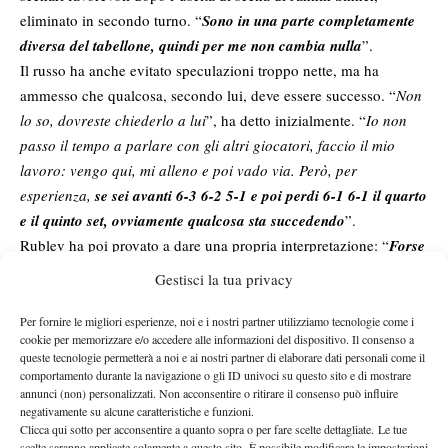
eliminato in secondo turno. “
Sono in una parte completamente
diversa del tabellone, quindi per me non cambia nulla
”.
Il russo ha anche evitato speculazioni troppo nette, ma ha
ammesso che qualcosa, secondo lui, deve essere successo. “
Non
lo so, dovreste chiederlo a lui
”, ha detto inizialmente. “
Io non
passo il tempo a parlare con gli altri giocatori, faccio il mio
lavoro: vengo qui, mi alleno e poi vado via. Però, per
esperienza,
se sei avanti 6-3 6-2 5-1 e poi perdi 6-1 6-1 il quarto
e il quinto set, ovviamente qualcosa sta succedendo
”.
Rublev ha poi provato a dare una propria interpretazione: “
Forse
aveva un piccolo problema fisico.
Magari sul 5-1 lo sentiva
Gestisci la tua privacy
poco, poi
si è rilassato, ha commesso un errore semplice e il
problema è peggiorato.
Ho visto alcuni video e non sembrava
Per fornire le migliori esperienze, noi e i nostri partner utilizziamo tecnologie come i
cookie per memorizzare e/o accedere alle informazioni del dispositivo. Il consenso a
muoversi bene. Ma sono solo supposizioni. Spero soprattutto
queste tecnologie permetterà a noi e ai nostri partner di elaborare dati personali come il
che stia bene e che possa giocare i prossimi tornei
”.
comportamento durante la navigazione o gli ID univoci su questo sito e di mostrare
IL CURIOSO DATO SUI QUARTI SLAM
annunci (non) personalizzati. Non acconsentire o ritirare il consenso può influire
negativamente su alcune caratteristiche e funzioni.
Clicca qui sotto per acconsentire a quanto sopra o per fare scelte dettagliate. Le tue
Rublev è tornato anche sul tema dei quarti di finale Slam,
scelte saranno applicate solamente a questo sito. È possibile modificare le impostazioni