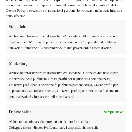
raggiunti già dieci volte in carriera senza mai riuscire a superarli.
in qualsiasi momento, compreso il ritiro del consenso, utilizzando i pulsanti della
Cookie Policy o cliccando sul pulsante di gestione del consenso nella parte inferiore
Una statistica che, almeno a suo dire, non rappresenta
dello schermo.
un’ossessione. “
Non sento di dover abbattere per forza questa
Statistiche
barriera
”, ha detto. “
Prima di tutto non sono ancora ai quarti.
So che se continuerò a fare le cose nel modo giusto, prima o poi
Archiviare informazioni su dispositivo e/o accedervi, Misurare le prestazioni
succederà.
Dieci quarti di finale sono comunque un risultato
degli annunci, Misurare le prestazioni dei contenuti, Comprendere il pubblico
attraverso statistiche o la combinazione di dati provenienti da fonti diverse.
importante
, migliore di tanti giocatori che magari hanno fatto
una o due semifinali e basta. Non scambierei quei dieci quarti
Marketing
con una o due semifinali,
anche se una finale sì… quella magari
la cambierei
”.
Archiviare informazioni su dispositivo e/o accedervi, Utilizzare dati limitati per
IL PROSSIMO ROUND
la selezione della pubblicità, Creare profili per la pubblicità personalizzata,
Utilizzare profili per la selezione di pubblicità personalizzata, Creare profili per
Parlando del possibile prossimo avversario, Alex De Minaur,
la personalizzazione dei contenuti, Utilizzare profili per la selezione di contenuti
personalizzati, Sviluppare e migliorare i servizi.
Rublev ha mostrato grande rispetto: “
Il suo livello è chiaramente
quello di un giocatore da semifinale Slam.
Ha già battuto
Funzionalità
giocatori che hanno vinto Slam e grandi finali. È solo una
Sempre attivo
questione di tempo
”.
Abbinare e combinare dati provenienti da altre fonti di dati,
I CAPELLI PERFETTI DI RUBLEV
Collegare diversi dispositivi, Identificare i dispositivi in base alle