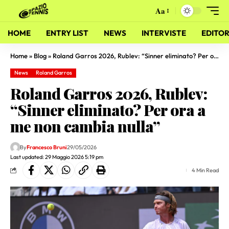
Aa
HOME
ENTRY LIST
NEWS
INTERVISTE
EDITOR
Home
»
Blog
»
Roland Garros 2026, Rublev: “Sinner eliminato? Per ora a me non cambia nulla”
News
Roland Garros
Roland Garros 2026, Rublev:
“Sinner eliminato? Per ora a
me non cambia nulla”
By
Francesco Bruni
29/05/2026
Last updated: 29 Maggio 2026 5:19 pm
4 Min Read