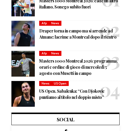
Masters 1000 Montreal 2026: cade un altro
italiano, Sonego subito fuori
Atp
News
Draper torna in campo ma si arrende ad
Atmane: lacrime a Montreal dopo il rientro
Atp
News
Masters 1000 Montreal 2026: programma,
orari e ordine di gioco di mercoledì 5
agosto con Musetti in campo
News
US Open
US Open, Sabalenka: “Con Djokovic
puntiamo al titolo nel doppio misto”
SOCIAL