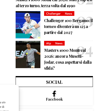
al terzo turno, terza volta dal 1990
Challenger
News
Challenger 100 Bergamo: il
torneo diventerà un 125 a
partire dal 2027
Atp
News
Masters 1000 Montreal
2026: ancora Musetti-
Jodar, cosa aspettarsi dalla
sfida?
SOCIAL
Facebook
e e/o
r di
mostrare