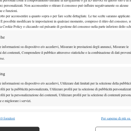
hambri
Michael Venus
e
con il punteggio di 6-3 6-4.
n) personalizzati. Non acconsentire o ritirare il consenso può influire negativamente su alcune
che e funzioni.
otto per acconsentire a quanto sopra o per fare scelte dettagliate. Le tue scelte saranno applicate
 È possibile modificare le impostazioni in qualsiasi momento, compreso il ritiro del consenso, ut
la Cookie Policy o cliccando sul pulsante di gestione del consenso nella parte inferiore dello sc
che
e informazioni su dispositivo e/o accedervi, Misurare le prestazioni degli annunci, Misurare le
ni dei contenuti, Comprendere il pubblico attraverso statistiche o la combinazione di dati proveni
rse.
ing
 informazioni su dispositivo e/o accedervi, Utilizzare dati limitati per la selezione della pubblici
fili per la pubblicità personalizzata, Utilizzare profili per la selezione di pubblicità personalizzat
rnazionali d’Italia
, la coppia testa di serie numero 5
fili per la personalizzazione dei contenuti, Utilizzare profili per la selezione di contenuti persona
 e migliorare i servizi.
e di fermarsi e disputa un match di ottimo livello.
rsari al duo italiano sono sufficienti un break per set,
alità
Semp
0 fornitori
Per saperne di più su
re la partita in maniera impeccabile concedendo solo
 combinare dati provenienti da altre fonti di dati, Collegare diversi dispositivi,