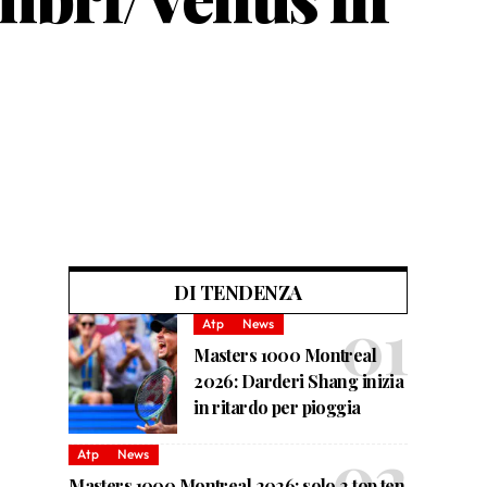
DI TENDENZA
Atp
News
Masters 1000 Montreal
2026: Darderi Shang inizia
in ritardo per pioggia
Atp
News
Masters 1000 Montreal 2026: solo 2 top ten