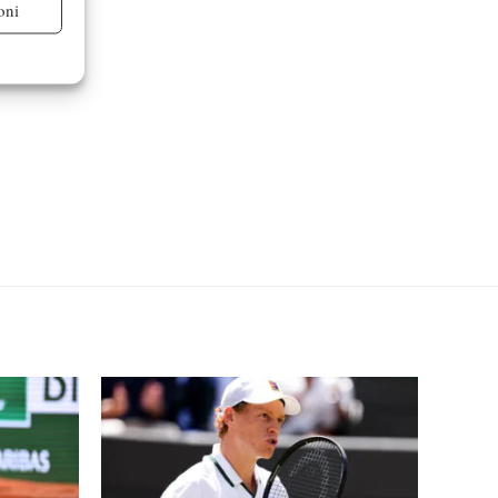
oni
re attivo