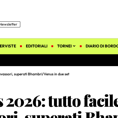
Newsletter
ERVISTE
EDITORIALI
TORNEI
DIARIO DI BORD
avassori, superati Bhambri/Venus in due set
2026: tutto facil
ori, superati Bh