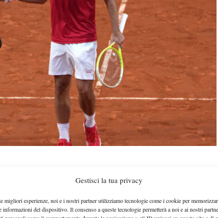
Gestisci la tua privacy
Roland Garros
Simone
no al
del duo composto da
le migliori esperienze, noi e i nostri partner utilizziamo tecnologie come i cookie per memorizzar
e accede senza eccessivi patemi al terzo turno, grazie
e informazioni del dispositivo. Il consenso a queste tecnologie permetterà a noi e ai nostri partne
ati personali come il comportamento durante la navigazione o gli ID univoci su questo sito e di 