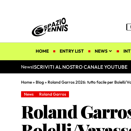
HOME
ENTRY LIST
NEWS
INT
ISCRIVITI AL NOSTRO CANALE YOUTUBE
News
Home
»
Blog
»
Roland Garros 2026: tutto facile per Bolelli/V
News
Roland Garros
Roland Garros 
Bolelli/Vavass