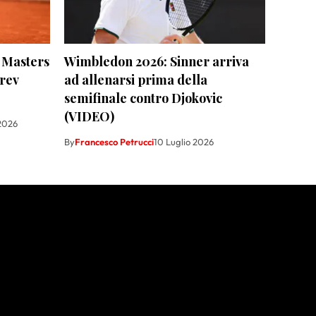
l Masters
Wimbledon 2026: Sinner arriva
erev
ad allenarsi prima della
semifinale contro Djokovic
(VIDEO)
2026
By
Francesco Petrucci
10 Luglio 2026