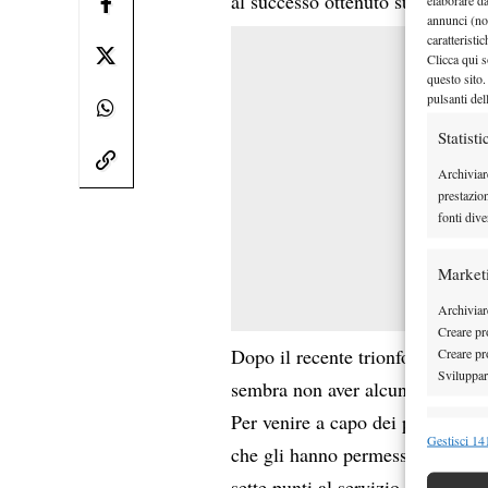
Yuki B
al successo ottenuto su
annunci (no
caratteristi
Clicca qui s
questo sito.
pulsanti del
Statisti
Archiviar
prestazio
fonti dive
Market
Archiviare
Creare pro
Inte
Dopo il recente trionfo agli
Creare pro
Sviluppare
sembra non aver alcuna intenzion
Per venire a capo dei propri avve
Funzion
Gestisci 141
che gli hanno permesso di gesti
Abbinare e
sette punti al servizio.