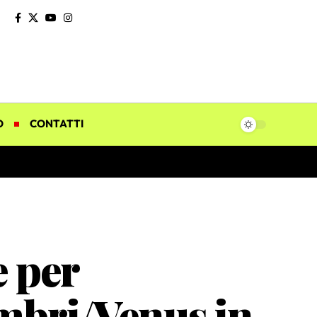
O
CONTATTI
e per
ambri/Venus in