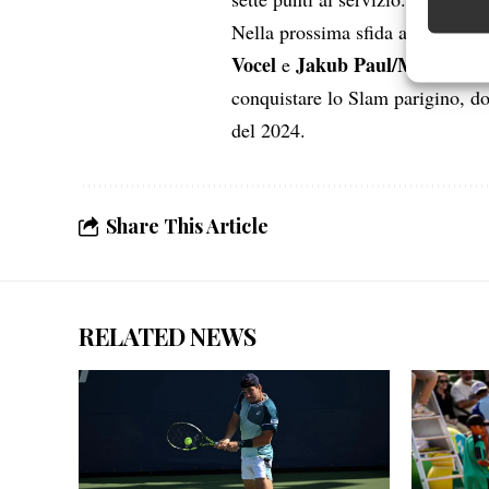
Identifica
Nella prossima sfida affronteran
Garanti
Vocel
Jakub Paul/Marcus Wi
e
Erogare
conquistare lo Slam parigino, do
scelte 
del 2024.
Share This Article
RELATED NEWS