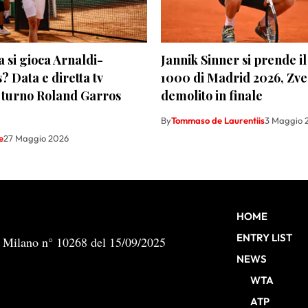
a si gioca Arnaldi-
Jannik Sinner si prende i
s? Data e diretta tv
1000 di Madrid 2026, Zv
 turno Roland Garros
demolito in finale
By
Tommaso de Laurentiis
3 Maggio 
e
27 Maggio 2026
HOME
ENTRY LIST
b Milano n° 10268 del 15/09/2025
NEWS
WTA
ATP