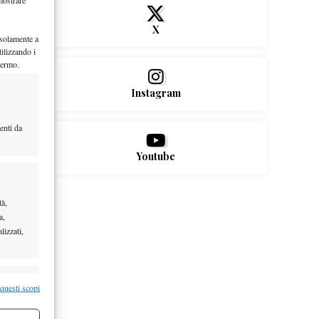
X
 solamente a
ilizzando i
hermo.
Instagram
enti da
Youtube
tà,
a,
lizzati,
re attivo
 questi scopi