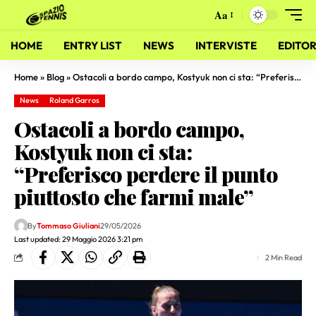
Aa
HOME
ENTRY LIST
NEWS
INTERVISTE
EDITOR
Home
»
Blog
»
Ostacoli a bordo campo, Kostyuk non ci sta: “Preferisco perdere il punto piuttosto che farmi male”
News
Roland Garros
Ostacoli a bordo campo,
Kostyuk non ci sta:
“Preferisco perdere il punto
piuttosto che farmi male”
By
Tommaso Giuliani
29/05/2026
Last updated: 29 Maggio 2026 3:21 pm
2 Min Read