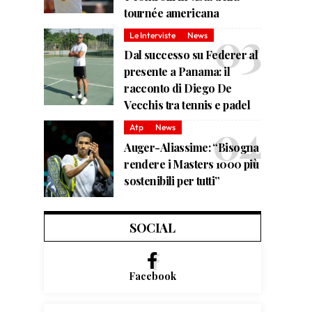
tournée americana
Le Interviste
News
Dal successo su Federer al
presente a Panama: il
racconto di Diego De
Vecchis tra tennis e padel
Atp
News
Auger-Aliassime: “Bisogna
rendere i Masters 1000 più
sostenibili per tutti”
SOCIAL
Facebook