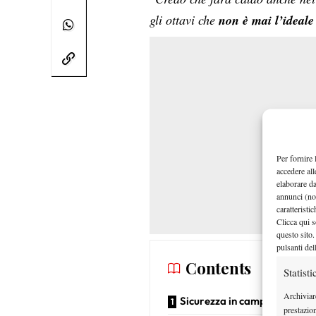
gli ottavi che
non è mai l’ideale
Per fornire 
accedere all
elaborare d
annunci (no
caratteristi
Clicca qui s
questo sito.
pulsanti del
Contents
Statisti
Archiviar
Sicurezza in campo
prestazio