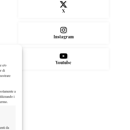
X
Instagram
Youtube
e e/o
r di
mostrare
 solamente a
ilizzando i
hermo.
enti da