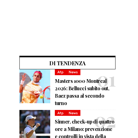
DI TENDENZA
Atp
News
Masters 1000 Montreal
2026: Bellucci subito out,
Baez passa al secondo
turno
Atp
News
Sinner, check-up di quattro
ore a Milano: prevenzione
e controlli in vista della