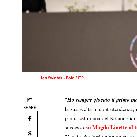
Iga Swiatek - Foto FITP
“
Ho sempre giocato il primo ma
SHARE
la sua scelta in controtendenza, 
prima settimana del Roland Garr
su Magda Linette al 
successo
“
Credo che farà caldo anche nei