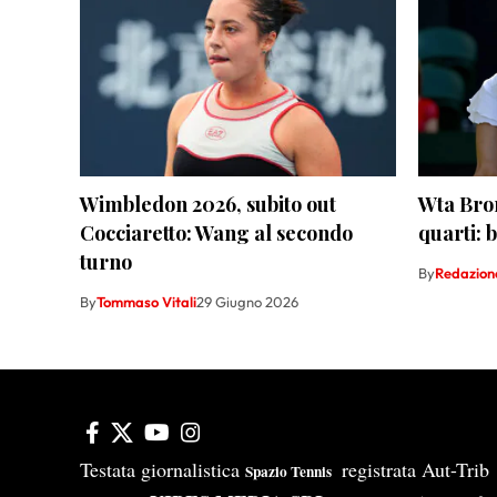
Wimbledon 2026, subito out
Wta Bron
Cocciaretto: Wang al secondo
quarti: 
turno
By
Redazion
By
Tommaso Vitali
29 Giugno 2026
Testata giornalistica
registrata Aut-Tri
Spazio Tennis