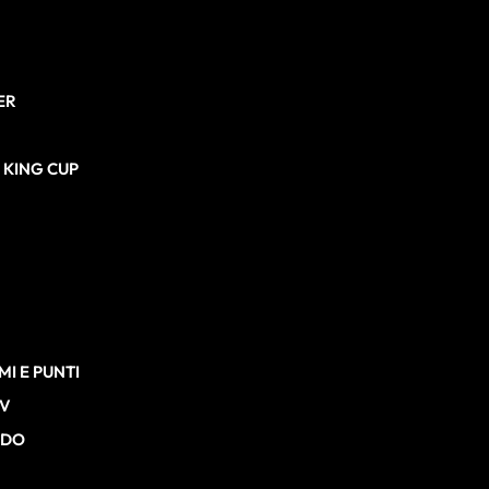
ER
N KING CUP
I E PUNTI
TV
RDO