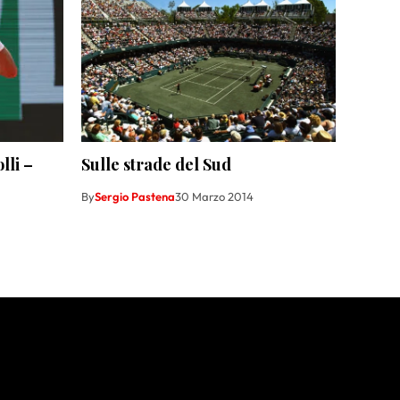
lli –
Sulle strade del Sud
By
Sergio Pastena
30 Marzo 2014