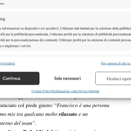
posto differente perché al
rse.
momento non sono sicuri
“.
ing
Swiatek ha commentato così i
 informazioni su dispositivo e/o accedervi, Utilizzare dati limitati per la selezione della pubblici
iocatori in campo a causa delle pubblicità collocate in
fili per la pubblicità personalizzata, Utilizzare profili per la selezione di pubblicità personalizzat
d Garros 2026. La quattro volte campionessa del
fili per la personalizzazione dei contenuti, Utilizzare profili per la selezione di contenuti persona
 e migliorare i servizi.
’importanza di un cambiamento: “
Sui campi in terra
la rimbalza più alta, se queste cose continuano a
alità
Semp
0 fornitori
Per saperne di più su
are”.
 combinare dati provenienti da altre fonti di dati, Collegare diversi dispositivi,
re i dispositivi in base alle informazioni trasmesse automaticamente.
Continua
Solo necessari
Gestisci opzi
Roig
atek nel 2026 ha vissuto l’arrivo di Francisco
re la sicurezza, prevenire e rilevare frodi, correggere errori,
Cookie Policy
Dichiarazione sulla Privacy
Imprint
tore. Il rapporto tra i due, stando a quanto dichiarato
 e presentare pubblicità e contenuto, Salvare e comunicare le
Semp
minciato col piede giusto: “
Francisco è una persona
sulla privacy.
timo mix tra qualcuno molto
rilassato
e un
nterno del team”.