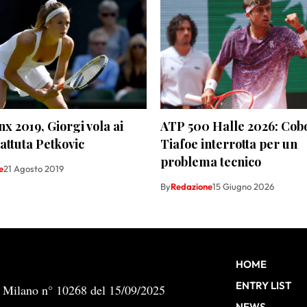
x 2019, Giorgi vola ai
ATP 500 Halle 2026: Cobo
battuta Petkovic
Tiafoe interrotta per un
problema tecnico
e
21 Agosto 2019
By
Redazione
15 Giugno 2026
HOME
ENTRY LIST
b Milano n° 10268 del 15/09/2025
NEWS