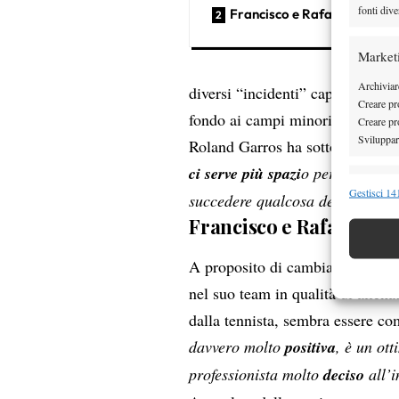
fonti dive
Francisco e Rafa
Market
Archiviare
diversi “incidenti” capitati ai g
Creare pro
fondo ai campi minori del Rolan
Creare pro
Sviluppare
Roland Garros ha sottolineato l
ci serve più spazi
o perché la pal
Funzion
Gestisci 141
succedere qualcosa deve cambi
Abbinare e
Francisco e Rafa
Identifica
A proposito di cambiamenti, Swi
Garanti
nel suo team in qualità di allena
Erogare
dalla tennista, sembra essere co
scelte 
davvero molto
positiva
, è un ot
professionista molto
deciso
all’i