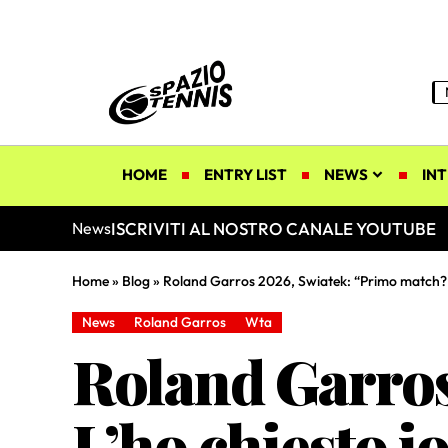
HOME
ENTRY LIST
NEWS
INT
ISCRIVITI AL NOSTRO CANALE YOUTUBE
News
Home
»
Blog
»
Roland Garros 2026, Swiatek: “Primo match? L
News
Roland Garros
Wta
Roland Garros
L’ho chiesto i