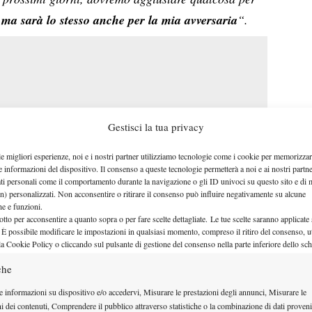
 ma sarà lo stesso anche per la mia avversaria
“.
Gestisci la tua privacy
le migliori esperienze, noi e i nostri partner utilizziamo tecnologie come i cookie per memorizzar
e informazioni del dispositivo. Il consenso a queste tecnologie permetterà a noi e ai nostri partne
ati personali come il comportamento durante la navigazione o gli ID univoci su questo sito e di 
n) personalizzati. Non acconsentire o ritirare il consenso può influire negativamente su alcune
che e funzioni.
otto per acconsentire a quanto sopra o per fare scelte dettagliate. Le tue scelte saranno applicate
 È possibile modificare le impostazioni in qualsiasi momento, compreso il ritiro del consenso, ut
Sicurezza in campo
la Cookie Policy o cliccando sul pulsante di gestione del consenso nella parte inferiore dello sc
che
“
Spero che i cartelloni
e informazioni su dispositivo e/o accedervi, Misurare le prestazioni degli annunci, Misurare le
pubblicitari vengano
messi in un
ni dei contenuti, Comprendere il pubblico attraverso statistiche o la combinazione di dati proveni