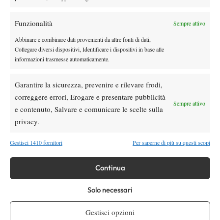
Masters 1000 Montreal 2026: medical time
out per Shang contro Darderi
Funzionalità
Sempre attivo
Abbinare e combinare dati provenienti da altre fonti di dati,
News
Wta
Collegare diversi dispositivi, Identificare i dispositivi in base alle
WTA 1000 Toronto 2026: pioggia pesante,
informazioni trasmesse automaticamente.
gioco sospeso
Garantire la sicurezza, prevenire e rilevare frodi,
correggere errori, Erogare e presentare pubblicità
Sempre attivo
SOCIAL
e contenuto, Salvare e comunicare le scelte sulla
privacy.
Facebook
Gestisci 1410 fornitori
Per saperne di più su questi scopi
Continua
X
Solo necessari
Gestisci opzioni
Instagram