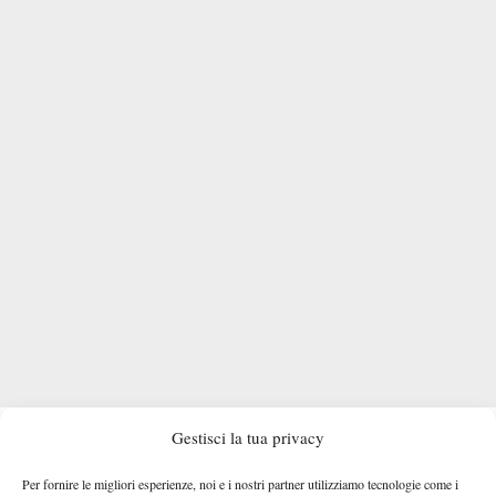
A CHE ORA SINNER-CERUNDOLO
Gestisci la tua privacy
La sfida tra Sinner e Juan Manuel Cerundolo andrà in scena
Per fornire le migliori esperienze, noi e i nostri partner utilizziamo tecnologie come i