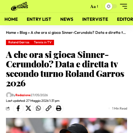
Aa
HOME
ENTRY LIST
NEWS
INTERVISTE
EDITOR
Home
»
Blog
»
A che ora si gioca Sinner-Cerundolo? Data e diretta tv secondo turno Roland Garros 2026
Roland Garros
Tennis in TV
A che ora si gioca Sinner-
Cerundolo? Data e diretta tv
secondo turno Roland Garros
2026
By
Redazione
27/05/2026
Last updated: 27 Maggio 2026 1:31 pm
1 Min Read