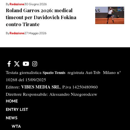
By
Redazione
30 Giugno 2026
Roland Garros 2026: medical
timeout per Davidovich Fokina
contro Tirante
By
Redazione
27 Maggio 2026
Testata giornalistica
registrata Aut-Trib Milano n°
Spazio Tennis
10268 del 15/09/2025
VIBES MEDIA SRL
Editore:
, P.iva 14250480960
Direttore Responsabile: Alessandro Nizegorodcew
HOME
ENTRY LIST
NEWS
WTA