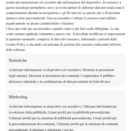
giovedì 28 maggio
alle 12.00 sul Philippe-Chatrier.
Il match
cookie per memorizzare e/o accedere alle informazioni del dispositivo. Il consenso a
queste tecnologie permetterà a noi e ai nostri partner di elaborare dati personali come il
Discovery+ e HBO
verrà trasmesso sulle piattaforme
comportamento durante la navigazione o gli ID univoci su questo sito e di mostrare
Max
previo abbonamento.
annunci (non) personalizzati. Non acconsentire o ritirare il consenso può influire
negativamente su alcune caratteristiche e funzioni.
Clicca qui sotto per acconsentire a quanto sopra o per fare scelte dettagliate. Le tue
scelte saranno applicate solamente a questo sito. È possibile modificare le impostazioni
in qualsiasi momento, compreso il ritiro del consenso, utilizzando i pulsanti della
Cookie Policy o cliccando sul pulsante di gestione del consenso nella parte inferiore
dello schermo.
DI TENDENZA
Statistiche
Atp
News
Archiviare informazioni su dispositivo e/o accedervi, Misurare le prestazioni
degli annunci, Misurare le prestazioni dei contenuti, Comprendere il pubblico
Masters 1000 Montreal 2026: programma,
attraverso statistiche o la combinazione di dati provenienti da fonti diverse.
orario e ordine di gioco venerdì 7 agosto.
Arnaldi apre sul Centrale
Marketing
Atp
News
Masters 1000 Montreal 2026: Darderi
Archiviare informazioni su dispositivo e/o accedervi, Utilizzare dati limitati per
rimonta Shang e vola agli ottavi
la selezione della pubblicità, Creare profili per la pubblicità personalizzata,
Utilizzare profili per la selezione di pubblicità personalizzata, Creare profili per
la personalizzazione dei contenuti, Utilizzare profili per la selezione di contenuti
Atp
News
personalizzati, Sviluppare e migliorare i servizi.