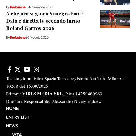
By
Redazione
15 Novembre 2025
A che ora si gioca Sonego-Paul?
Data e diretta tv secondo turno
Roland Garros 2026
By
Redazione
26 Maggio 2026
Testata giornalistica
registrata Aut-Trib Milano n°
Spazio Tennis
10268 del 15/09/2025
VIBES MEDIA SRL
Editore:
, P.iva 14250480960
Direttore Responsabile: Alessandro Nizegorodcew
HOME
ENTRY LIST
NEWS
WTA