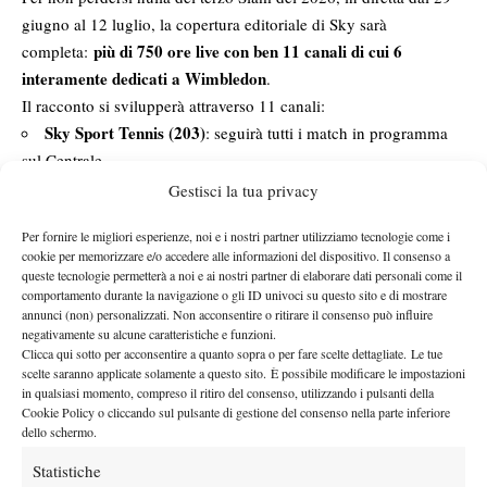
giugno al 12 luglio, la copertura editoriale di Sky sarà
più di 750 ore live con ben 11 canali di cui 6
completa:
interamente dedicati a Wimbledon
.
Il racconto si svilupperà attraverso 11 canali:
Sky Sport Tennis (203)
: seguirà tutti i match in programma
sul Centrale
Gestisci la tua privacy
Sky Sport Uno (201)
: seguirà i match più importanti del
torneo
Per fornire le migliori esperienze, noi e i nostri partner utilizziamo tecnologie come i
cookie per memorizzare e/o accedere alle informazioni del dispositivo. Il consenso a
Sky Sport Arena (204)
: sarà il punto di riferimento per
queste tecnologie permetterà a noi e ai nostri partner di elaborare dati personali come il
“Diretta Wimbledon”
comportamento durante la navigazione o gli ID univoci su questo sito e di mostrare
annunci (non) personalizzati. Non acconsentire o ritirare il consenso può influire
Sky Sport 4K
: trasmetterà i match che si disputeranno sul
negativamente su alcune caratteristiche e funzioni.
campo Centrale
Clicca qui sotto per acconsentire a quanto sopra o per fare scelte dettagliate. Le tue
scelte saranno applicate solamente a questo sito. È possibile modificare le impostazioni
Sky Sport Wimbledon 1 (251)
in qualsiasi momento, compreso il ritiro del consenso, utilizzando i pulsanti della
Cookie Policy o cliccando sul pulsante di gestione del consenso nella parte inferiore
Sky Sport Wimbledon 2 (252)
dello schermo.
Sky Sport Wimbledon 3 (253)
Statistiche