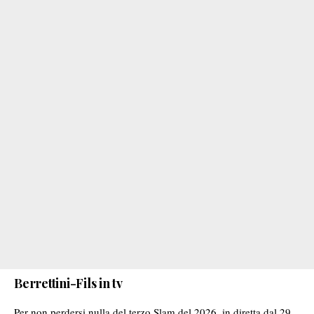
Berrettini-Fils in tv
Per non perdersi nulla del terzo Slam del 2026, in diretta dal 29