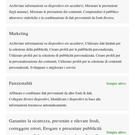
Sky Sport Wimbledon 4 (254)
Archiviare informazioni su dispositivo e/o accedervi, Misurare le prestazioni
degli annunci, Misurare le prestazioni dei contenuti, Comprendere il pubblico
Sky Sport Wimbledon 5 (255)
attraverso statistiche o la combinazione di dati provenienti da fonti diverse.
Sky Sport Wimbledon 6 (256
Marketing
Archiviare informazioni su dispositivo e/o accedervi, Utilizzare dati limitati per
la selezione della pubblicità, Creare profili per la pubblicità personalizzata,
Utilizzare profili per la selezione di pubblicità personalizzata, Creare profili per
la personalizzazione dei contenuti, Utilizzare profili per la selezione di contenuti
personalizzati, Sviluppare e migliorare i servizi.
DI TENDENZA
Atp
News
Funzionalità
Sempre attivo
Ritiro Alcaraz da Cincinnati, US Open a
Abbinare e combinare dati provenienti da altre fonti di dati,
rischio?
Collegare diversi dispositivi, Identificare i dispositivi in base alle
informazioni trasmesse automaticamente.
Atp
News
Masters 1000 Montreal 2026: cade un altro
Garantire la sicurezza, prevenire e rilevare frodi,
italiano, Sonego subito fuori
correggere errori, Erogare e presentare pubblicità
Sempre attivo