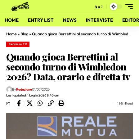
Aa
HOME
ENTRY LIST
NEWS
INTERVISTE
EDITOR
Home
»
Blog
»
Quando gioca Berrettini al secondo turno di Wimbledon 2026? Data, orario e diretta tv
Tennis in TV
Quando gioca Berrettini al
secondo turno di Wimbledon
2026? Data, orario e diretta tv
By
Redazione
01/07/2026
Last updated: 1 Luglio 2026 8:45 am
1 Min Read