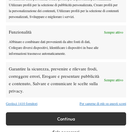
Masters 1000 Cincinnati 2026: a che ora e
Utilizzare profili per la selezione di pubblicità personalizzata, Creare profili per
dove vedere il sorteggio del tabellone
la personalizzazione dei contenuti, Utilizzare profili per la selezione di contenuti
personalizzati, Sviluppare e migliorare i servizi.
News
Funzionalità
Sempre attivo
Rusedski sul futuro di Alcaraz: “Non
giocherà lo US Open, forse non lo vedremo
Abbinare e combinare dati provenienti da altre fonti di dati,
più nel 2026”
Collegare diversi dispositivi, Identificare i dispositivi in base alle
informazioni trasmesse automaticamente.
Atp
News
Masters 1000 Montreal 2026, Musetti: “Mi
Garantire la sicurezza, prevenire e rilevare frodi,
manca ancora la costanza, fa male rivivere
correggere errori, Erogare e presentare pubblicità
sempre le stesse sensazioni”
Sempre attivo
e contenuto, Salvare e comunicare le scelte sulla
privacy.
SOCIAL
Gestisci 1410 fornitori
Per saperne di più su questi scopi
Facebook
Continua