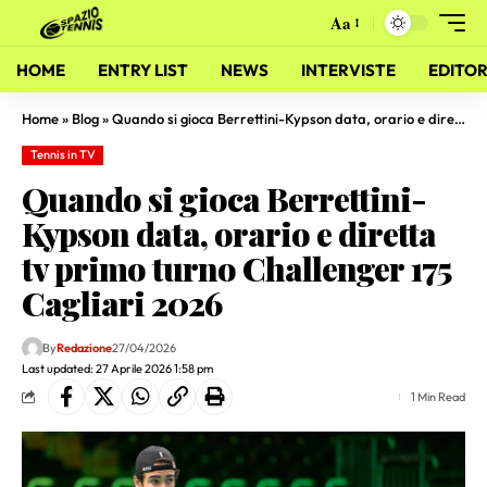
Aa
HOME
ENTRY LIST
NEWS
INTERVISTE
EDITOR
Home
»
Blog
»
Quando si gioca Berrettini-Kypson data, orario e diretta tv primo turno Challenger 175 Cagliari 2026
Tennis in TV
Quando si gioca Berrettini-
Kypson data, orario e diretta
tv primo turno Challenger 175
Cagliari 2026
By
Redazione
27/04/2026
Last updated: 27 Aprile 2026 1:58 pm
1 Min Read