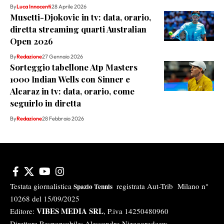
By
Luca Innocenti
28 Aprile 2026
Musetti-Djokovic in tv: data, orario,
diretta streaming quarti Australian
Open 2026
By
Redazione
27 Gennaio 2026
Sorteggio tabellone Atp Masters
1000 Indian Wells con Sinner e
Alcaraz in tv: data, orario, come
seguirlo in diretta
By
Redazione
28 Febbraio 2026
Testata giornalistica
registrata Aut-Trib Milano n°
Spazio Tennis
10268 del 15/09/2025
VIBES MEDIA SRL
Editore:
, P.iva 14250480960
Direttore Responsabile: Alessandro Nizegorodcew