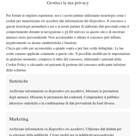
Gestisci la tua privacy
QUANDO E A CHE ORA BERRETTINI-KYPSON
Per fornire le migliori esperienze, noi e i nostri partner utilizziamo tecnologie come i
Il match tra Berrettini e Kypson andrà in scena sul Campo
cookie per memorizzare e/o accedere alle informazioni del dispositivo. Il consenso a
martedì 28 aprile, secondo match dalle ore 12.00
Centrale
. La
queste tecnologie permetterà a noi e ai nostri partner di elaborare dati personali come il
diretta televisiva è affidata SuperTennis (212 sky e 64 del digitale
comportamento durante la navigazione o gli ID univoci su questo sito e di mostrare
annunci (non) personalizzati. Non acconsentire o ritirare il consenso può influire
terrestre) e in diretta streaming su Challenger tv (sito gratis
negativamente su alcune caratteristiche e funzioni.
dell’Atp).
Clicca qui sotto per acconsentire a quanto sopra o per fare scelte dettagliate. Le tue
scelte saranno applicate solamente a questo sito. È possibile modificare le impostazioni
in qualsiasi momento, compreso il ritiro del consenso, utilizzando i pulsanti della
Cookie Policy o cliccando sul pulsante di gestione del consenso nella parte inferiore
dello schermo.
Statistiche
Archiviare informazioni su dispositivo e/o accedervi, Misurare le prestazioni
DI TENDENZA
degli annunci, Misurare le prestazioni dei contenuti, Comprendere il pubblico
News
attraverso statistiche o la combinazione di dati provenienti da fonti diverse.
Masters 1000 Cincinnati 2026: forfait di
Quinn, Sonego entra nel tabellone
Marketing
Archiviare informazioni su dispositivo e/o accedervi, Utilizzare dati limitati per
Tennis in TV
la selezione della pubblicità, Creare profili per la pubblicità personalizzata,