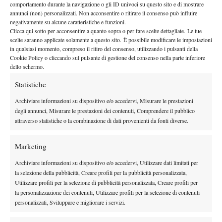
Carolina PETRELLI (ITA) Vs Cristina CELANI (ITA)
comportamento durante la navigazione o gli ID univoci su questo sito e di mostrare
annunci (non) personalizzati. Non acconsentire o ritirare il consenso può influire
Alexia VIRGILI (ITA) (6) b. Gabrielle DESIMONE (USA) 6-1 6-
negativamente su alcune caratteristiche e funzioni.
3
Clicca qui sotto per acconsentire a quanto sopra o per fare scelte dettagliate. Le tue
Mailen AUROUX (ARG) (5) Vs Federica DENTI (ITA) 6-2 6-3
scelte saranno applicate solamente a questo sito. È possibile modificare le impostazioni
in qualsiasi momento, compreso il ritiro del consenso, utilizzando i pulsanti della
Anastasia GRYMALSKA (ITA) Vs Rebecca ALESSI (ITA) 6-0 6-
Cookie Policy o cliccando sul pulsante di gestione del consenso nella parte inferiore
0
dello schermo.
Tatsiana KAPSHAY (BLR) defeated Aleksandra RAZUMOVA
Statistiche
(RUS) 6-4 6-2
Giulia GATTO-MONTICONE (ITA) defeated Madison
Archiviare informazioni su dispositivo e/o accedervi, Misurare le prestazioni
degli annunci, Misurare le prestazioni dei contenuti, Comprendere il pubblico
BRENGLE (USA) (3) 7-6(4) 6-3
attraverso statistiche o la combinazione di dati provenienti da fonti diverse.
Federica QUERCIA (ITA) (8) defeated Lisa WAGNER (AUT) 6-3
6-4
Marketing
Martina TREVISAN (ITA) Vs Simona DOBRA (CZE) 2-6 7-6 6-
3
Archiviare informazioni su dispositivo e/o accedervi, Utilizzare dati limitati per
la selezione della pubblicità, Creare profili per la pubblicità personalizzata,
Nancy RUSTIGNOLI (ITA) defeated Francesca CAMPIGOTTO
Utilizzare profili per la selezione di pubblicità personalizzata, Creare profili per
(ITA) 6-1 6-1
la personalizzazione dei contenuti, Utilizzare profili per la selezione di contenuti
Tereza MRDEZA (CRO) defeated Maria IRIGOYEN (ARG) (2) 6-
personalizzati, Sviluppare e migliorare i servizi.
1 6-1