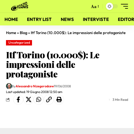
Aa
HOME
ENTRY LIST
NEWS
INTERVISTE
EDITOR
Home
»
Blog
»
Itf Torino (10.000$): Le impressioni delle protagoniste
Uncategorized
Itf Torino (10.000$): Le
impressioni delle
protagoniste
By
Alessandro Nizegorodcew
19/06/2008
Last updated: 19 Giugno 2008 12:50 am
3 Min Read