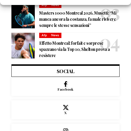
Atp
News
Masters 1000 Montreal 2026, Musetti: “Mi
manca ancora la costanza, fa male rivivere
sempre le stesse sensazioni”
Atp
News
Effetto Montreal: forfait e sorprese
spazzano via la Top 10, Shelton prova a
resistere
SOCIAL
Facebook
X