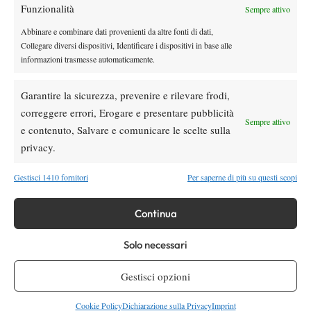
Funzionalità
Sempre attivo
Abbinare e combinare dati provenienti da altre fonti di dati,
Collegare diversi dispositivi, Identificare i dispositivi in base alle
informazioni trasmesse automaticamente.
Nessun commento
Garantire la sicurezza, prevenire e rilevare frodi,
Devi essere
connesso
per inviare un commento.
correggere errori, Erogare e presentare pubblicità
Sempre attivo
e contenuto, Salvare e comunicare le scelte sulla
privacy.
DI TENDENZA
Gestisci 1410 fornitori
Per saperne di più su questi scopi
Tennis in TV
Masters 1000 Cincinnati 2026: a che ora e
Continua
dove vedere il sorteggio del tabellone
Solo necessari
News
Rusedski sul futuro di Alcaraz: “Non
Gestisci opzioni
giocherà lo US Open, forse non lo vedremo
più nel 2026”
Cookie Policy
Dichiarazione sulla Privacy
Imprint