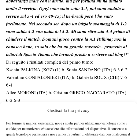
abbastanza male con il diritto, ma per fortuna mi ha aiutato
molto il servizio. Oggi sono stata sotto 3-1, poi sono andata a
servire sul 5-4 ed ero 40-15; il tie-break però l’ho vinto
facilmente.
Nel secondo set, dopo un iniziale svantaggio di 1-2
sono salita 4-2 con palla del 5-2. Mi sono ritrovata 4-4 prima di
chiudere il match. Domani gioco contro la n.1 Palkina; non la
conosco bene, so solo che ha un grande rovescio.. prometto ai
lettori di Spazio Tennis che tornerò presto a scrivere sul blog!!
”
Di seguito i risultati completi del primo turno:
Ksenia PALKINA (KGZ) (1) b. Sonia SANDANO (ITA) 6-3 6-2
Valentine CONFALONIERI (ITA) b. Gabriela ROUX (CHI) 7-6
6-4
Alice MORONI (ITA) b. Cristina GRECO-NACCARATO (ITA)
6-2 6-3
Stefania CHIEPPA (ITA) (7) defeated Giulia SUSSARELLO (ITA)
Gestisci la tua privacy
6-3 6-4
Julia MAYR (ITA) defeated Serena FRAZZITTA (ITA) 6-1 6-0
Per fornire le migliori esperienze, noi e i nostri partner utilizziamo tecnologie come i
cookie per memorizzare e/o accedere alle informazioni del dispositivo. Il consenso a
Alessia BIANCHI (ITA) b. Susanna MUSSI (ITA) 6-3 6-1
queste tecnologie permetterà a noi e ai nostri partner di elaborare dati personali come il