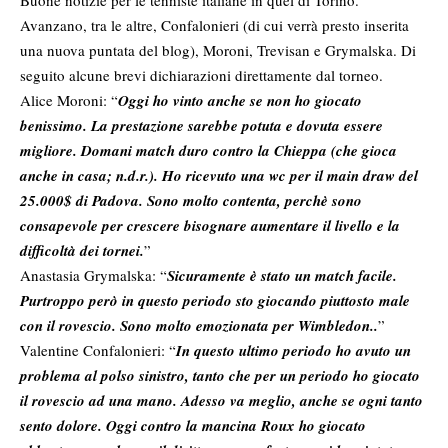
Avanzano, tra le altre, Confalonieri (di cui verrà presto inserita
una nuova puntata del blog), Moroni, Trevisan e Grymalska. Di
seguito alcune brevi dichiarazioni direttamente dal torneo.
Alice Moroni: “
Oggi ho vinto anche se non ho giocato
benissimo. La prestazione sarebbe potuta e dovuta essere
migliore. Domani match duro contro la Chieppa (che gioca
anche in casa; n.d.r.). Ho ricevuto una wc per il main draw del
25.000$ di Padova. Sono molto contenta, perchè sono
consapevole per crescere bisognare aumentare il livello e la
difficoltà dei tornei.
”
Anastasia Grymalska: “
Sicuramente è stato un match facile.
Purtroppo però in questo periodo sto giocando piuttosto male
con il rovescio. Sono molto emozionata per Wimbledon..
”
Valentine Confalonieri: “
In questo ultimo periodo ho avuto un
problema al polso sinistro, tanto che per un periodo ho giocato
il rovescio ad una mano. Adesso va meglio, anche se ogni tanto
sento dolore. Oggi contro la mancina Roux ho giocato