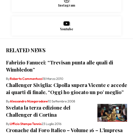
Instagram
Youtube
RELATED NEWS
Fabrizio Fanucci: “Trevisan punta alle quali di
Wimbledon”
By
Roberto Commentucci
18 Marzo 2010
Challenger Siviglia: Cipolla supera Vicente e accede
ai quarti di finale, “Oggi ho giocato un po’ meglio”
By
Alessandro Nizegorodcew
10 Settembre 2008
Svelata la terza edizione del
Challenger di Cortina
By
Ufficio Stampa Tennis
23 Luglio 2016
Cronache dal Foro Italico – Volume 16 – L’impresa