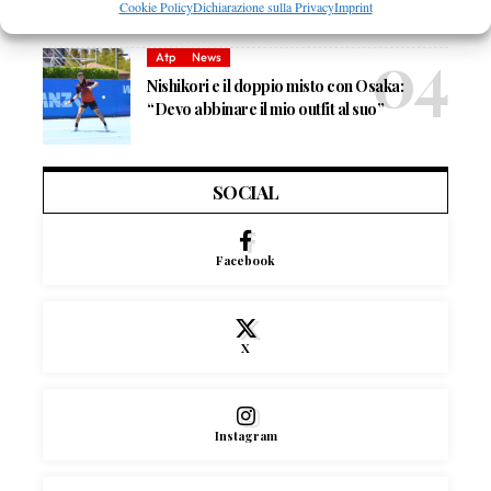
Cookie Policy
Dichiarazione sulla Privacy
Imprint
Atp
News
Nishikori e il doppio misto con Osaka:
“Devo abbinare il mio outfit al suo”
SOCIAL
Facebook
X
Instagram