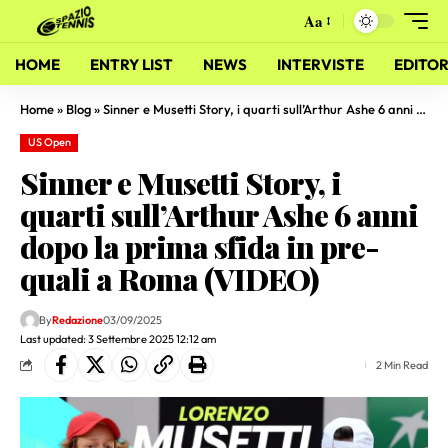
Aa
HOME
ENTRY LIST
NEWS
INTERVISTE
EDITOR
Home
»
Blog
»
Sinner e Musetti Story, i quarti sull’Arthur Ashe 6 anni dopo la prima sfida in pre-quali a Roma (VIDEO)
US Open
Sinner e Musetti Story, i
quarti sull’Arthur Ashe 6 anni
dopo la prima sfida in pre-
quali a Roma (VIDEO)
By
Redazione
03/09/2025
Last updated: 3 Settembre 2025 12:12 am
2 Min Read