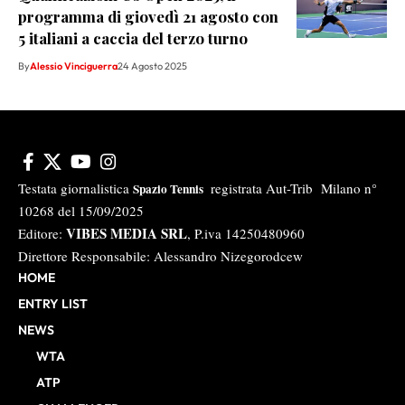
programma di giovedì 21 agosto con
5 italiani a caccia del terzo turno
By
Alessio Vinciguerra
24 Agosto 2025
Testata giornalistica
registrata Aut-Trib Milano n°
Spazio Tennis
10268 del 15/09/2025
VIBES MEDIA SRL
Editore:
, P.iva 14250480960
Direttore Responsabile: Alessandro Nizegorodcew
HOME
ENTRY LIST
NEWS
WTA
ATP