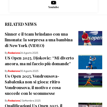
Youtube
RELATED NEWS
Sinner e il team brindano con una
limonata: la sorpresa a una bambina
di New York (VIDEO)
By
Redazione
26 Agosto 2025
US Open 2025, Djokovic: “Mi diverto
ancora, ma mi faccio più domande”
By
Redazione
30 Agosto 2025
Us Open 2025, Vondrousova-
Sabalenka non si gioca: ritiro
Vondrousova, il motivo e cosa
succede con le scommesse
By
Redazione
2 Settembre 2025
Qualificazioni Us Open 2025, il