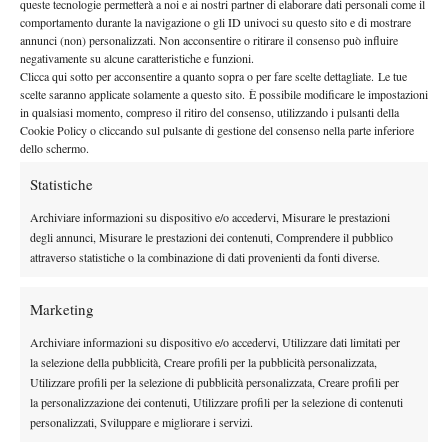
queste tecnologie permetterà a noi e ai nostri partner di elaborare dati personali come il
per battere Steve Johnson sul Centrale prima di arrendersi a
comportamento durante la navigazione o gli ID univoci su questo sito e di mostrare
Tsitsipas. Il tennista di Sesto Pusteria si è portato a casa anche i
annunci (non) personalizzati. Non acconsentire o ritirare il consenso può influire
negativamente su alcune caratteristiche e funzioni.
due precedenti sul tour ATP, sia ad Anversa nel 2021 sul veloce
Clicca qui sotto per acconsentire a quanto sopra o per fare scelte dettagliate. Le tue
indoor, che nel 2023 sul rosso di Monte-Carlo.
scelte saranno applicate solamente a questo sito. È possibile modificare le impostazioni
SINNER & MUSETTI Story – GUARDA IL VIDEO
in qualsiasi momento, compreso il ritiro del consenso, utilizzando i pulsanti della
Cookie Policy o cliccando sul pulsante di gestione del consenso nella parte inferiore
SU YOUTUBE
dello schermo.
Statistiche
Archiviare informazioni su dispositivo e/o accedervi, Misurare le prestazioni
degli annunci, Misurare le prestazioni dei contenuti, Comprendere il pubblico
attraverso statistiche o la combinazione di dati provenienti da fonti diverse.
Fai clic su "Accetto" per abilitare Youtube
Marketing
Cookie Policy
Archiviare informazioni su dispositivo e/o accedervi, Utilizzare dati limitati per
Accetto
la selezione della pubblicità, Creare profili per la pubblicità personalizzata,
Utilizzare profili per la selezione di pubblicità personalizzata, Creare profili per
la personalizzazione dei contenuti, Utilizzare profili per la selezione di contenuti
personalizzati, Sviluppare e migliorare i servizi.