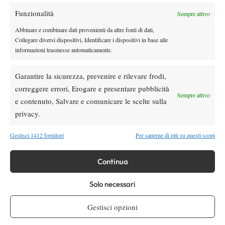
Funzionalità
Sempre attivo
Abbinare e combinare dati provenienti da altre fonti di dati,
Collegare diversi dispositivi, Identificare i dispositivi in base alle
informazioni trasmesse automaticamente.
Garantire la sicurezza, prevenire e rilevare frodi,
DI TENDENZA
correggere errori, Erogare e presentare pubblicità
Sempre attivo
Atp
News
US Open
e contenuto, Salvare e comunicare le scelte sulla
ESCLUSIVA | Gigante vede il ritorno in
privacy.
campo: “Colpisco senza dolore, il rientro è
più vicino”
Gestisci 1412 fornitori
Per saperne di più su questi scopi
Atp
News
Australian Open 2027: Jake Delaney
Continua
annunciato come prima wildcard
Solo necessari
Atp
News
Gestisci opzioni
Alcaraz, primo allenamento all’aperto
dall’infortunio (VIDEO)