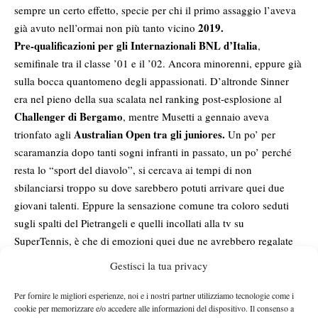
sempre un certo effetto, specie per chi il primo assaggio l’aveva
2019.
già avuto nell’ormai non più tanto vicino
Pre-qualificazioni per gli Internazionali BNL d’Italia
,
semifinale tra il classe ’01 e il ’02. Ancora minorenni, eppure già
sulla bocca quantomeno degli appassionati. D’altronde Sinner
era nel pieno della sua scalata nel ranking post-esplosione al
Challenger di Bergamo
, mentre Musetti a gennaio aveva
Australian Open tra gli juniores.
trionfato agli
Un po’ per
scaramanzia dopo tanti sogni infranti in passato, un po’ perché
resta lo “sport del diavolo”, si cercava ai tempi di non
sbilanciarsi troppo su dove sarebbero potuti arrivare quei due
giovani talenti. Eppure la sensazione comune tra coloro seduti
sugli spalti del Pietrangeli e quelli incollati alla tv su
SuperTennis, è che di emozioni quei due ne avrebbero regalate
tante.
Gestisci la tua privacy
Per la cronaca, ad aggiudicarsi quell’incontro fu Sinner
, che
perse poi in finale da Andrea Basso ma riuscì comunque ad
Per fornire le migliori esperienze, noi e i nostri partner utilizziamo tecnologie come i
cookie per memorizzare e/o accedere alle informazioni del dispositivo. Il consenso a
entrare con una wild card in main draw all’ultimo minuto finendo