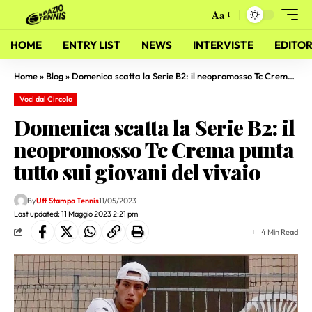
Aa
HOME
ENTRY LIST
NEWS
INTERVISTE
EDITOR
Home
»
Blog
»
Domenica scatta la Serie B2: il neopromosso Tc Crema punta tutto sui giovani del vivaio
Voci dal Circolo
Domenica scatta la Serie B2: il
neopromosso Tc Crema punta
tutto sui giovani del vivaio
By
Uff Stampa Tennis
11/05/2023
Last updated: 11 Maggio 2023 2:21 pm
4 Min Read