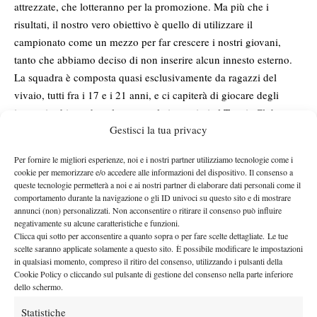
attrezzate, che lotteranno per la promozione. Ma più che i
risultati, il nostro vero obiettivo è quello di utilizzare il
campionato come un mezzo per far crescere i nostri giovani,
tanto che abbiamo deciso di non inserire alcun innesto esterno.
La squadra è composta quasi esclusivamente da ragazzi del
vivaio, tutti fra i 17 e i 21 anni, e ci capiterà di giocare degli
incontri schierando solamente atleti cresciuti al Tennis Club
Gestisci la tua privacy
Crema. Per questo, combattere per la salvezza contro avversarie
che puntano forte anche su giocatori stranieri convocati a gettone
Per fornire le migliori esperienze, noi e i nostri partner utilizziamo tecnologie come i
sarà un grande motivo d’orgoglio”. Per garantirsi la salvezza
cookie per memorizzare e/o accedere alle informazioni del dispositivo. Il consenso a
diretta bisognerà chiudere fra le prime tre (la prima salirà in B1,
queste tecnologie permetterà a noi e ai nostri partner di elaborare dati personali come il
comportamento durante la navigazione o gli ID univoci su questo sito e di mostrare
la seconda giocherà i play-off, la terza terminerà il suo
annunci (non) personalizzati. Non acconsentire o ritirare il consenso può influire
campionato), mentre quarta e quinta lotteranno ai play-out per
negativamente su alcune caratteristiche e funzioni.
mantenere la categoria. Retrocessione diretta per sesta e settima.
Clicca qui sotto per acconsentire a quanto sopra o per fare scelte dettagliate. Le tue
scelte saranno applicate solamente a questo sito. È possibile modificare le impostazioni
In occasione di tutte le sfide casalinghe della formazione di Serie
in qualsiasi momento, compreso il ritiro del consenso, utilizzando i pulsanti della
B2 maschile (e anche domenica per l’ultimo impegno del girone
Cookie Policy o cliccando sul pulsante di gestione del consenso nella parte inferiore
dello schermo.
di Serie C femminile), Crema Diesel – nuovo partner del Tc
Crema che si affianca allo storico sponsor Maus Italia – darà la
Statistiche