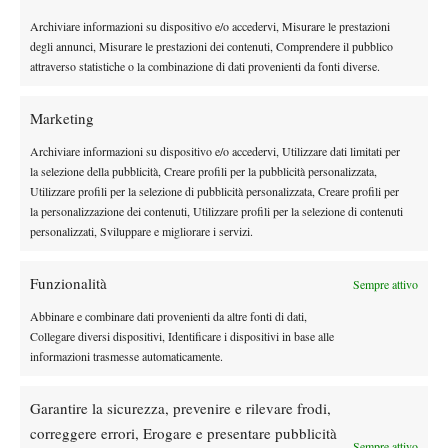
possibilità ai presenti di scoprire alcune automobili del suo
Archiviare informazioni su dispositivo e/o accedervi, Misurare le prestazioni
catalogo, con un incaricato a disposizione per domande e
degli annunci, Misurare le prestazioni dei contenuti, Comprendere il pubblico
curiosità.
attraverso statistiche o la combinazione di dati provenienti da fonti diverse.
LA FORMAZIONE DI SERIE B2 DEL TENNIS CLUB CREMA
Luka Mikrut (2.3), Gabriele Datei (2.4), Leonardo Cattaneo
Marketing
(2.4), Gianluca Moro (2.7), Giacomo Nava (2.8), Luca Toscani
Archiviare informazioni su dispositivo e/o accedervi, Utilizzare dati limitati per
(3.1), Samuele Poli (3.4), Giorgio Spinelli (3.5), Francesco
la selezione della pubblicità, Creare profili per la pubblicità personalizzata,
Longhino (4.1), Filippo Chiappa (4.2).
Utilizzare profili per la selezione di pubblicità personalizzata, Creare profili per
IL CALENDARIO DEL TENNIS CLUB CREMA NEL GIRONE
la personalizzazione dei contenuti, Utilizzare profili per la selezione di contenuti
personalizzati, Sviluppare e migliorare i servizi.
5
14 maggio –Tennis Club Città dei Mille (Bergamo) vs Tennis
Funzionalità
Sempre attivo
Club Crema
21 maggio – Tennis Club Crema vs Sporting Club Selva Alta
Abbinare e combinare dati provenienti da altre fonti di dati,
(Vigevano)
Collegare diversi dispositivi, Identificare i dispositivi in base alle
informazioni trasmesse automaticamente.
28 maggio – turno di riposo
2 giugno – Tennis Club Crema vs Milago Tennis Center
Garantire la sicurezza, prevenire e rilevare frodi,
(Buccinasco)
correggere errori, Erogare e presentare pubblicità
4 giugno – Club Tennis Ceriano Laghetto vs Tennis Club Crema
Sempre attivo