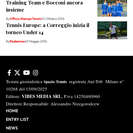
Training Team e Bocconi ancora
insieme
By
Ufficio Stampa Tennis
14 Ottobre 2016
Tennis Europe: a Correggio inizia il
torneo Under 14
By
Redazione
23 Maggio 2016
Testata giornalistica
registrata Aut-Trib Milano n°
Spazio Tennis
10268 del 15/09/2025
VIBES MEDIA SRL
Editore:
, P.iva 14250480960
Direttore Responsabile: Alessandro Nizegorodcew
HOME
ENTRY LIST
NEWS