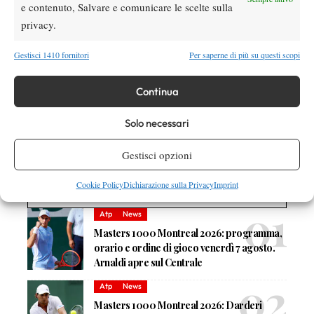
e contenuto, Salvare e comunicare le scelte sulla
11 giugno – Tennis Club Crema vs Tennis Club Guidizzolo
privacy.
18 giugno – Circolo Tennis Parabiago vs Tennis Club Crema
Gestisci 1410 fornitori
Per saperne di più su questi scopi
Continua
TAGGED:
Serie B2
Tennis Club Crema
Solo necessari
Gestisci opzioni
Cookie Policy
Dichiarazione sulla Privacy
Imprint
DI TENDENZA
Atp
News
Masters 1000 Montreal 2026: programma,
orario e ordine di gioco venerdì 7 agosto.
Arnaldi apre sul Centrale
Atp
News
Masters 1000 Montreal 2026: Darderi