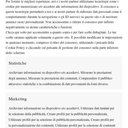
Per fornire le migliori esperienze, noi e i nostri partner utilizziamo tecnologie come i
anni ’90, già top 40 del ranking WTA e capace di battere Monica
cookie per memorizzare e/o accedere alle informazioni del dispositivo. Il consenso a
Seles agli Us Open del 1990. La giocatrice genovese ha vinto
queste tecnologie permetterà a noi e ai nostri partner di elaborare dati personali come il
comportamento durante la navigazione o gli ID univoci su questo sito e di mostrare
una semifinale molto spettacolare contro la sedicenne Anastasia
annunci (non) personalizzati. Non acconsentire o ritirare il consenso può influire
Bertacchi, che ha messo di fronte la mano sicura della ligure e
negativamente su alcune caratteristiche e funzioni.
Clicca qui sotto per acconsentire a quanto sopra o per fare scelte dettagliate. Le tue
l’argento vivo della giocatrice di Forte dei Marmi, campionessa
scelte saranno applicate solamente a questo sito. È possibile modificare le impostazioni
italiana in carica fra le under 16. Curiosamente, come la Rubini
in qualsiasi momento, compreso il ritiro del consenso, utilizzando i pulsanti della
anche la sua prossima avversaria ha dovuto recentemente
Cookie Policy o cliccando sul pulsante di gestione del consenso nella parte inferiore
dello schermo.
confrontarsi con una rottura del ginocchio, quella che da
Wimbledon 2022 l’aveva tenuta lontana dal circuito per otto
Statistiche
mesi. È tornata da qualche tempo e sul Garda può sognare il
Archiviare informazioni su dispositivo e/o accedervi, Misurare le prestazioni
successo dopo aver messo fine alla favola della sorpresa del
degli annunci, Misurare le prestazioni dei contenuti, Comprendere il pubblico
torneo, grazie a un tennis piacevole e incisivo che le ha dato la
attraverso statistiche o la combinazione di dati provenienti da fonti diverse.
vittoria con il punteggio di 7-5 6-3. Domenica sera, a partire
dalle 18, la resa dei conti Rubini-Ferrando, con ingresso gratuito.
Marketing
In palio il terzo titolo sirmionese e un posto nell’albo d’oro, da
Archiviare informazioni su dispositivo e/o accedervi, Utilizzare dati limitati per
aggiungere sotto quello della campionessa uscente Elisa
la selezione della pubblicità, Creare profili per la pubblicità personalizzata,
Visentin.
Utilizzare profili per la selezione di pubblicità personalizzata, Creare profili per
la personalizzazione dei contenuti, Utilizzare profili per la selezione di contenuti
RISULTATI