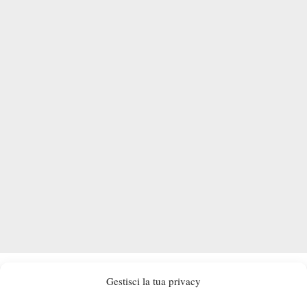
Tra Stefania Rubini e il titolo ci sarà un’avversaria quotata quale
Gestisci la tua privacy
Cristiana Ferrando, altra giocatrice dal dna famigliare importante:
Cristiana è nipote di Linda, tennista professionista attiva negli