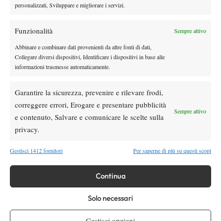
personalizzati, Sviluppare e migliorare i servizi.
Semifinali: Rubini b. Di Sarra 7-5 3-0 rit., Ferrando b. Bertacchi
7-5 6-3.
Funzionalità
Sempre attivo
Abbinare e combinare dati provenienti da altre fonti di dati,
Collegare diversi dispositivi, Identificare i dispositivi in base alle
TAGGED:
Polisportiva Sirmione Tennis Brema
informazioni trasmesse automaticamente.
Garantire la sicurezza, prevenire e rilevare frodi,
correggere errori, Erogare e presentare pubblicità
Sempre attivo
e contenuto, Salvare e comunicare le scelte sulla
privacy.
DI TENDENZA
Gestisci 1412 fornitori
Per saperne di più su questi scopi
Atp
News
Musetti: “Più responsabile grazie ai miei
Continua
bimbi. Forfait di Sinner? Sa quello che fa”
Solo necessari
News
Wta
WTA 250 Memphis 2026: Liutova storica, è
Gestisci opzioni