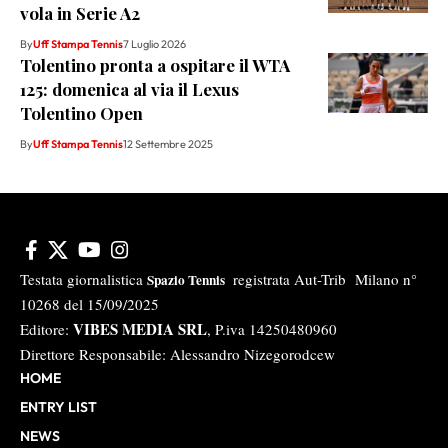
vola in Serie A2
By
Uff Stampa Tennis
7 Luglio 2026
Tolentino pronta a ospitare il WTA
125: domenica al via il Lexus
Tolentino Open
By
Uff Stampa Tennis
12 Settembre 2025
Testata giornalistica
registrata Aut-Trib Milano n°
Spazio Tennis
10268 del 15/09/2025
VIBES MEDIA SRL
Editore:
, P.iva 14250480960
Direttore Responsabile: Alessandro Nizegorodcew
HOME
ENTRY LIST
NEWS