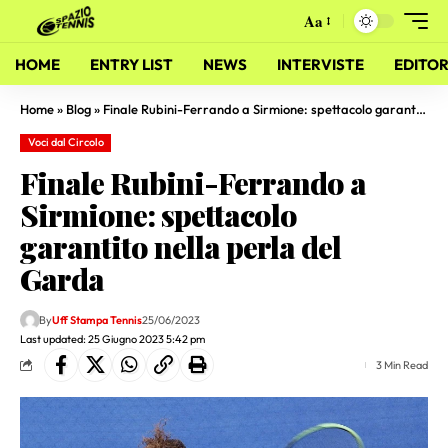
Aa
HOME
ENTRY LIST
NEWS
INTERVISTE
EDITOR
Home
»
Blog
»
Finale Rubini-Ferrando a Sirmione: spettacolo garantito nella perla del Garda
Voci dal Circolo
Finale Rubini-Ferrando a
Sirmione: spettacolo
garantito nella perla del
Garda
By
Uff Stampa Tennis
25/06/2023
Last updated: 25 Giugno 2023 5:42 pm
3 Min Read