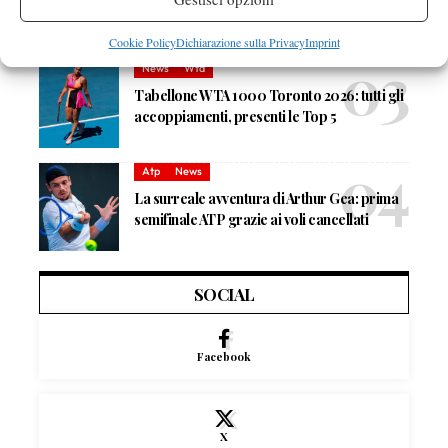
la prima 2010 in semifinale WTA
Cookie Policy
Dichiarazione sulla Privacy
Imprint
News
Wta
Tabellone WTA 1000 Toronto 2026: tutti gli
accoppiamenti, presenti le Top 5
Atp
News
La surreale avventura di Arthur Gea: prima
semifinale ATP grazie ai voli cancellati
SOCIAL
Facebook
X