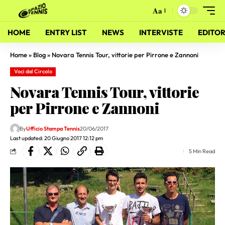
Aa
HOME
ENTRY LIST
NEWS
INTERVISTE
EDITOR
Home
»
Blog
»
Novara Tennis Tour, vittorie per Pirrone e Zannoni
Voci dal Circolo
Novara Tennis Tour, vittorie
per Pirrone e Zannoni
By
Ufficio Stampa Tennis
20/06/2017
Last updated: 20 Giugno 2017 12:12 pm
5 Min Read