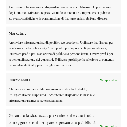
SPORTING CLUB GIGNESE – Singolare maschile – Quarti di
Archiviare informazioni su dispositivo e/o accedervi, Misurare le prestazioni
degli annunci, Misurare le prestazioni dei contenuti, Comprendere il pubblico
finale: Pirrone b. Solaro 7-5 6-2, Carpi b. Prini ritiro, Marchetti b.
attraverso statistiche o la combinazione di dati provenienti da fonti diverse.
Santini 6-3 6-1, Taglione b. Vaccaro 6-2 6-1. Semifinali: Pirrone
b. Carpi 6-4 6-1, Marchetti b. Taglione 6-2 6-3. Finale: Pirrone b.
Marketing
Marchetti 6-1 6-0.
Archiviare informazioni su dispositivo e/o accedervi, Utilizzare dati limitati per
TENNIS CLUB GHIFFA – Singolare maschile – Quarti di finale:
la selezione della pubblicità, Creare profili per la pubblicità personalizzata,
Taglione b. Delfrati 6-2 6-1, Solaro b. Lanzalacqua 4-6 6-0 6-0,
Utilizzare profili per la selezione di pubblicità personalizzata, Creare profili per
Aicardi b. Federici 6-2 6-4, Zannoni b. Santini 6-2 6-3.
la personalizzazione dei contenuti, Utilizzare profili per la selezione di contenuti
Semifinali: Taglione b. Solaro 6-4 7-6, Zannoni b. Aicardi 6-4 6-
personalizzati, Sviluppare e migliorare i servizi.
1. Finale: Zannoni b. Taglione 4-6 7-6 6-3.
Funzionalità
Sempre attivo
NOVARA TENNIS TOUR ON-LINE Tutti i tabelloni, i risultati
aggiornati, il calendario dei tornei e le classifiche su
Abbinare e combinare dati provenienti da altre fonti di dati,
Collegare diversi dispositivi, Identificare i dispositivi in base alle
www.novaratennistour.it.
informazioni trasmesse automaticamente.
Garantire la sicurezza, prevenire e rilevare frodi,
correggere errori, Erogare e presentare pubblicità
TAGGED:
Italia Tennis Tour
Novara Tennis Tour
Sempre attivo