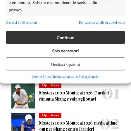
Terza Categoria
e contenuto, Salvare e comunicare le scelte sulla
privacy.
Gestisci 1410 fornitori
Per saperne di più su questi scopi
Continua
Nessun commento
Solo necessari
Devi essere
connesso
per inviare un commento.
Gestisci opzioni
DI TENDENZA
Cookie Policy
Dichiarazione sulla Privacy
Imprint
Atp
News
Masters 1000 Montreal 2026: Darderi
rimonta Shang e vola agli ottavi
Atp
News
Masters 1000 Montreal 2026: medical time
out per Shang contro Darderi