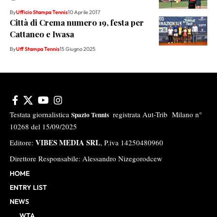
By
Ufficio Stampa Tennis
10 Aprile 2017
Città di Crema numero 19, festa per
Cattaneo e Iwasa
By
Uff Stampa Tennis
15 Giugno 2025
Testata giornalistica
registrata Aut-Trib Milano n°
Spazio Tennis
10268 del 15/09/2025
VIBES MEDIA SRL
Editore:
, P.iva 14250480960
Direttore Responsabile: Alessandro Nizegorodcew
HOME
ENTRY LIST
NEWS
WTA