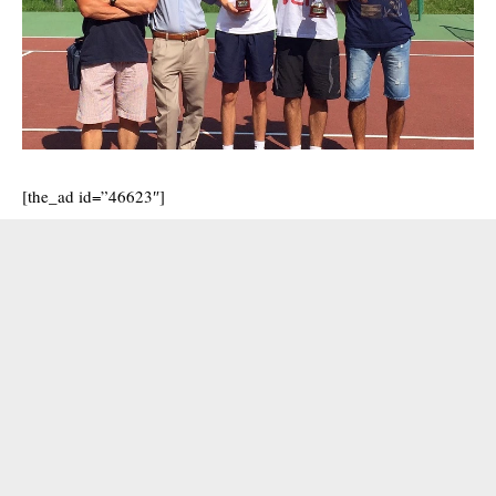
[the_ad id=”46623″]