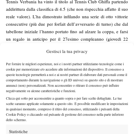
Tennis Verbania ha vinto il titolo al Tennis Club Ghiffa partendo
addirittura dalla classifica di 4.5 (che non rispecchia affatto il suo
reale valore). L’ha dimostrato infilando una serie di otto vittorie
consecutive (più due per forfait dell’avversario di turno) che dal
tabellone iniziale l’hanno portato fino ad alzare la coppa, e farsi
un regalo in anticipo per il 27esimo compleanno (giovedì 22
giugno). Durante la sua marcia trionfale Zannoni ha fatto fuori
Gestisci la tua privacy
sia la seconda testa di serie Federico Santini (6-2 6-3 nei quarti)
sia la prima Massimo Taglione, l’unico in grado di strappargli un
Per fornire le migliori esperienze, noi e i nostri partner utilizziamo tecnologie come i
set. Il favorito numero 1 è andato a un soffio dal successo, ma
cookie per memorizzare e/o accedere alle informazioni del dispositivo. Il consenso a
queste tecnologie permetterà a noi e ai nostri partner di elaborare dati personali come il
Zannoni l’ha beffato sul più bello, strappandogli il tie-break del
comportamento durante la navigazione o gli ID univoci su questo sito e di mostrare
secondo set e andando a imporsi per 4-6 7-6 6-3. Chiuse le
annunci (non) personalizzati. Non acconsentire o ritirare il consenso può influire
negativamente su alcune caratteristiche e funzioni.
prime cinque tappe, il Novara Tennis Tour entra in due settimane
Clicca qui sotto per acconsentire a quanto sopra o per fare scelte dettagliate. Le tue
di fuoco, che vedranno terminare ben quattro tornei: giovedì 22
scelte saranno applicate solamente a questo sito. È possibile modificare le impostazioni
la finale dell’appuntamento del Tc La Piramide di Casalbeltrame,
in qualsiasi momento, compreso il ritiro del consenso, utilizzando i pulsanti della
nel fine settimana le finali al Tennis Novara, e domenica 2 luglio
Cookie Policy o cliccando sul pulsante di gestione del consenso nella parte inferiore
dello schermo.
quelle delle tappe di Oleggio (Wellness For Life) e Omegna.
RISULTATI
Statistiche