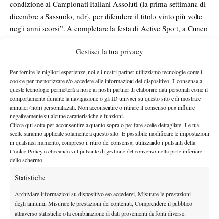
condizione ai Campionati Italiani Assoluti (la prima settimana di
dicembre a Sassuolo, ndr), per difendere il titolo vinto più volte
negli anni scorsi”. A completare la festa di Active Sport, a Cuneo
è arrivato anche il successo della Lumini nel tabellone
Gestisci la tua privacy
“consolation”, riservato agli sconfitti al primo turno del main
draw. La tennista di Travagliato ha superato in semifinale il
Per fornire le migliori esperienze, noi e i nostri partner utilizziamo tecnologie come i
peruviano Edwind Garcia Grandez (6-0 6-1) e poi ha vinto una
cookie per memorizzare e/o accedere alle informazioni del dispositivo. Il consenso a
gran battaglia in finale contro lo svizzero Timo Brechbuehl,
queste tecnologie permetterà a noi e ai nostri partner di elaborare dati personali come il
comportamento durante la navigazione o gli ID univoci su questo sito e di mostrare
battuto per 6-3 4-6 10/2.
annunci (non) personalizzati. Non acconsentire o ritirare il consenso può influire
Oltre a Saja e Lumini, in Piemonte è stato protagonista anche un
negativamente su alcune caratteristiche e funzioni.
Clicca qui sotto per acconsentire a quanto sopra o per fare scelte dettagliate. Le tue
altro dei tennisti di Active Sport: si tratta di Rocco Brando, che
scelte saranno applicate solamente a questo sito. È possibile modificare le impostazioni
all’attività in carrozzina (di successo: a inizio giugno ha vinto il
in qualsiasi momento, compreso il ritiro del consenso, utilizzando i pulsanti della
torneo regionale dello Sporting Milano 3 di Basiglio) ha iniziato
Cookie Policy o cliccando sul pulsante di gestione del consenso nella parte inferiore
dello schermo.
ad affiancare anche quella nel Para Standing, disciplina riservata
ad atleti con disabilità fisiche ma che competono senza l’utilizzo
Statistiche
della sedia a rotelle. Un movimento che di recente ha stretto un
Archiviare informazioni su dispositivo e/o accedervi, Misurare le prestazioni
accordo con l’International Tennis Federation e viaggia spedito
degli annunci, Misurare le prestazioni dei contenuti, Comprendere il pubblico
verso il riconoscimento ufficiale. La scorsa settimana Rocco ha
attraverso statistiche o la combinazione di dati provenienti da fonti diverse.