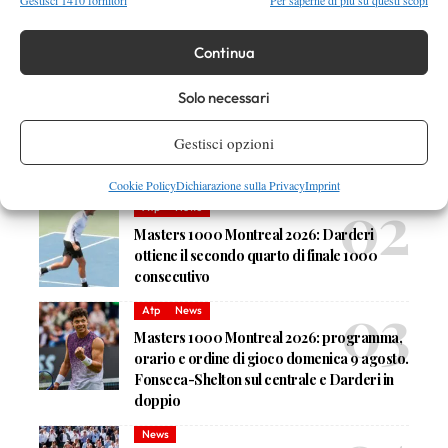
Gestisci 1410 fornitori
Per saperne di più su questi scopi
Continua
DI TENDENZA
Solo necessari
Atp
News
Pioggia a Montreal: Nakashima-
Gestisci opzioni
Rinderknech interrotta, slittano anche
Jodar-Lehecka e Fils-Norrie
Cookie Policy
Dichiarazione sulla Privacy
Imprint
Atp
News
Masters 1000 Montreal 2026: Darderi
ottiene il secondo quarto di finale 1000
consecutivo
Atp
News
Masters 1000 Montreal 2026: programma,
orario e ordine di gioco domenica 9 agosto.
Fonseca-Shelton sul centrale e Darderi in
doppio
News