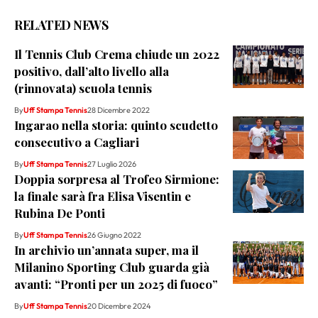
RELATED NEWS
Il Tennis Club Crema chiude un 2022
positivo, dall’alto livello alla
(rinnovata) scuola tennis
By
Uff Stampa Tennis
28 Dicembre 2022
Ingarao nella storia: quinto scudetto
consecutivo a Cagliari
By
Uff Stampa Tennis
27 Luglio 2026
Doppia sorpresa al Trofeo Sirmione:
la finale sarà fra Elisa Visentin e
Rubina De Ponti
By
Uff Stampa Tennis
26 Giugno 2022
In archivio un’annata super, ma il
Milanino Sporting Club guarda già
avanti: “Pronti per un 2025 di fuoco”
By
Uff Stampa Tennis
20 Dicembre 2024