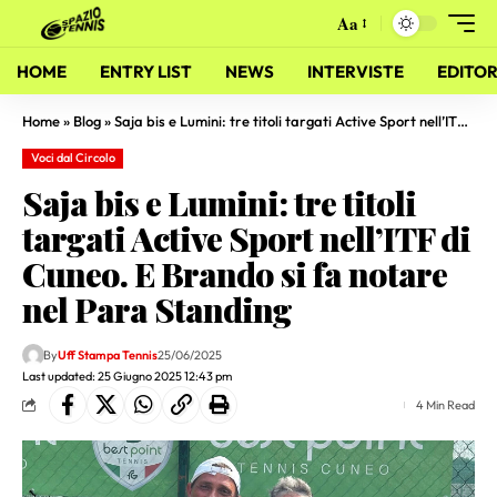
Aa
HOME
ENTRY LIST
NEWS
INTERVISTE
EDITOR
Home
»
Blog
»
Saja bis e Lumini: tre titoli targati Active Sport nell’ITF di Cuneo. E Brando si fa notare nel Para Standing
Voci dal Circolo
Saja bis e Lumini: tre titoli
targati Active Sport nell’ITF di
Cuneo. E Brando si fa notare
nel Para Standing
By
Uff Stampa Tennis
25/06/2025
Last updated: 25 Giugno 2025 12:43 pm
4 Min Read