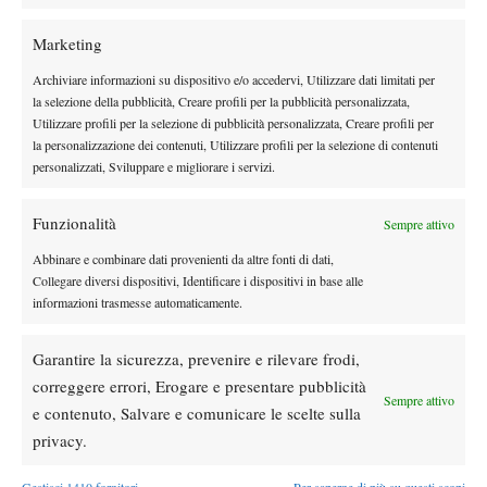
partecipato all’ITF European Open, sui campi del Monviso
Sporting Club di Grugliasco (Torino), arrivando ai quarti di finale
Marketing
sia in singolare sia nel doppio in coppia con Tommaso Schena.
Archiviare informazioni su dispositivo e/o accedervi, Utilizzare dati limitati per
Brando è stato uno dei primi in Italia ad affacciarsi alla
la selezione della pubblicità, Creare profili per la pubblicità personalizzata,
disciplina, molto popolare in alcuni Paesi e in crescita anche nel
Utilizzare profili per la selezione di pubblicità personalizzata, Creare profili per
nostro a partire dal 2022. “Ci stiamo spendendo in molti – spiega
la personalizzazione dei contenuti, Utilizzare profili per la selezione di contenuti
personalizzati, Sviluppare e migliorare i servizi.
– per fare in modo che sempre più persone con amputazioni, ma
anche altre forme di disabilità, si avvicinino a questa specialità.
Funzionalità
Sempre attivo
In Italia i tornei sono ancora pochi, ma il numero di giocatori è in
aumento. L’obiettivo è creare un vero e proprio circuito di Para
Abbinare e combinare dati provenienti da altre fonti di dati,
Standing tennis, in attesa del riconoscimento internazionale da
Collegare diversi dispositivi, Identificare i dispositivi in base alle
informazioni trasmesse automaticamente.
parte dell’ITF”.
Garantire la sicurezza, prevenire e rilevare frodi,
correggere errori, Erogare e presentare pubblicità
Sempre attivo
TAGGED:
Active Sport
e contenuto, Salvare e comunicare le scelte sulla
privacy.