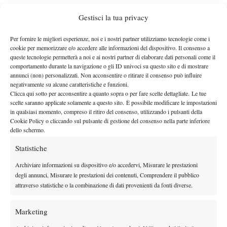
cardiopalma e chiuso soltanto per 12 punti a 10. Il 3-0 in favore
Gestisci la tua privacy
delle toscane ha portato la firma di Claudia Giovine, già n.257
Wta: la pugliese, cugina di Flavia Pennetta, ha avuto la meglio
Per fornire le migliori esperienze, noi e i nostri partner utilizziamo tecnologie come i
sulla riminese classe 2002 Rubina De Ponti per 6-2 6-4
cookie per memorizzare e/o accedere alle informazioni del dispositivo. Il consenso a
indirizzando così l’esito della sfida. Andata poi in archivio con il
queste tecnologie permetterà a noi e ai nostri partner di elaborare dati personali come il
comportamento durante la navigazione o gli ID univoci su questo sito e di mostrare
doppio e con il risultato di 4-0, frutto del successo firmato da
annunci (non) personalizzati. Non acconsentire o ritirare il consenso può influire
Paolini e Bertacchi su De Ponti e Catini. Sabato prossimo la gara
negativamente su alcune caratteristiche e funzioni.
Clicca qui sotto per acconsentire a quanto sopra o per fare scelte dettagliate. Le tue
di ritorno a Forte dei Marmi, dove le speranze di restare attaccate
scelte saranno applicate solamente a questo sito. È possibile modificare le impostazioni
alla Serie A1, per le lombarde della Bal, sono ridotte a un fievole
in qualsiasi momento, compreso il ritiro del consenso, utilizzando i pulsanti della
lumicino. Nonostante questo, ciò che conta per un club come
Cookie Policy o cliccando sul pulsante di gestione del consenso nella parte inferiore
dello schermo.
quello bresciano è continuare a incamerare esperienza – e farla
incamerare alle proprie portacolori – ai massimi livelli dei
Statistiche
campionati nazionali. Anche contro squadre sulla carta più
Archiviare informazioni su dispositivo e/o accedervi, Misurare le prestazioni
strutturate: per questo la trasferta in Versilia, salvezza o no, è
degli annunci, Misurare le prestazioni dei contenuti, Comprendere il pubblico
un’altra grande occasione di crescita. Da vivere fino all’ultimo
attraverso statistiche o la combinazione di dati provenienti da fonti diverse.
quindici.
RISULTATI
Marketing
Play-out, andata