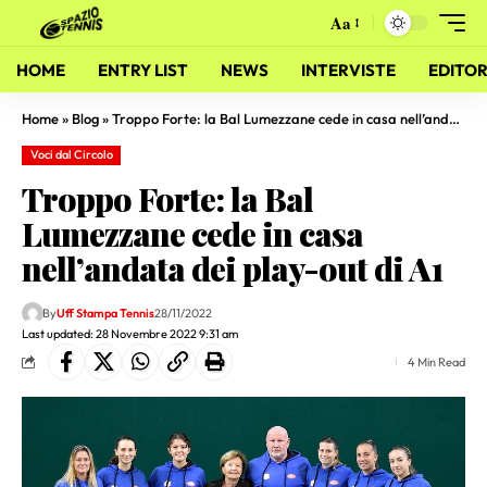
Aa
HOME
ENTRY LIST
NEWS
INTERVISTE
EDITOR
Home
»
Blog
»
Troppo Forte: la Bal Lumezzane cede in casa nell’andata dei play-out di A1
Voci dal Circolo
Troppo Forte: la Bal
Lumezzane cede in casa
nell’andata dei play-out di A1
By
Uff Stampa Tennis
28/11/2022
Last updated: 28 Novembre 2022 9:31 am
4 Min Read