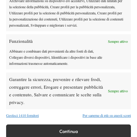
Archiviare informazioni su dispositivo e/o accedervi, Utilizzare dati limitati per
Bal Lumezzane – Tc Italia Forte dei Marmi 0-4
la selezione della pubblicità, Creare profili per la pubblicità personalizzata,
Jasmine Paolini (F) b. Chiara Catini (L) 6-1 6-1, Anastasia
Utilizzare profili per la selezione di pubblicità personalizzata, Creare profili per
la personalizzazione dei contenuti, Utilizzare profili per la selezione di contenuti
Bertacchi (F) b. Anastasia Piangerelli (L) 7-6(4) 7-6(10), Claudia
personalizzati, Sviluppare e migliorare i servizi.
Giovine (F) b. Rubina De Ponti (L) 6-2 6-4. Doppio: J. Paolini/A.
Bertacchi (F) b. C. Catini / R. De Ponti (L) 6-2 6-2.
Funzionalità
Sempre attivo
Gara di ritorno a Forte dei Marmi (Lucca), sabato 3 dicembre
2022
Abbinare e combinare dati provenienti da altre fonti di dati,
Collegare diversi dispositivi, Identificare i dispositivi in base alle
informazioni trasmesse automaticamente.
TAGGED:
Serie A
Serie A1 femminile
Garantire la sicurezza, prevenire e rilevare frodi,
Tennis Club Lumezzane
correggere errori, Erogare e presentare pubblicità
Sempre attivo
e contenuto, Salvare e comunicare le scelte sulla
privacy.
Gestisci 1410 fornitori
Per saperne di più su questi scopi
DI TENDENZA
Continua