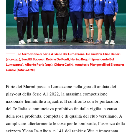
La formazione di Serie A1 della Bal Lumezzane. Da sinistra: Elisa Belleri
(vice cap.), Sued El Badaoui, Rubina De Ponti, Nerina Bugatti (presidente Bal
Lumezzane), Alberto Paris (cap.), Chiara Catini, Anastasia Piangerelli ed Eleonora
Canovi (foto GAME)
Forte dei Marmi passa a Lumezzane nella gara di andata dei
play-out della Serie A1 2022, la massima competizione
nazionale femminile a squadre. Il confronto con le portacolori
del Tc Italia si annunciava proibitivo fin dalla vigilia, a causa
della rosa profonda, completa e di qualità del club versiliano. A
complicare ulteriormente le cose per le lombarde, l’assenza della
svizzera Ylena In-Albon, n.141 del ranking Wta e impegnata