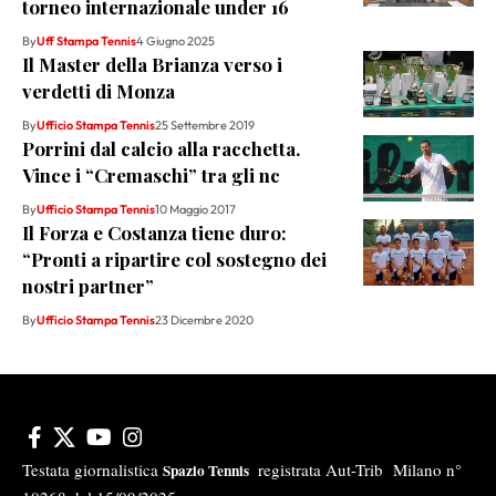
torneo internazionale under 16
By
Uff Stampa Tennis
4 Giugno 2025
Il Master della Brianza verso i
verdetti di Monza
By
Ufficio Stampa Tennis
25 Settembre 2019
Porrini dal calcio alla racchetta.
Vince i “Cremaschi” tra gli nc
By
Ufficio Stampa Tennis
10 Maggio 2017
Il Forza e Costanza tiene duro:
“Pronti a ripartire col sostegno dei
nostri partner”
By
Ufficio Stampa Tennis
23 Dicembre 2020
Testata giornalistica
registrata Aut-Trib Milano n°
Spazio Tennis