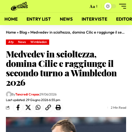
Aa
HOME
ENTRY LIST
NEWS
INTERVISTE
EDITOR
Home
»
Blog
»
Medvedev in scioltezza, domina Cilic e raggiunge il secondo turno a Wimbledon 2026
Atp
News
Wimbledon
Medvedev in scioltezza,
domina Cilic e raggiunge il
secondo turno a Wimbledon
2026
By
Tancredi Crepax
29/06/2026
Last updated: 29 Giugno 2026 6:55 pm
2 Min Read