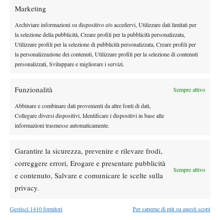
Marketing
Archiviare informazioni su dispositivo e/o accedervi, Utilizzare dati limitati per
la selezione della pubblicità, Creare profili per la pubblicità personalizzata,
Utilizzare profili per la selezione di pubblicità personalizzata, Creare profili per
DI TENDENZA
la personalizzazione dei contenuti, Utilizzare profili per la selezione di contenuti
News
personalizzati, Sviluppare e migliorare i servizi.
Dalle porte dell’eliminazione alla gloria:
Norrie scrive la sua favola a Montreal,
Funzionalità
Sempre attivo
rimonta folle su de Minaur
Abbinare e combinare dati provenienti da altre fonti di dati,
News
Wta
Collegare diversi dispositivi, Identificare i dispositivi in base alle
informazioni trasmesse automaticamente.
Paolini salta il WTA 1000 di Cincinnati, non
difenderà la finale del 2025
Garantire la sicurezza, prevenire e rilevare frodi,
correggere errori, Erogare e presentare pubblicità
Atp
News
Sempre attivo
e contenuto, Salvare e comunicare le scelte sulla
Masters 1000 Montreal 2026: programma,
orario e ordine di gioco venerdì 7 agosto.
privacy.
Arnaldi apre sul Centrale
Gestisci 1410 fornitori
Per saperne di più su questi scopi
Atp
News