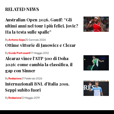
RELATED NEWS
Australian Open 2026, Gauff: “Gli
ultimi anni nel tour i più felici. Jovic?
Ha la testa sulle spalle”
By
Antonio Sepe
25 Gennaio 2026
Ottime vittorie di Janowicz e Clezar
By
Guido Pietrosanti
17 Maggio 2012
Alcaraz vince l’ATP 500 di Doha
2026: come cambia la classifica, il
gap con Sinner
By
Redazione
21 Febbraio 2026
Internazionali BNL d’Italia 2019,
Seppi subito fuori
By
Redazione
12 Maggio 2019