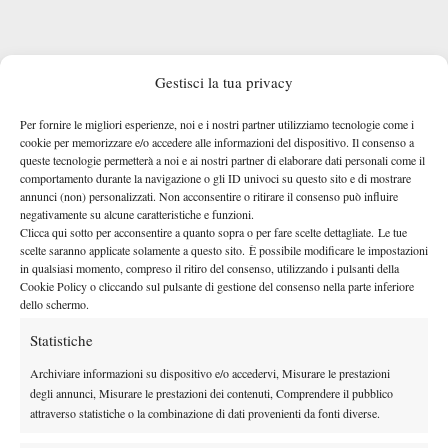
Gestisci la tua privacy
MATCH E TABELLONE
Per fornire le migliori esperienze, noi e i nostri partner utilizziamo tecnologie come i
cookie per memorizzare e/o accedere alle informazioni del dispositivo. Il consenso a
Escluso il tentativo di rimonta del terzo set, la partita ha
queste tecnologie permetterà a noi e ai nostri partner di elaborare dati personali come il
purtroppo dato poco pane per i denti del pubblico: il tennis
comportamento durante la navigazione o gli ID univoci su questo sito e di mostrare
US Open 2014
annunci (non) personalizzati. Non acconsentire o ritirare il consenso può influire
brillante e affilato del campione dello
non si è
negativamente su alcune caratteristiche e funzioni.
visto, causa un livello incostante in questo finale di carriera.
Clicca qui sotto per acconsentire a quanto sopra o per fare scelte dettagliate. Le tue
2021
D’altro canto, il campione
dello Slam newyorchese è parso
scelte saranno applicate solamente a questo sito. È possibile modificare le impostazioni
in qualsiasi momento, compreso il ritiro del consenso, utilizzando i pulsanti della
in un buon stato psicofisico, cosa non scontata nell’ultimo paio
Cookie Policy o cliccando sul pulsante di gestione del consenso nella parte inferiore
d’anni di Slam. Al secondo turno, Medvedev se la vedrà con
dello schermo.
Daniel Merida-Aguilar
, classe 2004 spagnolo che ha
Statistiche
Camilo Ugo Carabelli
approfittato del ritiro di
al primo turno.
La testa di serie numero 8 del torneo si trova nel quarto di
Archiviare informazioni su dispositivo e/o accedervi, Misurare le prestazioni
degli annunci, Misurare le prestazioni dei contenuti, Comprendere il pubblico
Jannik Sinner
tabellone di
.
attraverso statistiche o la combinazione di dati provenienti da fonti diverse.