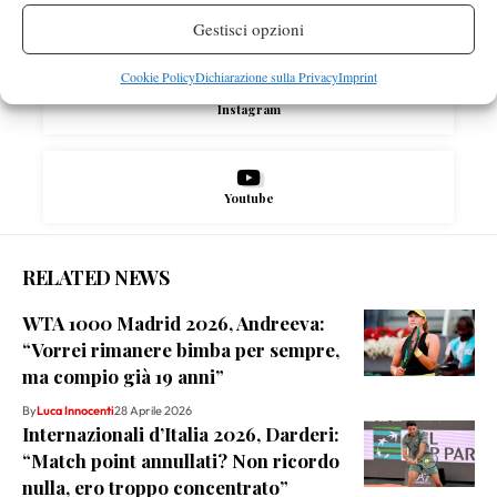
X
Gestisci opzioni
Cookie Policy
Dichiarazione sulla Privacy
Imprint
Instagram
Youtube
RELATED NEWS
WTA 1000 Madrid 2026, Andreeva:
“Vorrei rimanere bimba per sempre,
ma compio già 19 anni”
By
Luca Innocenti
28 Aprile 2026
Internazionali d’Italia 2026, Darderi:
“Match point annullati? Non ricordo
nulla, ero troppo concentrato”