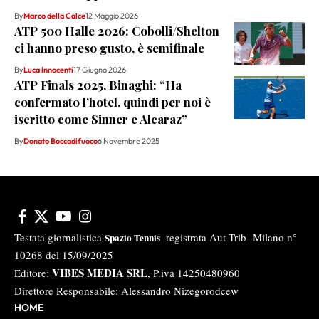
By
Marco della Calce
12 Maggio 2026
ATP 500 Halle 2026: Cobolli/Shelton
ci hanno preso gusto, è semifinale
By
Luca Innocenti
17 Giugno 2026
ATP Finals 2025, Binaghi: “Ha
confermato l’hotel, quindi per noi è
iscritto come Sinner e Alcaraz”
By
Donato Boccadifuoco
6 Novembre 2025
Testata giornalistica
registrata Aut-Trib Milano n°
Spazio Tennis
10268 del 15/09/2025
VIBES MEDIA SRL
Editore:
, P.iva 14250480960
Direttore Responsabile: Alessandro Nizegorodcew
HOME