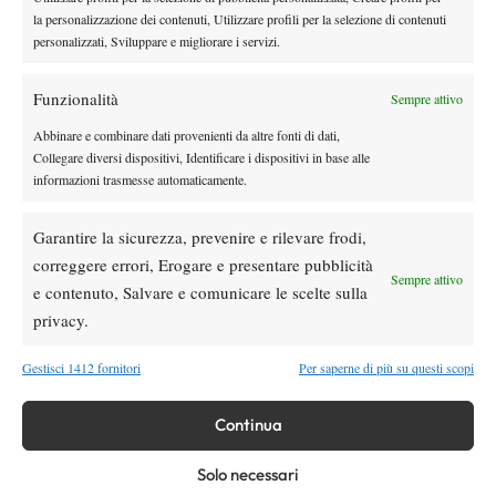
la personalizzazione dei contenuti, Utilizzare profili per la selezione di contenuti
WTA 250 Memphis 2026: Liutova storica, è
personalizzati, Sviluppare e migliorare i servizi.
la prima 2010 in semifinale WTA
Funzionalità
Sempre attivo
News
Wta
Abbinare e combinare dati provenienti da altre fonti di dati,
Tabellone WTA 1000 Toronto 2026: tutti gli
Collegare diversi dispositivi, Identificare i dispositivi in base alle
accoppiamenti, presenti le Top 5
informazioni trasmesse automaticamente.
Atp
News
Garantire la sicurezza, prevenire e rilevare frodi,
La surreale avventura di Arthur Gea: prima
correggere errori, Erogare e presentare pubblicità
semifinale ATP grazie ai voli cancellati
Sempre attivo
e contenuto, Salvare e comunicare le scelte sulla
privacy.
SOCIAL
Gestisci 1412 fornitori
Per saperne di più su questi scopi
Continua
Facebook
Solo necessari