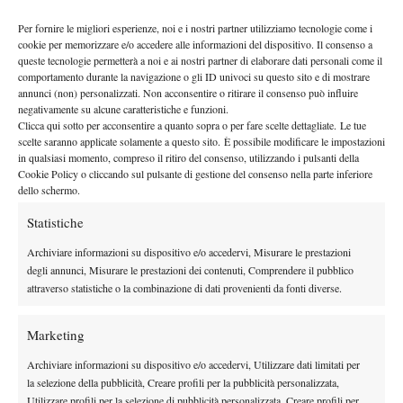
Per fornire le migliori esperienze, noi e i nostri partner utilizziamo tecnologie come i
cookie per memorizzare e/o accedere alle informazioni del dispositivo. Il consenso a
queste tecnologie permetterà a noi e ai nostri partner di elaborare dati personali come il
comportamento durante la navigazione o gli ID univoci su questo sito e di mostrare
annunci (non) personalizzati. Non acconsentire o ritirare il consenso può influire
negativamente su alcune caratteristiche e funzioni.
Clicca qui sotto per acconsentire a quanto sopra o per fare scelte dettagliate. Le tue
scelte saranno applicate solamente a questo sito. È possibile modificare le impostazioni
in qualsiasi momento, compreso il ritiro del consenso, utilizzando i pulsanti della
Cookie Policy o cliccando sul pulsante di gestione del consenso nella parte inferiore
dello schermo.
Statistiche
Archiviare informazioni su dispositivo e/o accedervi, Misurare le prestazioni
degli annunci, Misurare le prestazioni dei contenuti, Comprendere il pubblico
DI TENDENZA
attraverso statistiche o la combinazione di dati provenienti da fonti diverse.
Atp
News
Musetti: “Più responsabile grazie ai miei
Marketing
bimbi. Forfait di Sinner? Sa quello che fa”
Archiviare informazioni su dispositivo e/o accedervi, Utilizzare dati limitati per
la selezione della pubblicità, Creare profili per la pubblicità personalizzata,
News
Wta
Utilizzare profili per la selezione di pubblicità personalizzata, Creare profili per