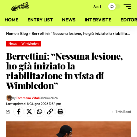
Aa
HOME
ENTRY LIST
NEWS
INTERVISTE
EDITOR
Home
»
Blog
»
Berrettini: “Nessuna lesione, ho già iniziato la riabilitazione in vista di Wimbledon”
News
Wimbledon
Berrettini: “Nessuna lesione,
ho già iniziato la
riabilitazione in vista di
Wimbledon”
By
Tommaso Vitali
08/06/2026
Last updated: 8 Giugno 2026 3:54 pm
1 Min Read