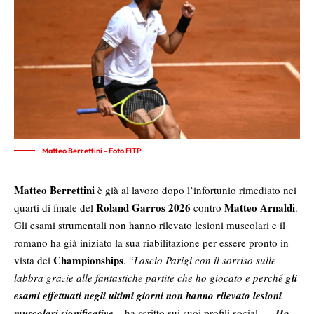
Matteo Berrettini - Foto FITP
Matteo Berrettini
è già al lavoro dopo l’infortunio rimediato nei
Roland Garros 2026
Matteo Arnaldi
quarti di finale del
contro
.
Gli esami strumentali non hanno rilevato lesioni muscolari e il
romano ha già iniziato la sua riabilitazione per essere pronto in
Championships
vista dei
. “
Lascio Parigi con il sorriso sulle
labbra grazie alle fantastiche partite che ho giocato e perché
gli
esami effettuati negli ultimi giorni non hanno rilevato lesioni
muscolari significative
– ha scritto sui suoi profili social –
.
Ho